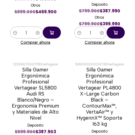
Deposito
Otros
$799.900
$387.990
$699.000
$469.900
Otros
$799.900
$399.990
Cantidad
Cantidad
Comprar ahora
Comprar ahora
1225967000178
|
Vertagear
16800000001079
|
Vertagear
Silla Gamer
Silla Gamer
-33%
-50%
Ergonómica
Ergonómica
Profesional
Profesional
Vertagear SL5800
Vertagear PL4800
Audi RS
X-Large Carbon
Blanco/Negro –
Black –
Ergonomía Premium
ContourMax™,
y Materiales de Alto
VertaAir™ y
Nivel
HygennX™ Soporte
163 kg
Deposito
$599.900
$387.903
Deposito