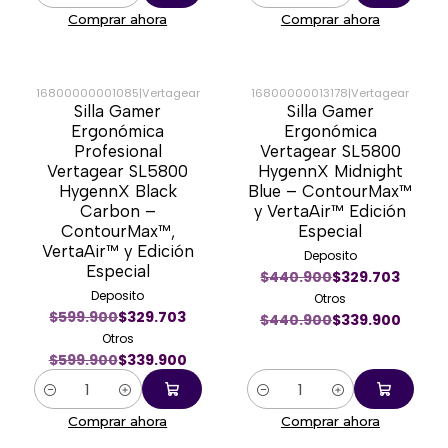
Comprar ahora
Comprar ahora
16800000001085
|
Vertagear
16800000013178
|
Vertagear
Silla Gamer
Silla Gamer
-43%
-23%
Ergonómica
Ergonómica
Profesional
Vertagear SL5800
Vertagear SL5800
HygennX Midnight
HygennX Black
Blue – ContourMax™
Carbon –
y VertaAir™ Edición
ContourMax™,
Especial
VertaAir™ y Edición
Deposito
Especial
$440.900
$329.703
Deposito
Otros
$599.900
$329.703
$440.900
$339.900
Otros
$599.900
$339.900
Cantidad
Cantidad
Comprar ahora
Comprar ahora