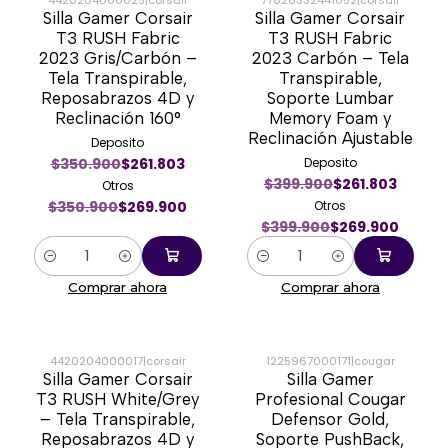
Silla Gamer Corsair
Silla Gamer Corsair
-23%
-33%
T3 RUSH Fabric
T3 RUSH Fabric
2023 Gris/Carbón –
2023 Carbón – Tela
Tela Transpirable,
Transpirable,
Reposabrazos 4D y
Soporte Lumbar
Reclinación 160°
Memory Foam y
Reclinación Ajustable
Deposito
$350.900
$261.803
Deposito
$399.900
$261.803
Otros
$350.900
$269.900
Otros
$399.900
$269.900
Cantidad
Cantidad
Comprar ahora
Comprar ahora
4420204000017
|
corsair
1225967000171
|
cougar
Silla Gamer Corsair
Silla Gamer
-26%
-38%
T3 RUSH White/Grey
Profesional Cougar
– Tela Transpirable,
Defensor Gold,
Reposabrazos 4D y
Soporte PushBack,