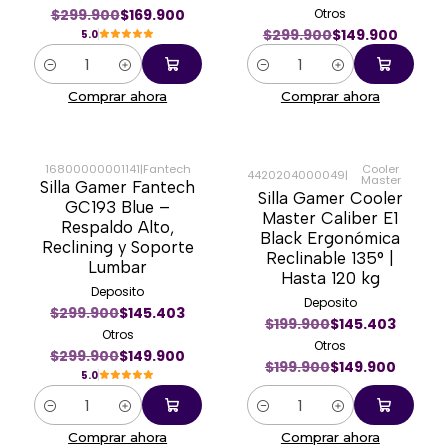
$299.900
$169.900
Otros
$299.900
$149.900
5.0
Cantidad
Cantidad
Comprar ahora
Comprar ahora
16800000001141
|
Fantech
Cooler
4420204000049
|
Master
Silla Gamer Fantech
-50%
-25%
Silla Gamer Cooler
GC193 Blue –
Master Caliber E1
Respaldo Alto,
Black Ergonómica
Reclining y Soporte
Reclinable 135° |
Lumbar
Hasta 120 kg
Deposito
Deposito
$299.900
$145.403
$199.900
$145.403
Otros
Otros
$299.900
$149.900
$199.900
$149.900
5.0
Cantidad
Cantidad
Comprar ahora
Comprar ahora