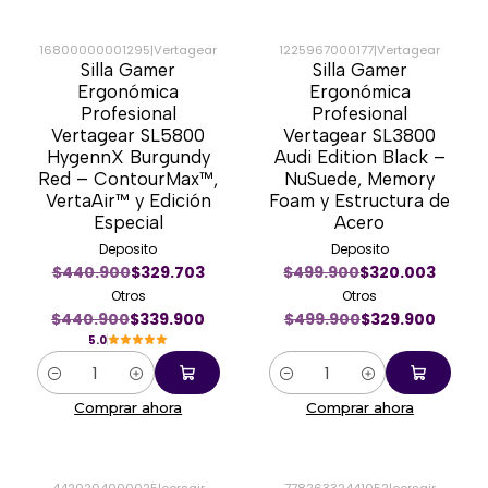
16800000001295
|
Vertagear
1225967000177
|
Vertagear
Silla Gamer
Silla Gamer
-23%
-34%
Ergonómica
Ergonómica
Profesional
Profesional
Vertagear SL5800
Vertagear SL3800
HygennX Burgundy
Audi Edition Black –
Red – ContourMax™,
NuSuede, Memory
VertaAir™ y Edición
Foam y Estructura de
Especial
Acero
Deposito
Deposito
$440.900
$329.703
$499.900
$320.003
Otros
Otros
$440.900
$339.900
$499.900
$329.900
5.0
Cantidad
Cantidad
Comprar ahora
Comprar ahora
4420204000025
|
corsair
77826332441052
|
corsair