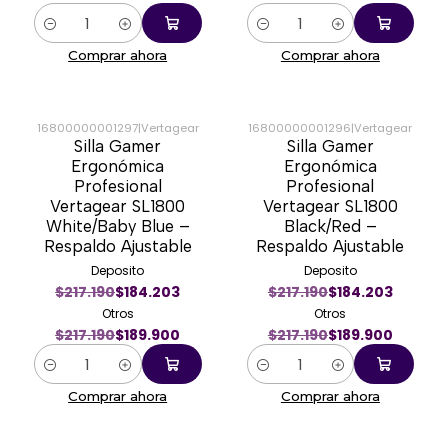
Cantidad
Cantidad
Comprar ahora
Comprar ahora
16800000001297
|
Vertagear
16800000001296
|
Vertagear
Silla Gamer
Silla Gamer
-13%
-13%
Ergonómica
Ergonómica
Profesional
Profesional
Vertagear SL1800
Vertagear SL1800
White/Baby Blue –
Black/Red –
Respaldo Ajustable
Respaldo Ajustable
Deposito
Deposito
$217.190
$184.203
$217.190
$184.203
Otros
Otros
$217.190
$189.900
$217.190
$189.900
Cantidad
Cantidad
Comprar ahora
Comprar ahora