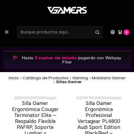
0
💳
Hasta
3 cuotas sin interés
pagando con Webpay
Flow
Inicio
Catálogo de Productos
Gaming
Mobiliario Gamer
Sillas Gamer
16800000001121
|
Cougar
1225967000180
|
Vertagear
Silla Gamer
Silla Gamer
-46%
-37%
Ergonómica Cougar
Ergonómica
Terminator Elite –
Profesional
Respaldo Flexible
Vertagear PL4800
PAFRP, Soporte
Audi Sport Edition
Lumbar y
Black/Red –