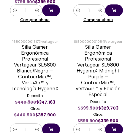
$799.900
$399.900
Cantidad
Cantidad
Comprar ahora
Comprar ahora
16800000013177
|
vertagear
16800000001084
|
Vertagear
Silla Gamer
Silla Gamer
-19%
-43%
Ergonómica
Ergonómica
Profesional
Profesional
Vertagear SL5800
Vertagear SL5800
Blanco/Negro –
HygennX Midnight
ContourMax™,
Purple –
VertaAir™ y
ContourMax™,
Tecnología HygennX
VertaAir™ y Edición
Especial
Deposito
$440.900
$347.163
Deposito
$599.900
$329.703
Otros
$440.900
$357.900
Otros
$599.900
$339.900
Cantidad
Cantidad