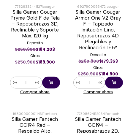
77826332441127
|
cougar
6927900093472
|
cougar
Silla Gamer Cougar
Silla Gamer Cougar
-24%
-29%
Pryme Gold F de Tela
Armor One V2 Gray
– Reposabrazos 3D,
F – Tapizado
Reclinable y Soporte
Imitación Lino,
Máx. 120 kg
Reposabrazos 4D
Plegables y
Deposito
Reclinación 155°
$250.900
$184.203
Deposito
Otros
$260.900
$179.353
$250.900
$189.900
Otros
$260.900
$184.900
Cantidad
Cantidad
Comprar ahora
Comprar ahora
16800000001143
|
Fantech
77308624112054
|
fantech
Silla Gamer Fantech
Silla Gamer Fantech
-43%
-43%
GC194 Red –
GC194 –
Respaldo Alto,
Reposabrazos 2D,