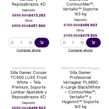
Reposabrazos 4D
ContourMax™,
VertaAir™ Soporte
Deposito
163 kg
$899.900
$473.263
Deposito
Otros
$759.900
$465.503
$899.900
$487.900
Otros
$759.900
$479.900
Cantidad
Cantidad
Comprar ahora
Comprar ahora
4420204000016
|
corsair
16800000013180
|
Vertagear
Silla Gamer Corsair
Silla Gamer
-33%
-50%
TC500 LUXE Frost
Profesional
White – Tela
Vertagear PL4800
Premium, Soporte
X-Large Black/White
Lumbar Ajustable y
– ContourMax™,
Reposabrazos 4D
VertaAir™ y
HygennX™ Soporte
Deposito
163 kg
$699.000
$455.803