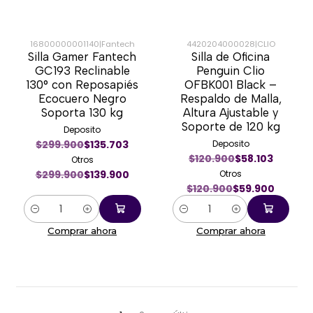
16800000001140
|
Fantech
4420204000028
|
CLIO
Silla Gamer Fantech
Silla de Oficina
-53%
-50%
GC193 Reclinable
Penguin Clio
130° con Reposapiés
OFBK001 Black –
Ecocuero Negro
Respaldo de Malla,
Soporta 130 kg
Altura Ajustable y
Soporte de 120 kg
Deposito
$299.900
$135.703
Deposito
$120.900
$58.103
Otros
$299.900
$139.900
Otros
$120.900
$59.900
Cantidad
Cantidad
Comprar ahora
Comprar ahora