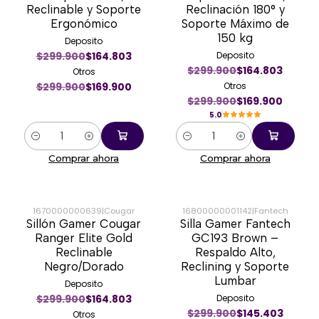
Reclinable y Soporte
Reclinación 180° y
Ergonómico
Soporte Máximo de
150 kg
Deposito
$299.900
$164.803
Deposito
$299.900
$164.803
Otros
$299.900
$169.900
Otros
$299.900
$169.900
5.0
Cantidad
Cantidad
Comprar ahora
Comprar ahora
1670000000639
|
Cougar
16800000001142
|
Fantech
Sillón Gamer Cougar
Silla Gamer Fantech
-43%
-50%
Ranger Elite Gold
GC193 Brown –
Reclinable
Respaldo Alto,
Negro/Dorado
Reclining y Soporte
Lumbar
Deposito
$299.900
$164.803
Deposito
$299.900
$145.403
Otros