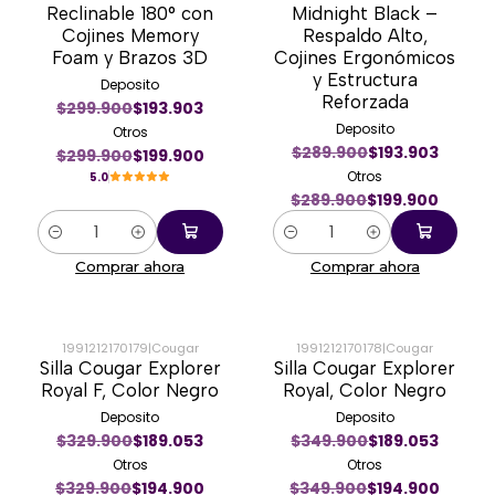
Reclinable 180° con
Midnight Black –
Cojines Memory
Respaldo Alto,
Foam y Brazos 3D
Cojines Ergonómicos
y Estructura
Deposito
Reforzada
$299.900
$193.903
Deposito
Otros
$289.900
$193.903
$299.900
$199.900
Otros
5.0
$289.900
$199.900
Cantidad
Cantidad
Comprar ahora
Comprar ahora
1991212170179
|
Cougar
1991212170178
|
Cougar
Silla Cougar Explorer
Silla Cougar Explorer
-41%
-44%
Royal F, Color Negro
Royal, Color Negro
Deposito
Deposito
$329.900
$189.053
$349.900
$189.053
Otros
Otros
$329.900
$194.900
$349.900
$194.900