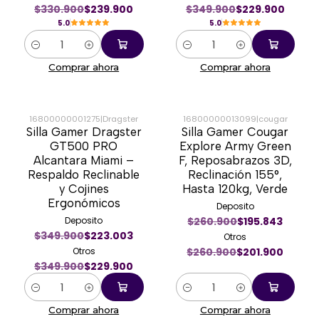
$330.900
$239.900
$349.900
$229.900
5.0
5.0
Cantidad
Cantidad
Comprar ahora
Comprar ahora
16800000001275
|
Dragster
16800000013099
|
cougar
Silla Gamer Dragster
Silla Gamer Cougar
-34%
-23%
GT500 PRO
Explore Army Green
Alcantara Miami –
F, Reposabrazos 3D,
Respaldo Reclinable
Reclinación 155°,
y Cojines
Hasta 120kg, Verde
Ergonómicos
Deposito
Deposito
$260.900
$195.843
$349.900
$223.003
Otros
Otros
$260.900
$201.900
$349.900
$229.900
Cantidad
Cantidad
Comprar ahora
Comprar ahora