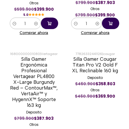
$799.900
$387.903
Otros
$599.900
$399.900
Otros
$799.900
$399.900
5.0
Cantidad
Cantidad
Comprar ahora
Comprar ahora
16800000001080
|
Vertagear
77826332441126
|
cougar
Silla Gamer
Silla Gamer Cougar
-50%
-20%
Ergonómica
Titan Pro V2 Gold F
Profesional
XL Reclinable 160 kg
Vertagear PL4800
Deposito
X-Large Burgundy
$460.900
$358.803
Red – ContourMax™,
Otros
VertaAir™ y
$460.900
$369.900
HygennX™ Soporte
163 kg
Deposito
$799.900
$387.903
Otros