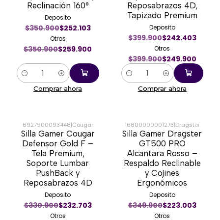
Reclinación 160°
Reposabrazos 4D,
Tapizado Premium
Deposito
$350.900
$252.103
Deposito
$399.900
$242.403
Otros
$350.900
$259.900
Otros
$399.900
$249.900
Cantidad
Cantidad
Comprar ahora
Comprar ahora
6927900093448
|
Cougar
16800000001273
|
Dragster
Silla Gamer Cougar
Silla Gamer Dragster
-28%
-34%
Defensor Gold F –
GT500 PRO
Tela Premium,
Alcantara Rosso –
Soporte Lumbar
Respaldo Reclinable
PushBack y
y Cojines
Reposabrazos 4D
Ergonómicos
Deposito
Deposito
$330.900
$232.703
$349.900
$223.003
Otros
Otros