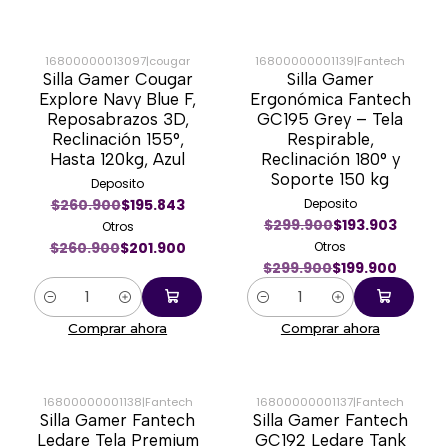
16800000013097
|
cougar
16800000001139
|
Fantech
Silla Gamer Cougar
Silla Gamer
-23%
-33%
Explore Navy Blue F,
Ergonómica Fantech
Reposabrazos 3D,
GC195 Grey – Tela
Reclinación 155°,
Respirable,
Hasta 120kg, Azul
Reclinación 180° y
Soporte 150 kg
Deposito
$260.900
$195.843
Deposito
$299.900
$193.903
Otros
$260.900
$201.900
Otros
$299.900
$199.900
Cantidad
Cantidad
Comprar ahora
Comprar ahora
16800000001138
|
Fantech
16800000001137
|
Fantech
Silla Gamer Fantech
Silla Gamer Fantech
-33%
-31%
Ledare Tela Premium
GC192 Ledare Tank