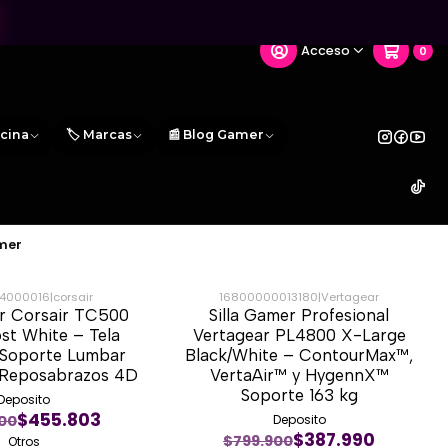
Acceso
0
icina
🏷️ Marcas
📰 Blog Gamer
mer
4000016
|
corsair
16800000013180
|
Vertagear
er Corsair TC500
Silla Gamer Profesional
-50%
st White – Tela
Vertagear PL4800 X-Large
 Soporte Lumbar
Black/White – ContourMax™,
y Reposabrazos 4D
VertaAir™ y HygennX™
Soporte 163 kg
Deposito
$455.803
00
Deposito
$387.990
$799.900
Otros