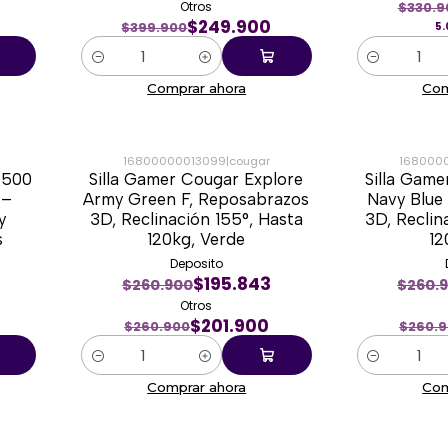
Otros
$330.9
$249.900
$399.900
5.
Cantidad
Cantidad
Comprar ahora
Com
16800000013099
|
cougar
168000
T500
Silla Gamer Cougar Explore
Silla Game
-23%
-23%
 –
Army Green F, Reposabrazos
Navy Blue
y
3D, Reclinación 155°, Hasta
3D, Reclin
s
120kg, Verde
12
Deposito
$195.843
$260.900
$260.
Otros
$201.900
$260.900
$260.
Cantidad
Cantidad
Comprar ahora
Com