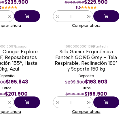
$239.900
$229.900
00
$349.900
0
5.0
Cantidad
prar ahora
Comprar ahora
00013097
|
cougar
16800000001139
|
Fantech
r Cougar Explore
Silla Gamer Ergonómica
-33%
 F, Reposabrazos
Fantech GC195 Grey – Tela
ación 155°, Hasta
Respirable, Reclinación 180°
0kg, Azul
y Soporte 150 kg
Deposito
Deposito
$195.843
$193.903
900
$299.900
Otros
Otros
$201.900
$199.900
900
$299.900
Cantidad
prar ahora
Comprar ahora