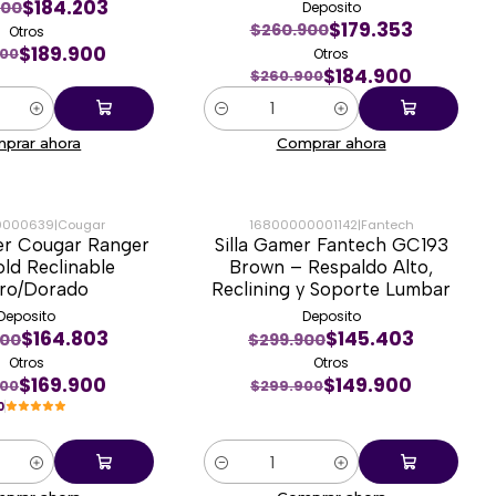
$184.203
900
Deposito
$179.353
$260.900
Otros
$189.900
Otros
900
$184.900
$260.900
Cantidad
prar ahora
Comprar ahora
0000639
|
Cougar
16800000001142
|
Fantech
er Cougar Ranger
Silla Gamer Fantech GC193
-50%
old Reclinable
Brown – Respaldo Alto,
ro/Dorado
Reclining y Soporte Lumbar
Deposito
Deposito
$164.803
$145.403
900
$299.900
Otros
Otros
$169.900
$149.900
900
$299.900
0
Cantidad