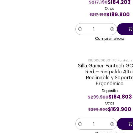
$184.203
$217.190
Otros
$189.900
$217.190
Cantidad
Comprar ahora
16800000001143
|
Fantech
Silla Gamer Fantech G
-43%
Red – Respaldo Alto
Reclinable y Soport
Ergonómico
Deposito
$164.803
$299.900
Otros
$169.900
$299.900
Cantidad