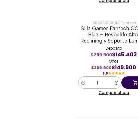
Comprar ahora
16800000001141
|
Fantech
Silla Gamer Fantech G
-50%
Blue – Respaldo Alto
Reclining y Soporte Lu
Deposito
$145.403
$299.900
Otros
$149.900
$299.900
5.0
Cantidad
Comprar ahora