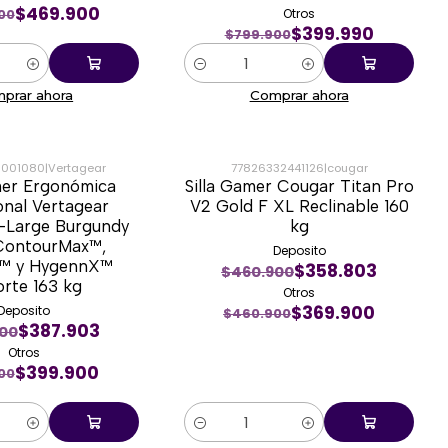
$469.900
Otros
00
$399.990
$799.900
Cantidad
prar ahora
Comprar ahora
0001080
|
Vertagear
77826332441126
|
cougar
mer Ergonómica
Silla Gamer Cougar Titan Pro
-20%
onal Vertagear
V2 Gold F XL Reclinable 160
-Large Burgundy
kg
ContourMax™,
Deposito
r™ y HygennX™
$358.803
$460.900
rte 163 kg
Otros
$369.900
Deposito
$460.900
$387.903
900
Otros
$399.900
00
Cantidad