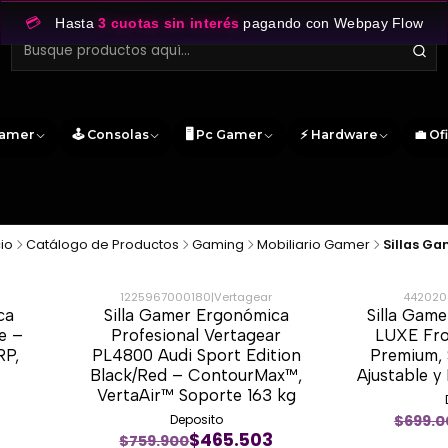
💳
Hasta
3 cuotas sin interés
pagando con Webpay Flow
Gamer
🕹️ Consolas
🖥️ Pc Gamer
⚡ Hardware
💼 Of
cio
Catálogo de Productos
Gaming
Mobiliario Gamer
Sillas Ga
1225967000180
|
Vertagear
442020
ca
Silla Gamer Ergonómica
Silla Gam
-37%
-33%
e –
Profesional Vertagear
LUXE Fro
RP,
PL4800 Audi Sport Edition
Premium,
Black/Red – ContourMax™,
Ajustable 
VertaAir™ Soporte 163 kg
$699.0
Deposito
$465.503
$759.900