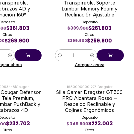
Transpirable,
Transpirable, Soporte
abrazos 4D y
Lumbar Memory Foam y
inación 160°
Reclinación Ajustable
Deposito
Deposito
$261.803
$261.803
900
$399.900
Otros
Otros
$269.900
$269.900
00
$399.900
Cantidad
prar ahora
Comprar ahora
0093448
|
Cougar
16800000001273
|
Dragster
r Cougar Defensor
Silla Gamer Dragster GT500
-34%
 Tela Premium,
PRO Alcantara Rosso –
umbar PushBack y
Respaldo Reclinable y
sabrazos 4D
Cojines Ergonómicos
Deposito
Deposito
$232.703
$223.003
900
$349.900
Otros
Otros