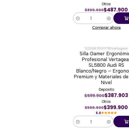
Otros
$487.900
$899.900
Cantidad
Comprar ahora
1225967000178
|
Vertagear
Silla Gamer Ergonómi
-33%
Profesional Vertagea
SL5800 Audi RS
Blanco/Negro – Ergon
Premium y Materiales de
Nivel
Deposito
$387.903
$599.900
Otros
$399.900
$599.900
5.0
Cantidad