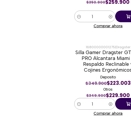
$259.900
$350.900
Cantidad
Comprar ahora
16800000001275
|
Dragster
Silla Gamer Dragster G
-34%
PRO Alcantara Miami
Respaldo Reclinable 
Cojines Ergonómico
Deposito
$223.003
$349.900
Otros
$229.900
$349.900
Cantidad
Comprar ahora