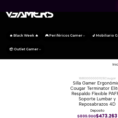
🔥 Black Week 🔥
🎮 Periféricos Gamer
💺 Mobiliario 
📦 Outlet Gamer
Ini
16800000001121
|
Cougar
Silla Gamer Ergonómi
-46%
Cougar Terminator Elit
Respaldo Flexible PAF
Soporte Lumbar y
Reposabrazos 4D
Deposito
$473.263
$899.900