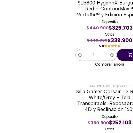
SL5800 HygennX Burg
Red – ContourMax™
VertaAir™ y Edición Esp
Deposito
$329.703
$440.900
Otros
$339.900
$440.900
5.0
Cantidad
Comprar ahora
4420204000017
|
corsair
Silla Gamer Corsair T3
-26%
White/Grey – Tela
Transpirable, Reposabr
4D y Reclinación 160
Deposito
$252.103
$350.900
Otros