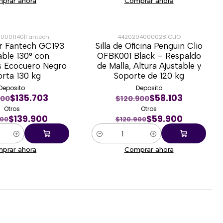
prar ahora
Comprar ahora
0001140
|
Fantech
4420204000028
|
CLIO
er Fantech GC193
Silla de Oficina Penguin Clio
-50%
able 130° con
OFBK001 Black – Respaldo
s Ecocuero Negro
de Malla, Altura Ajustable y
rta 130 kg
Soporte de 120 kg
Deposito
Deposito
$135.703
$58.103
900
$120.900
Otros
Otros
$139.900
$59.900
900
$120.900
Cantidad
prar ahora
Comprar ahora