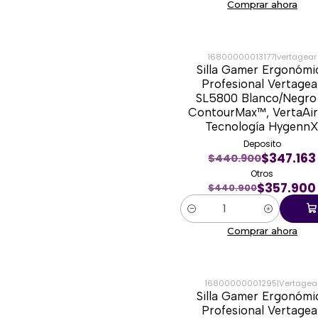
Comprar ahora
16800000013177
|
vertagear
Silla Gamer Ergonómi
-19%
Profesional Vertagea
SL5800 Blanco/Negro
ContourMax™, VertaAir
Tecnología Hygenn
Deposito
$347.163
$440.900
Otros
$357.900
$440.900
Cantidad
Comprar ahora
16800000001295
|
Vertagea
Silla Gamer Ergonómi
-23%
Profesional Vertagea