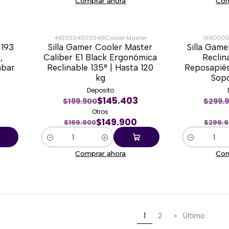
Comprar ahora
Com
4420204000049
|
Cooler Master
1680000
C193
Silla Gamer Cooler Master
Silla Gam
-25%
-53%
,
Caliber E1 Black Ergonómica
Reclin
mbar
Reclinable 135° | Hasta 120
Reposapié
kg
Sopo
Deposito
$145.403
$199.900
$299.
Otros
$149.900
$199.900
$299.
Cantidad
Cantidad
Comprar ahora
Com
1
2
»
Último