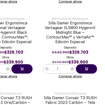
prar ahora
Comprar ahora
0001085
|
Vertagear
16800000013178
|
Vertagear
mer Ergonómica
Silla Gamer Ergonómica
-23%
onal Vertagear
Vertagear SL5800 HygennX
HygennX Black
Midnight Blue –
– ContourMax™,
ContourMax™ y VertaAir™
y Edición Especial
Edición Especial
Deposito
Deposito
$329.703
$329.703
900
$440.900
Otros
Otros
$339.900
$339.900
00
$440.900
Cantidad
prar ahora
Comprar ahora
4000025
|
corsair
77826332441052
|
corsair
r Corsair T3 RUSH
Silla Gamer Corsair T3 RUSH
-33%
23 Gris/Carbón –
Fabric 2023 Carbón – Tela