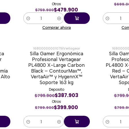
Otros
$699.0
$479.900
$759.900
Cantidad
Cantidad
Comprar ahora
Com
16800000001079
|
Vertagear
1680000
ca
Silla Gamer Ergonómica
Silla Ga
-50%
-50%
r
Profesional Vertagear
Profesi
PL4800 X-Large Carbon
PL4800 X
omía
Black – ContourMax™,
Red – 
 Alto
VertaAir™ y HygennX™
VertaAi
Soporte 163 kg
Sopo
Deposito
$387.903
$799.900
$799.
Otros
$399.900
$799.900
$799.9
Cantidad
Cantidad