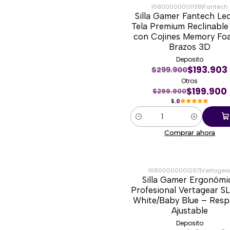
16800000001138
|
Fantech
Silla Gamer Fantech Le
-33%
Tela Premium Reclinable
con Cojines Memory Fo
Brazos 3D
Deposito
$193.903
$299.900
Otros
$199.900
$299.900
5.0
Cantidad
Comprar ahora
16800000001297
|
Vertagea
Silla Gamer Ergonómi
-13%
Profesional Vertagear S
White/Baby Blue – Resp
Ajustable
Deposito