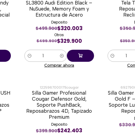
undy
SL3800 Audi Edition Black –
Tela 
,
NuSuede, Memory Foam y
Repos
ecial
Estructura de Acero
Recl
Deposito
$320.003
$499.900
$350.
Otros
$329.900
$499.900
$350.9
Cantidad
Cantidad
Comprar ahora
Com
1225967000171
|
cougar
692790
 RUSH
Silla Gamer Profesional
Silla Game
-38%
-28%
Cougar Defensor Gold,
Gold F –
azos
Soporte PushBack,
Soporte L
°
Reposabrazos 4D, Tapizado
Repo
Premium
$330.
Deposito
$242.403
$399.900