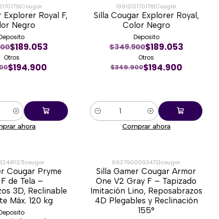
2170179
|
Cougar
1991212170178
|
Cougar
r Explorer Royal F,
Silla Cougar Explorer Royal,
-44%
lor Negro
Color Negro
Deposito
Deposito
$189.053
$189.053
900
$349.900
Otros
Otros
$194.900
$194.900
900
$349.900
Cantidad
prar ahora
Comprar ahora
32441127
|
cougar
6927900093472
|
cougar
er Cougar Pryme
Silla Gamer Cougar Armor
-29%
F de Tela –
One V2 Gray F – Tapizado
os 3D, Reclinable
Imitación Lino, Reposabrazos
te Máx. 120 kg
4D Plegables y Reclinación
155°
Deposito