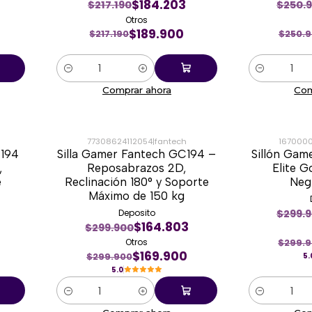
$184.203
$217.190
$250.
Otros
$189.900
$217.190
$250.
Cantidad
Cantidad
Comprar ahora
Com
77308624112054
|
fantech
167000
C194
Silla Gamer Fantech GC194 –
Sillón Gam
-43%
-43%
,
Reposabrazos 2D,
Elite G
e
Reclinación 180° y Soporte
Neg
Máximo de 150 kg
$299.
Deposito
$164.803
$299.900
Otros
$299.
$169.900
$299.900
5.
5.0
Cantidad
Cantidad