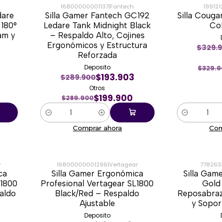
16800000001137
|
Fantech
199121
dare
Silla Gamer Fantech GC192
Silla Couga
-31%
-41%
 180°
Ledare Tank Midnight Black
Co
am y
– Respaldo Alto, Cojines
Ergonómicos y Estructura
$329.
Reforzada
Deposito
$329.
$193.903
$289.900
Otros
$199.900
$289.900
Cantidad
Cantidad
Comprar ahora
Com
r
16800000001296
|
Vertagear
778263
ca
Silla Gamer Ergonómica
Silla Gam
-13%
-24%
L1800
Profesional Vertagear SL1800
Gold 
aldo
Black/Red – Respaldo
Reposabraz
Ajustable
y Sopor
Deposito