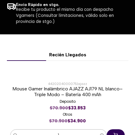
Envío Rápido en stgo.
Recibe tu producto el mismo día con despacho
Vgamers (Consultar límitaciones, válido solo en
provincia de stgo.)
Recién Llegados
4420204000075
|
ajazz
Mouse Gamer Inalámbrico AJAZZ AJ179 NL blanco–
-51%
Triple Modo – Batería 400 mAh
Deposito
Nuevo
$70.900
$33.853
Otros
$70.900
$34.900