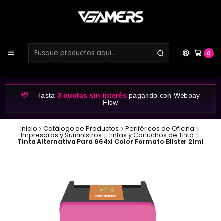
0
💳
Hasta
3 cuotas sin interés
pagando con Webpay
Flow
Inicio
Catálogo de Productos
Periféricos de Oficina
Impresoras y Suministros
Tintas y Cartuchos de Tinta
Tinta Alternativa Para 664xl Color Formato Blister 21ml