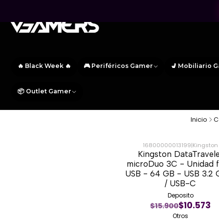
🔥 Black Week 🔥
🎮 Periféricos Gamer
💺 Mobiliario 
📦 Outlet Gamer
Inicio
C
16800000013199
|
Kingston
Kingston DataTravel
-31%
microDuo 3C - Unidad f
USB - 64 GB - USB 3.2 
/ USB-C
Deposito
$10.573
$15.900
Otros