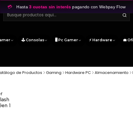
💳
Hasta
3 cuotas sin interés
pagando con Webpay Flow
Gamer
🕹️ Consolas
🖥️ Pc Gamer
⚡ Hardware
💼 Of
atálogo de Productos
Gaming
Hardware PC
Almacenamiento
er
lash
Gen 1