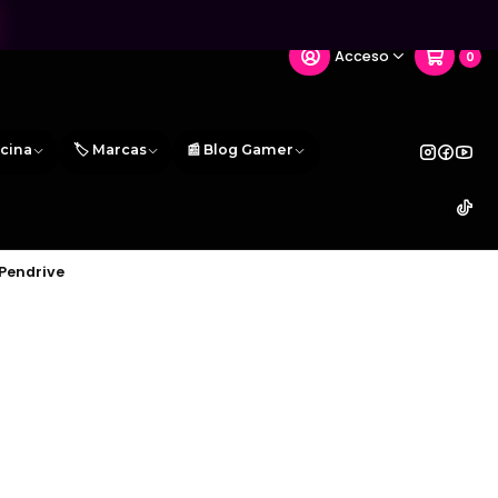
Acceso
0
icina
🏷️ Marcas
📰 Blog Gamer
Pendrive