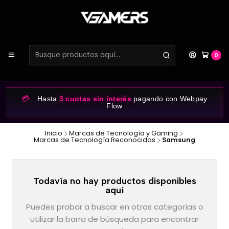
0
💳
Hasta
3 cuotas sin interés
pagando con Webpay
Flow
Inicio
Marcas de Tecnología y Gaming
Marcas de Tecnología Reconocidas
Samsung
Todavía no hay productos disponibles
aquí
Puedes probar a buscar en otras categorías o
utilizar la barra de búsqueda para encontrar