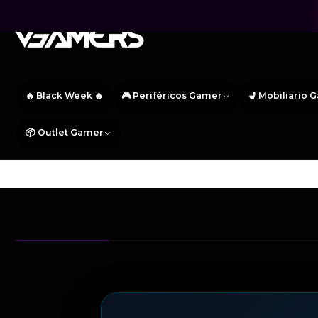
🔥 Black Week 🔥
🎮 Periféricos Gamer
💺 Mobiliario 
📦 Outlet Gamer