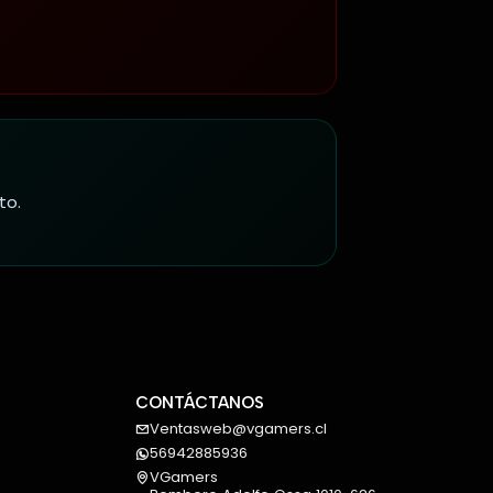
to.
CONTÁCTANOS
Ventasweb@vgamers.cl
56942885936
VGamers