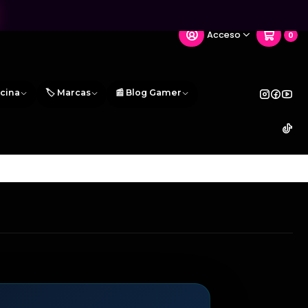
Acceso
0
icina
🏷️ Marcas
📰 Blog Gamer