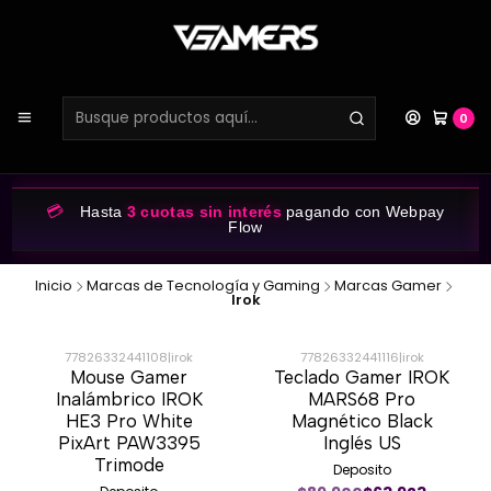
0
💳
Hasta
3 cuotas sin interés
pagando con Webpay
Flow
Inicio
Marcas de Tecnología y Gaming
Marcas Gamer
Irok
77826332441108
|
irok
77826332441116
|
irok
Mouse Gamer
Teclado Gamer IROK
-54%
-27%
Inalámbrico IROK
MARS68 Pro
HE3 Pro White
Magnético Black
PixArt PAW3395
Inglés US
Trimode
Deposito