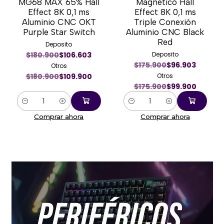
MG68 MAX 65% Hall
Magnético Hall
Effect 8K 0,1 ms
Effect 8K 0,1 ms
Aluminio CNC OKT
Triple Conexión
Purple Star Switch
Aluminio CNC Black
Red
Deposito
$180.900
$106.603
Deposito
$175.900
$96.903
Otros
$180.900
$109.900
Otros
$175.900
$99.900
Cantidad
Cantidad
Comprar ahora
Comprar ahora