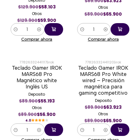
Deposito
$89.900
$63.923
$129.900
$58.103
Otros
Otros
$89.900
$65.900
$129.900
$59.900
Cantidad
Cantidad
Comprar ahora
Comprar ahora
77826332441117
|
irok
77826332441120
|
irok
Teclado Gamer IROK
Teclado Gamer IROK
-37%
-27%
MARS68 Pro
MARS68 Pro White
Magnético white
wired – Precisión
Inglés US
magnética para
gaming competitivo
Deposito
$89.900
$55.193
Deposito
$89.900
$63.923
Otros
$89.900
$56.900
Otros
$89.900
$65.900
4.0
Cantidad
Cantidad
Comprar ahora
Comprar ahora