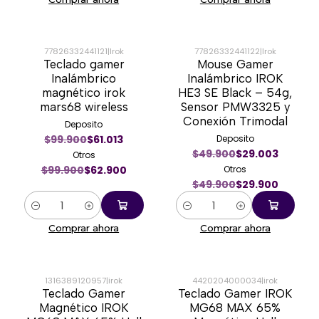
77826332441121
|
Irok
77826332441122
|
Irok
Teclado gamer
Mouse Gamer
-37%
-40%
Inalámbrico
Inalámbrico IROK
magnético irok
HE3 SE Black – 54g,
mars68 wireless
Sensor PMW3325 y
Conexión Trimodal
Deposito
$99.900
$61.013
Deposito
$49.900
$29.003
Otros
$99.900
$62.900
Otros
$49.900
$29.900
Cantidad
Cantidad
Comprar ahora
Comprar ahora
1316389120957
|
irok
4420204000034
|
irok
Teclado Gamer
Teclado Gamer IROK
-39%
-43%
Magnético IROK
MG68 MAX 65%