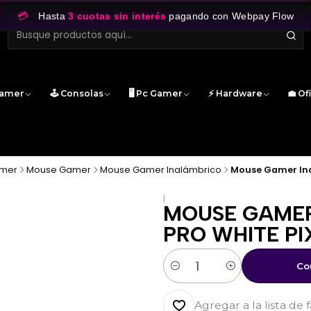
💳
Hasta
3 cuotas sin interés
pagando con Webpay Flow
Gamer
🕹️ Consolas
🖥️ Pc Gamer
⚡ Hardware
💼 Of
amer
Mouse Gamer
Mouse Gamer Inalámbrico
Mouse Gamer Ina
|
MOUSE GAMER
PRO WHITE P
Co
Cantidad
Agregar a la lista de 