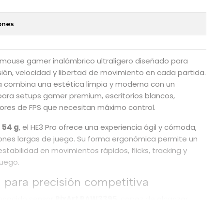
ones
mouse gamer inalámbrico ultraligero diseñado para
ión, velocidad y libertad de movimiento en cada partida.
a combina una estética limpia y moderna con un
para setups gamer premium, escritorios blancos,
ores de FPS que necesitan máximo control.
e
54 g
, el HE3 Pro ofrece una experiencia ágil y cómoda,
iones largas de juego. Su forma ergonómica permite un
stabilidad en movimientos rápidos, flicks, tracking y
juego.
para precisión competitiva
econocido sensor
PixArt PAW3395
, capaz de alcanzar
 velocidad de seguimiento y
50G
de aceleración. Esto