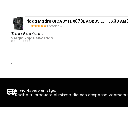
Placa Madre GIGABYTE X870E AORUS ELITE X3D AM5
5.0
1 reseña
Todo Excelente
Sergio Rojas Alvarado
07-08-2026
Envío Rápido en stgo.
Recibe tu producto el mismo día con despacho Vgamers (Co