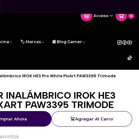
Acceso
0
icina
🏷️ Marcas
📰 Blog Gamer
lámbrico IROK HE3 Pro White PixArt PAW3395 Trimode
 INALÁMBRICO IROK HE3
IXART PAW3395 TRIMODE
mprar Ahora
Agregar Al Carro
favoritos