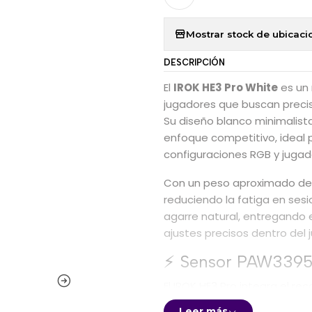
Mostrar stock de ubicaci
DESCRIPCIÓN
El
IROK HE3 Pro White
es un 
jugadores que buscan precis
Su diseño blanco minimalist
enfoque competitivo, ideal 
configuraciones RGB y jugad
Con un peso aproximado d
reduciendo la fatiga en ses
agarre natural, entregando e
ajustes precisos dentro del 
⚡ Sensor PAW3395 
El IROK HE3 Pro integra el r
hasta
26.000 DPI
,
650 IPS
de
Leer más