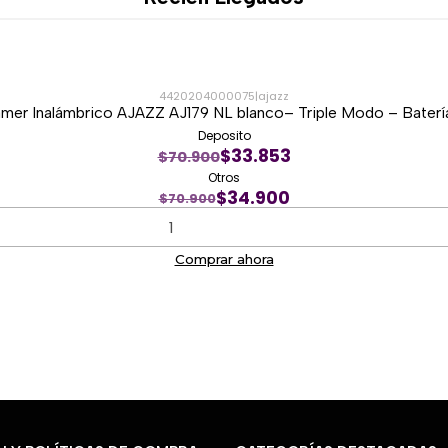
Velocidad de seguimie
Aceleración de
50G
.
Peso aproximado de
54
Conectividad trimodo:
B
4420204000075
|
ajazz
Batería reemplazable 
er Inalámbrico AJAZZ AJ179 NL blanco– Triple Modo – Bater
Hasta
48 horas de au
Deposito
$33.853
$70.900
Chipset
Nordic 52840
.
Otros
Soporte para polling ra
$34.900
$70.900
Switches Huano de alta 
Diseño ergonómico y co
Comprar ahora