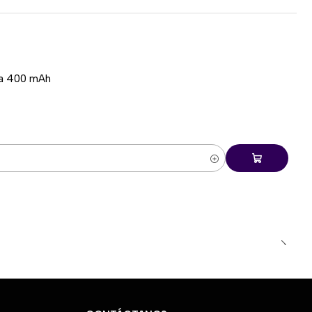
nto de
650 IPS
.
 g
.
luetooth, 2.4 GHz y USB-C
.
de
300 mAh
.
ía 400 mAh
tonomía
.
te
4K
con receptor compatible.
durabilidad.
mpetitivo.