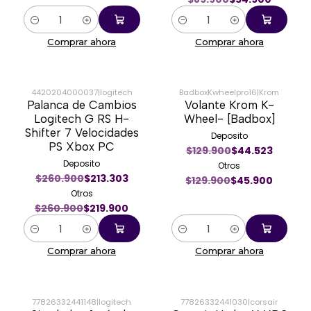
Cantidad
Cantidad
Comprar ahora
Comprar ahora
4420204000037
|
logitech
BadboxKwheelpro16
|
Krom
Palanca de Cambios
Volante Krom K-
-16%
-65%
Logitech G RS H-
Wheel- [Badbox]
Shifter 7 Velocidades
Deposito
PS Xbox PC
$129.900
$44.523
Deposito
Otros
$260.900
$213.303
$129.900
$45.900
Otros
$260.900
$219.900
Cantidad
Cantidad
Comprar ahora
Comprar ahora
77826332441148
|
logitech
77826332441030
|
corsair