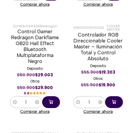
Comprar ahora
Comprar ahora
1224962199429
|
Redragon
COOLER
16800000013325
|
MASTER
Control Gamer
-51%
-64%
Controlador RGB
Redragon Darkflame
Direccionable Cooler
G820 Hall Effect
Master – Iluminación
Bluetooth
Total y Control
Multiplataforma
Absoluto
Negro
Deposito
Deposito
$55.900
$19.303
$60.900
$29.003
Otros
Otros
$55.900
$19.900
$60.900
$29.900
5.0
Cantidad
Cantidad
Comprar ahora
Comprar ahora