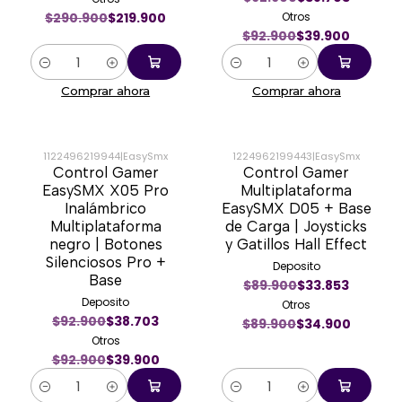
$290.900
$219.900
Otros
$92.900
$39.900
Cantidad
Cantidad
Comprar ahora
Comprar ahora
1122496219944
|
EasySmx
1224962199443
|
EasySmx
Control Gamer
Control Gamer
-57%
-61%
EasySMX X05 Pro
Multiplataforma
Inalámbrico
EasySMX D05 + Base
Multiplataforma
de Carga | Joysticks
negro | Botones
y Gatillos Hall Effect
Silenciosos Pro +
Deposito
Base
$89.900
$33.853
Deposito
Otros
$92.900
$38.703
$89.900
$34.900
Otros
$92.900
$39.900
Cantidad
Cantidad