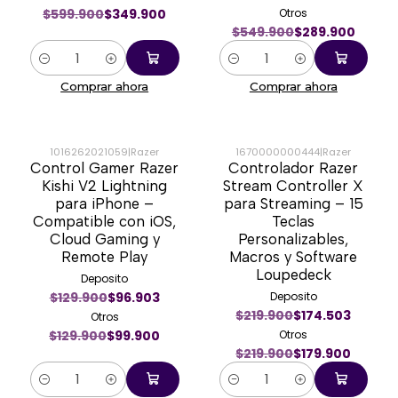
$599.900
$349.900
Otros
$549.900
$289.900
Cantidad
Cantidad
Comprar ahora
Comprar ahora
1016262021059
|
Razer
1670000000444
|
Razer
Control Gamer Razer
Controlador Razer
-23%
-18%
Kishi V2 Lightning
Stream Controller X
para iPhone –
para Streaming – 15
Compatible con iOS,
Teclas
Cloud Gaming y
Personalizables,
Remote Play
Macros y Software
Loupedeck
Deposito
$129.900
$96.903
Deposito
$219.900
$174.503
Otros
$129.900
$99.900
Otros
$219.900
$179.900
Cantidad
Cantidad