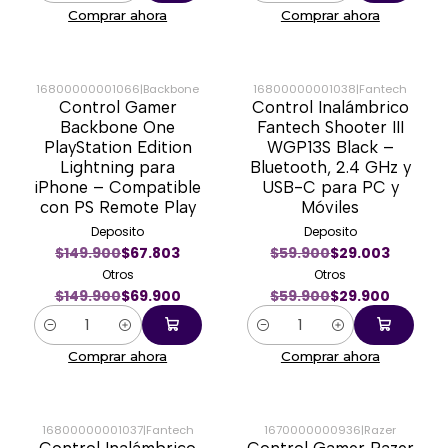
Comprar ahora
Comprar ahora
16800000001066
|
Backbone
16800000001038
|
Fantech
Control Gamer
Control Inalámbrico
-53%
-50%
Backbone One
Fantech Shooter III
PlayStation Edition
WGP13S Black –
Lightning para
Bluetooth, 2.4 GHz y
iPhone – Compatible
USB-C para PC y
con PS Remote Play
Móviles
Deposito
Deposito
$149.900
$67.803
$59.900
$29.003
Otros
Otros
$149.900
$69.900
$59.900
$29.900
Cantidad
Cantidad
Comprar ahora
Comprar ahora
16800000001037
|
Fantech
1670000000936
|
Razer
Control Inalámbrico
Control Gamer Razer