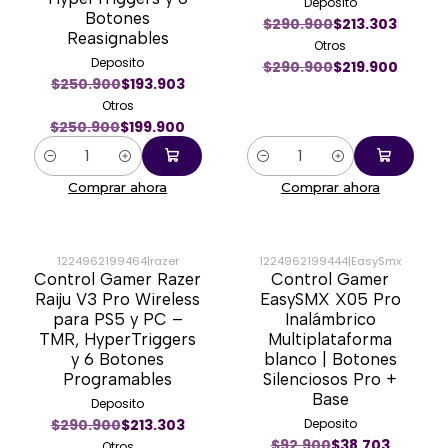
Deposito
Botones
$290.900
$213.303
Reasignables
Otros
Deposito
$290.900
$219.900
$250.900
$193.903
Otros
$250.900
$199.900
Cantidad
Cantidad
Comprar ahora
Comprar ahora
1224962199464
|
razer
1224962199444
|
EasySmx
Control Gamer Razer
Control Gamer
-24%
-57%
Raiju V3 Pro Wireless
EasySMX X05 Pro
para PS5 y PC –
Inalámbrico
TMR, HyperTriggers
Multiplataforma
y 6 Botones
blanco | Botones
Programables
Silenciosos Pro +
Base
Deposito
$290.900
$213.303
Deposito
$92.900
$38.703
Otros