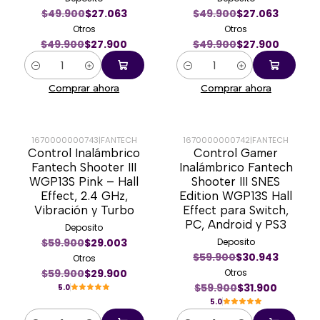
$49.900
$27.063
$49.900
$27.063
Otros
Otros
$49.900
$27.900
$49.900
$27.900
Cantidad
Cantidad
Comprar ahora
Comprar ahora
1670000000743
|
FANTECH
1670000000742
|
FANTECH
Control Inalámbrico
Control Gamer
-50%
-47%
Fantech Shooter III
Inalámbrico Fantech
WGP13S Pink – Hall
Shooter III SNES
Effect, 2.4 GHz,
Edition WGP13S Hall
Vibración y Turbo
Effect para Switch,
PC, Android y PS3
Deposito
$59.900
$29.003
Deposito
$59.900
$30.943
Otros
$59.900
$29.900
Otros
$59.900
$31.900
5.0
5.0