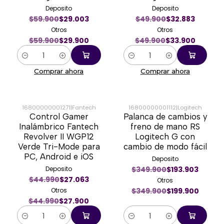
Deposito
Deposito
$59.900
$29.003
$49.900
$32.883
Otros
Otros
$59.900
$29.900
$49.900
$33.900
Cantidad
Cantidad
Comprar ahora
Comprar ahora
16800000001271
|
Fantech
16800000001112
|
Logitech
Control Gamer
Palanca de cambios y
-38%
-43%
Inalámbrico Fantech
freno de mano RS
Revolver II WGP12
Logitech G con
Verde Tri-Mode para
cambio de modo fácil
PC, Android e iOS
Deposito
Deposito
$349.900
$193.903
$44.990
$27.063
Otros
Otros
$349.900
$199.900
$44.990
$27.900
Cantidad
Cantidad