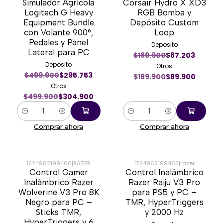
Simulador Agrícola
Corsair Hydro X XD3
-39%
-53%
Logitech G Heavy
RGB Bomba y
Equipment Bundle
Depósito Custom
con Volante 900°,
Loop
Pedales y Panel
Deposito
Lateral para PC
$189.900
$87.203
Deposito
Otros
$499.900
$295.753
$189.900
$89.900
Otros
$499.900
$304.900
Cantidad
Cantidad
Comprar ahora
Comprar ahora
1224962199466
|
RAZER
1224962199465
|
razer
Control Gamer
Control Inalámbrico
-20%
-24%
Inalámbrico Razer
Razer Raiju V3 Pro
Wolverine V3 Pro 8K
para PS5 y PC –
Negro para PC –
TMR, HyperTriggers
Sticks TMR,
y 2000 Hz
HyperTriggers y 6