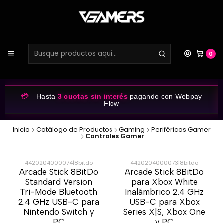
0
💳
Hasta
3 cuotas sin interés
pagando con Webpay
Flow
Inicio
Catálogo de Productos
Gaming
Periféricos Gamer
Controles Gamer
4420204000074
|
8bitdo
4420204000073
|
8bitdo
Arcade Stick 8BitDo
Arcade Stick 8BitDo
-20%
-20%
Standard Version
para Xbox White
Tri-Mode Bluetooth
Inalámbrico 2.4 GHz
Nuevo
Nuevo
2.4 GHz USB-C para
USB-C para Xbox
Nintendo Switch y
Series X|S, Xbox One
PC
y PC