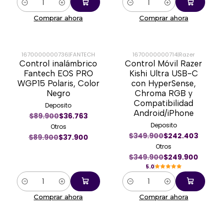
Cantidad
Cantidad
Comprar ahora
Comprar ahora
1670000000736
|
FANTECH
1670000000714
|
Razer
Control inalámbrico
Control Móvil Razer
-58%
-29%
Fantech EOS PRO
Kishi Ultra USB-C
WGP15 Polaris, Color
con HyperSense,
Negro
Chroma RGB y
Compatibilidad
Deposito
Android/iPhone
$89.900
$36.763
Deposito
Otros
$349.900
$242.403
$89.900
$37.900
Otros
$349.900
$249.900
5.0
Cantidad
Cantidad
Comprar ahora
Comprar ahora