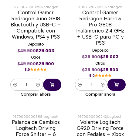
1225967000129
|
Redragon
1016262021055
|
Redragon
Control Gamer
Control Gamer
-40%
-25%
Redragon Juno G818
Redragon Harrow
Bluetooth y USB-C –
Pro G808
Compatible con
Inalámbrico 2.4 GHz
Windows, PS4 y PS3
+ USB-C para PC y
PS3
Deposito
$49.900
$29.003
Deposito
$39.900
$29.003
Otros
$49.900
$29.900
Otros
$39.900
$29.900
5.0
5.0
Cantidad
Cantidad
Comprar ahora
Comprar ahora
1670000000388
|
Logitech
1670000000242
|
Logitech
Palanca de Cambios
Volante Logitech
-55%
-36%
Logitech Driving
G920 Driving Force
Force Shifter – 6
con Pedales – Xbox