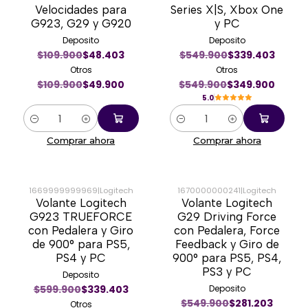
Velocidades para
Series X|S, Xbox One
G923, G29 y G920
y PC
Deposito
Deposito
$109.900
$48.403
$549.900
$339.403
Otros
Otros
$109.900
$49.900
$549.900
$349.900
5.0
Cantidad
Cantidad
Comprar ahora
Comprar ahora
1669999999969
|
Logitech
1670000000241
|
Logitech
Volante Logitech
Volante Logitech
-42%
-47%
G923 TRUEFORCE
G29 Driving Force
con Pedalera y Giro
con Pedalera, Force
de 900° para PS5,
Feedback y Giro de
PS4 y PC
900° para PS5, PS4,
PS3 y PC
Deposito
$599.900
$339.403
Deposito
$549.900
$281.203
Otros