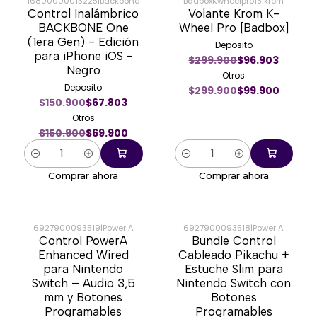
16800000013225
|
Backbone
BadboxKwheelpro15
|
krom
Control Inalámbrico
Volante Krom K-
-54%
-67%
BACKBONE One
Wheel Pro [Badbox]
(1era Gen) - Edición
Deposito
para iPhone iOS -
$299.900
$96.903
Negro
Otros
Deposito
$299.900
$99.900
$150.900
$67.803
Otros
$150.900
$69.900
Cantidad
Cantidad
Comprar ahora
Comprar ahora
6927900093519
|
Power A
6927900093518
|
Power A
Control PowerA
Bundle Control
-50%
-32%
Enhanced Wired
Cableado Pikachu +
para Nintendo
Estuche Slim para
Switch – Audio 3,5
Nintendo Switch con
mm y Botones
Botones
Programables
Programables