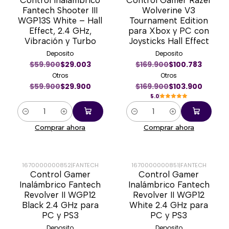
-50%
-39%
Fantech Shooter III
Wolverine V3
WGP13S White – Hall
Tournament Edition
Effect, 2.4 GHz,
para Xbox y PC con
Vibración y Turbo
Joysticks Hall Effect
Deposito
Deposito
$59.900
$29.003
$169.900
$100.783
Otros
Otros
$59.900
$29.900
$169.900
$103.900
5.0
Cantidad
Cantidad
Comprar ahora
Comprar ahora
1670000000852
|
FANTECH
1670000000851
|
FANTECH
Control Gamer
Control Gamer
-44%
-44%
Inalámbrico Fantech
Inalámbrico Fantech
Revolver II WGP12
Revolver II WGP12
Black 2.4 GHz para
White 2.4 GHz para
PC y PS3
PC y PS3
Deposito
Deposito