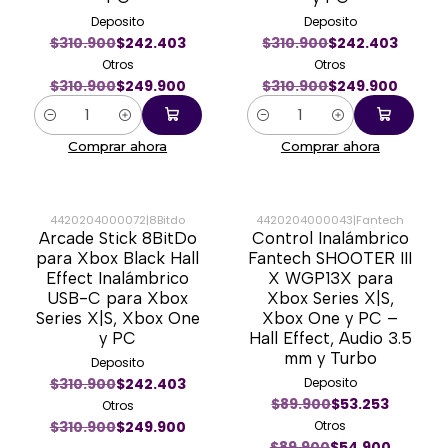
Deposito
Deposito
$310.900
$242.403
$310.900
$242.403
Otros
Otros
$310.900
$249.900
$310.900
$249.900
Cantidad
Cantidad
Comprar ahora
Comprar ahora
4420204000072
|
8Bitdo
4420204000043
|
Fantech
Arcade Stick 8BitDo
Control Inalámbrico
-20%
-39%
para Xbox Black Hall
Fantech SHOOTER III
Effect Inalámbrico
X WGP13X para
Nuevo
USB-C para Xbox
Xbox Series X|S,
Series X|S, Xbox One
Xbox One y PC –
y PC
Hall Effect, Audio 3.5
mm y Turbo
Deposito
$310.900
$242.403
Deposito
$89.900
$53.253
Otros
$310.900
$249.900
Otros
$89.900
$54.900