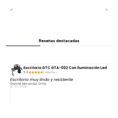
cuenta.
🎯 Control avanzado y personalización
✅ Botones de acción mecanizados
✅ Botones multifunción adicionales
Reseñas destacadas
✅ Control virtual integrado
✅ Mayor precisión y respuesta táctil
Escritorio GTC GTA-002 Con Iluminación Led
🔥 Tecnología háptica HyperSense
5.0
1 reseña
💥 Vibración avanzada que replica impactos, disparos
Escritorio muy lindo y resistente
y efectos
Daniel Miranda Ortiz
01-01-2025
💥 Mayor inmersión en juegos móviles compatibles
💥 Sensación realista en cada interacción
🌈 Iluminación Razer Chroma RGB