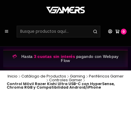
0
💳
Hasta
3 cuotas sin interés
pagando con Webpay
Flow
Inicio
Catálogo de Productos
Gaming
Periféricos Gamer
Controles Gamer
Control Móvil Razer Kishi Ultra USB-C con HyperSense,
Chroma RGB y Compatibilidad Android/iPhone