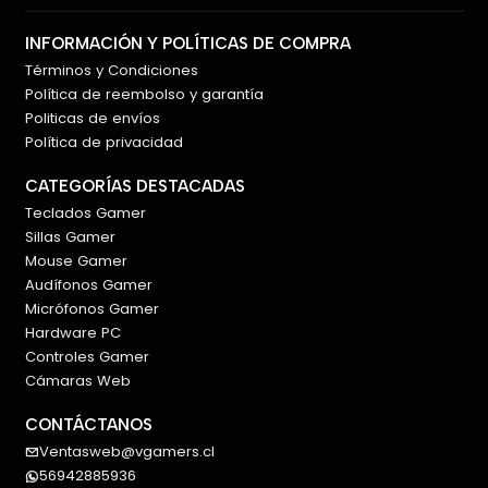
🎮 Gaming móvil con calidad de consola
⚡ Respuesta inmediata sin latencia
INFORMACIÓN Y POLÍTICAS DE COMPRA
🔥 Inmersión con vibración avanzada
Términos y Condiciones
🌈 Diseño premium con RGB
Política de reembolso y garantía
Politicas de envíos
Política de privacidad
🛒 Compra inteligente en VGamers
CATEGORÍAS DESTACADAS
Si quieres llevar tu experiencia móvil al siguiente nivel,
Teclados Gamer
el
Razer Kishi Ultra
es una inversión directa en
Sillas Gamer
rendimiento, precisión y comodidad.
Mouse Gamer
Audífonos Gamer
Micrófonos Gamer
Hardware PC
Controles Gamer
Cámaras Web
CONTÁCTANOS
Ventasweb@vgamers.cl
56942885936