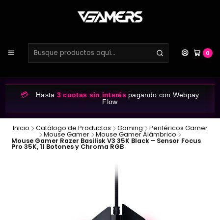
0
💳
Hasta
3 cuotas sin interés
pagando con Webpay
Flow
Inicio
Catálogo de Productos
Gaming
Periféricos Gamer
Mouse Gamer
Mouse Gamer Alámbrico
Mouse Gamer Razer Basilisk V3 35K Black – Sensor Focus
Pro 35K, 11 Botones y Chroma RGB