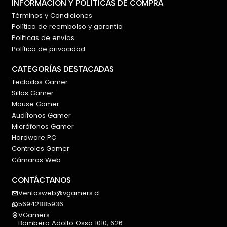
INFORMACIÓN Y POLÍTICAS DE COMPRA
Razer Chroma.
Términos y Condiciones
Política de reembolso y garantía
🔌 Cable Razer Speedflex y pies de PTFE
Politicas de envíos
El cable Razer Speedflex está diseñado para ofrecer
Política de privacidad
mayor flexibilidad y menor resistencia durante los
movimientos rápidos. Esto proporciona una
CATEGORÍAS DESTACADAS
sensación más fluida y reduce el arrastre sobre el
Teclados Gamer
Sillas Gamer
escritorio o mousepad.
Mouse Gamer
Sus pies fabricados en
100% PTFE
favorecen un
Audífonos Gamer
deslizamiento suave, estable y controlado sobre
Micrófonos Gamer
Hardware PC
diferentes superficies.
Controles Gamer
🖐️ Diseño ergonómico para diestros
Cámaras Web
Su estructura ergonómica con reposapulgar
CONTÁCTANOS
integrado entrega un agarre cómodo y seguro,
Ventasweb@vgamers.cl
especialmente recomendado para usuarios que
56942885936
buscan mayor soporte durante sesiones
VGamers
prolongadas.
Bombero Adolfo Ossa 1010, 626