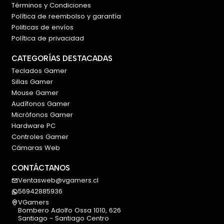
Términos y Condiciones
Registro más rápido de las pulsaciones
Política de reembolso y garantía
Respuesta estable en movimientos intensos
Politicas de envíos
Mayor consistencia durante partidas
Política de privacidad
competitivas
Comunicación continua mediante conexión
CATEGORÍAS DESTACADAS
cableada
Teclados Gamer
Sillas Gamer
Su conexión USB-C permite aprovechar
Mouse Gamer
correctamente el rendimiento del teclado durante
Audífonos Gamer
sesiones prolongadas.
Micrófonos Gamer
Hardware PC
🎮 Funciones avanzadas para esports
Controles Gamer
El AULA WIN60 HE Standard incorpora distintas
Cámaras Web
herramientas de personalización orientadas a
CONTÁCTANOS
jugadores competitivos y usuarios avanzados.
Ventasweb@vgamers.cl
Entre sus funciones se encuentran:
56942885936
VGamers
RT — Rapid Trigger
Bombero Adolfo Ossa 1010, 626
Santiago - Santiago Centro