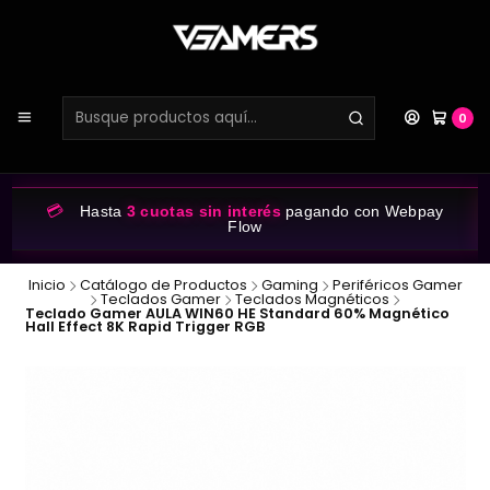
0
💳
Hasta
3 cuotas sin interés
pagando con Webpay
Flow
Inicio
Catálogo de Productos
Gaming
Periféricos Gamer
Teclados Gamer
Teclados Magnéticos
Teclado Gamer AULA WIN60 HE Standard 60% Magnético
Hall Effect 8K Rapid Trigger RGB