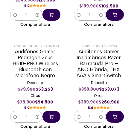
$249.900
$129.900
$199.900
$102.900
5.0
Cantidad
Cantidad
Comprar ahora
Comprar ahora
1670000000861
|
REDRAGON
1224967000175
|
Razer
Audífonos Gamer
Audífonos Gamer
-31%
-35%
Redragon Zeus
Inalámbricos Razer
H510-PRO Wireless
Barracuda Pro –
Bluetooth con
ANC Híbrida, THX
Micrófono Negro
AAA y SmartSwitch
Deposito
Deposito
$79.900
$53.253
$399.900
$253.073
Otros
Otros
$79.900
$54.900
$399.900
$260.900
5.0
5.0
Cantidad
Cantidad
Comprar ahora
Comprar ahora