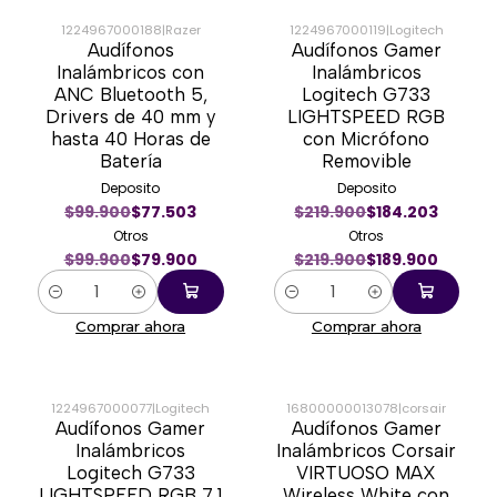
1224967000188
|
Razer
1224967000119
|
Logitech
Audífonos
Audífonos Gamer
-20%
-14%
Inalámbricos con
Inalámbricos
ANC Bluetooth 5,
Logitech G733
Drivers de 40 mm y
LIGHTSPEED RGB
hasta 40 Horas de
con Micrófono
Batería
Removible
Deposito
Deposito
$99.900
$77.503
$219.900
$184.203
Otros
Otros
$99.900
$79.900
$219.900
$189.900
Cantidad
Cantidad
Comprar ahora
Comprar ahora
1224967000077
|
Logitech
16800000013078
|
corsair
Audífonos Gamer
Audífonos Gamer
-45%
-20%
Inalámbricos
Inalámbricos Corsair
Logitech G733
VIRTUOSO MAX
LIGHTSPEED RGB 7.1
Wireless White con