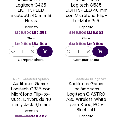
Logitech G435
Logitech G535
LIGHTSPEED
LIGHTSPEED 40 mm
Bluetooth 40 mm 18
con Micrófono Flip-
Horas
to-Mute Ps5
Deposito
Deposito
$129.900
$82.353
$149.900
$126.003
Otros
Otros
$129.900
$84.900
$149.900
$129.900
Cantidad
Cantidad
Comprar ahora
Comprar ahora
1224917300010
|
Logitech
16800000013048
|
logitech
Audífonos Gamer
Audífonos Gamer
-58%
-42%
Logitech G335 con
Inalámbricos
Micrófono Flip-to-
Logitech G ASTRO
Mute, Drivers de 40
A30 Wireless White
mm y Jack 3,5 mm
para Xbox, PC y
Bluetooth
Deposito
$119.900
$48.403
Deposito