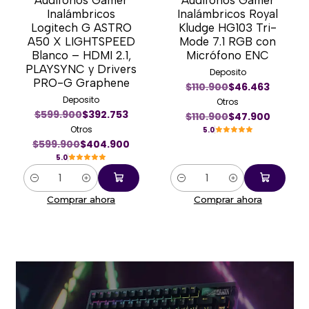
-33%
-57%
Inalámbricos
Inalámbricos Royal
Logitech G ASTRO
Kludge HG103 Tri-
A50 X LIGHTSPEED
Mode 7.1 RGB con
Blanco – HDMI 2.1,
Micrófono ENC
PLAYSYNC y Drivers
Deposito
PRO-G Graphene
$110.900
$46.463
Deposito
Otros
$599.900
$392.753
$110.900
$47.900
Otros
5.0
$599.900
$404.900
5.0
Cantidad
Cantidad
Comprar ahora
Comprar ahora