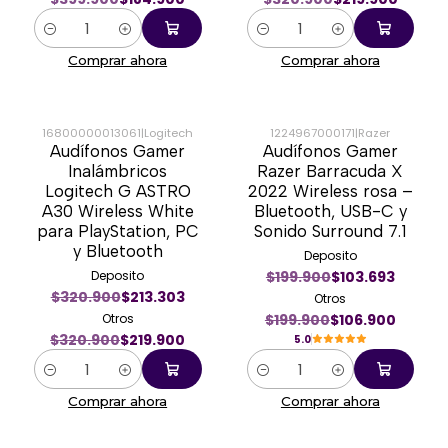
Cantidad
Cantidad
Comprar ahora
Comprar ahora
16800000013061
|
Logitech
1224967000171
|
Razer
Audífonos Gamer
Audífonos Gamer
-31%
-47%
Inalámbricos
Razer Barracuda X
Logitech G ASTRO
2022 Wireless rosa –
A30 Wireless White
Bluetooth, USB-C y
para PlayStation, PC
Sonido Surround 7.1
y Bluetooth
Deposito
Deposito
$199.900
$103.693
$320.900
$213.303
Otros
Otros
$199.900
$106.900
$320.900
$219.900
5.0
Cantidad
Cantidad
Comprar ahora
Comprar ahora