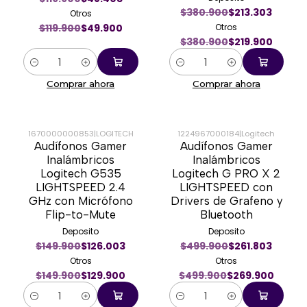
$380.900
$213.303
Otros
$119.900
$49.900
Otros
$380.900
$219.900
Cantidad
Cantidad
Comprar ahora
Comprar ahora
1670000000853
|
LOGITECH
1224967000184
|
Logitech
Audífonos Gamer
Audífonos Gamer
-13%
-46%
Inalámbricos
Inalámbricos
Logitech G535
Logitech G PRO X 2
LIGHTSPEED 2.4
LIGHTSPEED con
GHz con Micrófono
Drivers de Grafeno y
Flip-to-Mute
Bluetooth
Deposito
Deposito
$149.900
$126.003
$499.900
$261.803
Otros
Otros
$149.900
$129.900
$499.900
$269.900
Cantidad
Cantidad