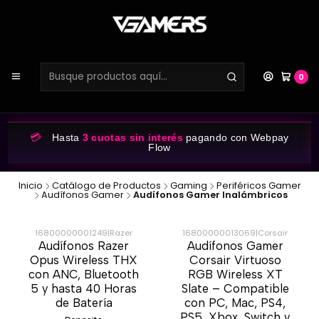
0
💳
Hasta
3 cuotas sin interés
pagando con Webpay
Flow
Inicio
Catálogo de Productos
Gaming
Periféricos Gamer
Audífonos Gamer
Audífonos Gamer Inalámbricos
16800000001249
|
Razer
16800000013069
|
Corsair
Audífonos Razer
Audífonos Gamer
-20%
-25%
Opus Wireless THX
Corsair Virtuoso
con ANC, Bluetooth
RGB Wireless XT
5 y hasta 40 Horas
Slate – Compatible
de Batería
con PC, Mac, PS4,
PS5, Xbox, Switch y