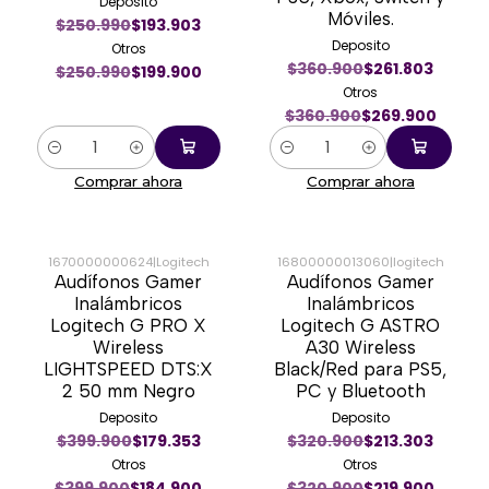
Deposito
Móviles.
$250.990
$193.903
Deposito
Otros
$360.900
$261.803
$250.990
$199.900
Otros
$360.900
$269.900
Cantidad
Cantidad
Comprar ahora
Comprar ahora
1670000000624
|
Logitech
16800000013060
|
logitech
Audífonos Gamer
Audífonos Gamer
-54%
-31%
Inalámbricos
Inalámbricos
Logitech G PRO X
Logitech G ASTRO
Wireless
A30 Wireless
LIGHTSPEED DTS:X
Black/Red para PS5,
2 50 mm Negro
PC y Bluetooth
Deposito
Deposito
$399.900
$179.353
$320.900
$213.303
Otros
Otros
$399.900
$184.900
$320.900
$219.900