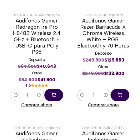
1224967000174
|
Redragon
1670000001002
|
Razer
Audífonos Gamer
Audífonos Gamer
-35%
-46%
Redragon Ire Pro
Razer Barracuda X
H848B Wireless 2.4
Chroma Wireless
GHz + Bluetooth +
White – RGB,
USB-C para PC y
Bluetooth y 70 Horas
PS5
Deposito
Deposito
$249.900
$129.883
$64.900
$40.643
Otros
Otros
$249.900
$133.900
$64.900
$41.900
5.0
Cantidad
Cantidad
Comprar ahora
Comprar ahora
1670000000920
|
Logitech
1224967000154
|
LOGITECH
Audífonos Gamer
Audífonos Gamer
-35%
-13%
Inalámbricos
Inalámbricos