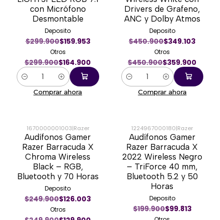
con Micrófono
Drivers de Grafeno,
Desmontable
ANC y Dolby Atmos
Deposito
Deposito
$299.900
$159.953
$450.900
$349.103
Otros
Otros
$299.900
$164.900
$450.900
$359.900
Cantidad
Cantidad
Comprar ahora
Comprar ahora
1670000001003
|
Razer
1224967000180
|
Razer
Audífonos Gamer
Audífonos Gamer
-48%
-49%
Razer Barracuda X
Razer Barracuda X
Chroma Wireless
2022 Wireless Negro
Black – RGB,
– TriForce 40 mm,
Bluetooth y 70 Horas
Bluetooth 5.2 y 50
Horas
Deposito
$249.900
$126.003
Deposito
$199.900
$99.813
Otros
Otros