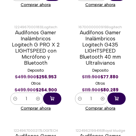
Comprar ahora
Comprar ahora
1224967000183
|
Logitech
1670000000919
|
logitech
Audífonos Gamer
Audífonos Gamer
-47%
-33%
Inalámbricos
Inalámbricos
Logitech G PRO X 2
Logitech G435
LIGHTSPEED con
LIGHTSPEED
Micrófono y
Bluetooth 40 mm
Bluetooth
Ultralivianos
Deposito
Deposito
$499.900
$256.953
$119.900
$77.880
Otros
Otros
$499.900
$264.900
$119.900
$80.289
Cantidad
Cantidad
Comprar ahora
Comprar ahora
1224967000217
|
LOGITECH
1224962199416
|
Royal kludge
Audífonos Gamer
Audífonos Gamer