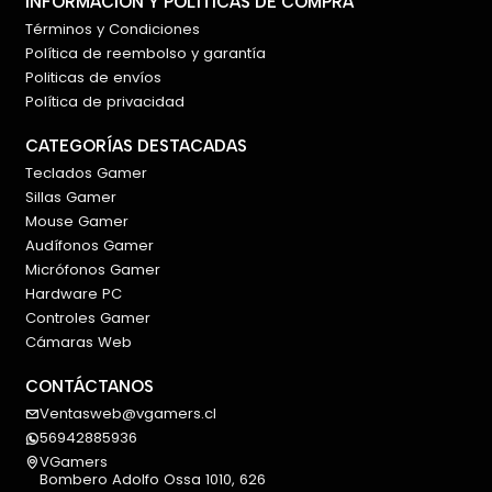
INFORMACIÓN Y POLÍTICAS DE COMPRA
PC / Mac
Términos y Condiciones
Xbox Series X|S
Política de reembolso y garantía
Nintendo Switch
Politicas de envíos
iOS / Android
Política de privacidad
CATEGORÍAS DESTACADAS
🎯 ¿Por qué elegir los Astro A30 Wireless
Teclados Gamer
PlayStation?
Sillas Gamer
Los
Astro A30 Wireless White
son ideales para
Mouse Gamer
quienes buscan:
Audífonos Gamer
Micrófonos Gamer
🎮 Audio gamer versátil y de alto nivel
Hardware PC
📱 Conectividad múltiple simultánea
Controles Gamer
🎧 Comodidad premium
Cámaras Web
🎤 Comunicación clara y adaptable
CONTÁCTANOS
Ventasweb@vgamers.cl
56942885936
🛒 Compra inteligente en VGamers
VGamers
Si buscas audífonos gamer premium con
Bombero Adolfo Ossa 1010, 626