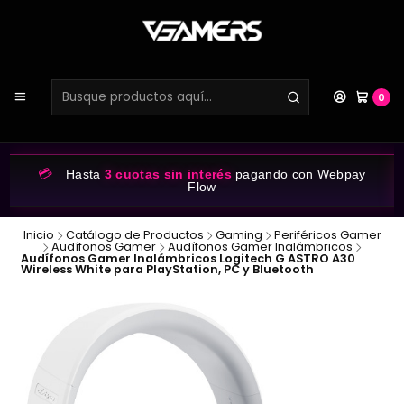
0
💳
Hasta
3 cuotas sin interés
pagando con Webpay
Flow
Inicio
Catálogo de Productos
Gaming
Periféricos Gamer
Audífonos Gamer
Audífonos Gamer Inalámbricos
Audífonos Gamer Inalámbricos Logitech G ASTRO A30
Wireless White para PlayStation, PC y Bluetooth