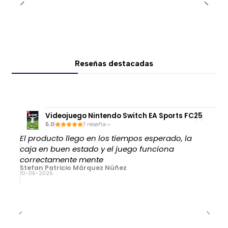
🔗 Conexión por
cable 3.5 mm
opcional
🔗 Mezcla de audio entre múltiples fuentes
Permite jugar en PlayStation mientras escuchas
música o atiendes llamadas sin desconectarte.
Reseñas destacadas
🎤 Micrófono dual para máxima flexibilidad
🎙️ Micrófono integrado en la copa
Videojuego Nintendo Switch EA Sports FC25
🎙️ Micrófono desmontable tipo boom
5.0
1 reseña
🎙️ Comunicación clara para gaming, streaming o
El producto llego en los tiempos esperado, la
trabajo
caja en buen estado y el juego funciona
correctamente mente
Stefan Patricio Márquez Núñez
10-06-2026
🛋️ Comodidad premium para largas sesiones
💎 Almohadillas de
espuma viscoelástica
💎 Diadema acolchada ergonómica
💎 Diseño over-ear (circumaural)