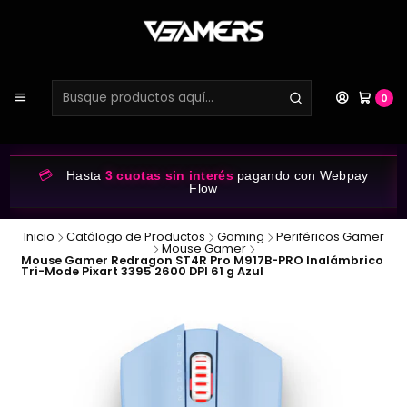
0
💳
Hasta
3 cuotas sin interés
pagando con Webpay
Flow
Inicio
Catálogo de Productos
Gaming
Periféricos Gamer
Mouse Gamer
Mouse Gamer Redragon ST4R Pro M917B-PRO Inalámbrico
Tri-Mode Pixart 3395 2600 DPI 61 g Azul