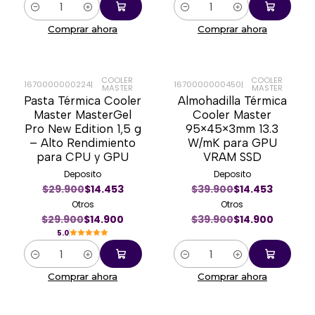
Cantidad
Cantidad
Comprar ahora
Comprar ahora
COOLER
COOLER
1670000000224
|
1670000000450
|
MASTER
MASTER
-50%
-63%
Pasta Térmica Cooler
Almohadilla Térmica
Master MasterGel
Cooler Master
Pro New Edition 1,5 g
95×45×3mm 13.3
– Alto Rendimiento
W/mK para GPU
para CPU y GPU
VRAM SSD
Deposito
Deposito
$29.900
$14.453
$39.900
$14.453
Otros
Otros
$29.900
$14.900
$39.900
$14.900
5.0
Cantidad
Cantidad
Comprar ahora
Comprar ahora