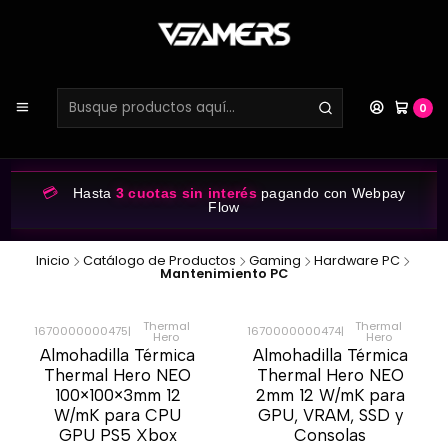
0
💳
Hasta
3 cuotas sin interés
pagando con Webpay
Flow
Inicio
Catálogo de Productos
Gaming
Hardware PC
Mantenimiento PC
Thermal
Thermal
1670000000475
|
1670000000474
|
Hero
Hero
-44%
-48%
Almohadilla Térmica
Almohadilla Térmica
Thermal Hero NEO
Thermal Hero NEO
100×100×3mm 12
2mm 12 W/mK para
W/mK para CPU
GPU, VRAM, SSD y
GPU PS5 Xbox
Consolas