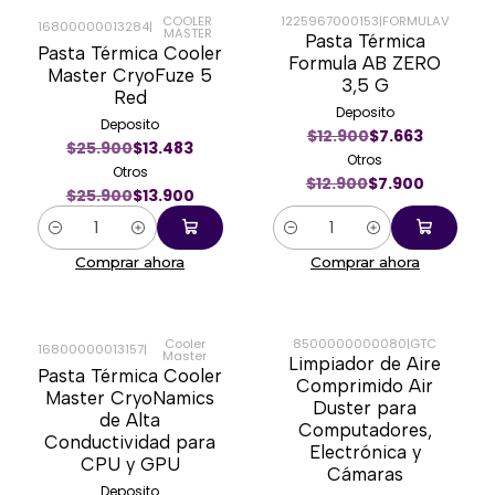
COOLER
1225967000153
|
FORMULAV
16800000013284
|
MASTER
Pasta Térmica
-46%
-39%
Pasta Térmica Cooler
Formula AB ZERO
Master CryoFuze 5
3,5 G
Red
Deposito
Deposito
$12.900
$7.663
$25.900
$13.483
Otros
Otros
$12.900
$7.900
$25.900
$13.900
Cantidad
Cantidad
Comprar ahora
Comprar ahora
Cooler
8500000000080
|
GTC
16800000013157
|
Master
Limpiador de Aire
-60%
-65%
Pasta Térmica Cooler
Comprimido Air
Master CryoNamics
Duster para
de Alta
Computadores,
Conductividad para
Electrónica y
CPU y GPU
Cámaras
Deposito