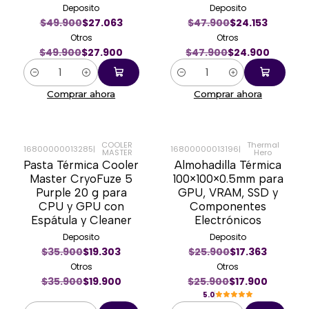
Deposito
Deposito
$49.900
$27.063
$47.900
$24.153
Otros
Otros
$49.900
$27.900
$47.900
$24.900
Cantidad
Cantidad
Comprar ahora
Comprar ahora
COOLER
Thermal
16800000013285
|
16800000013196
|
MASTER
Hero
-45%
-31%
Pasta Térmica Cooler
Almohadilla Térmica
Master CryoFuze 5
100×100×0.5mm para
Purple 20 g para
GPU, VRAM, SSD y
CPU y GPU con
Componentes
Espátula y Cleaner
Electrónicos
Deposito
Deposito
$35.900
$19.303
$25.900
$17.363
Otros
Otros
$35.900
$19.900
$25.900
$17.900
5.0