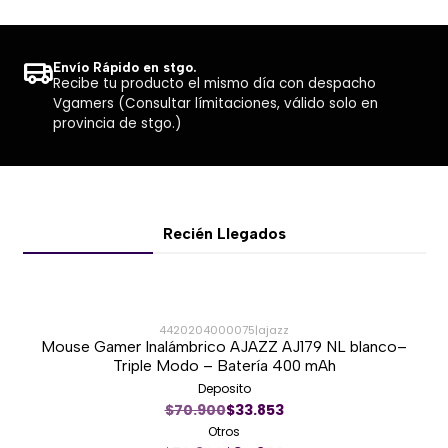
No corrosiva.
Fácil de cortar y comprimir.
Compatible con GPU, VRAM, VRM, IC, notebooks y
Envío Rápido en stgo.
Recibe tu producto el mismo día con despacho
consolas.
Vgamers (Consultar límitaciones, válido solo en
Ideal para gaming, mantenimiento y
provincia de stgo.)
overclocking.
Recién Llegados
4420204000075
|
ajazz
Mouse Gamer Inalámbrico AJAZZ AJ179 NL blanco–
-51%
Triple Modo – Batería 400 mAh
Deposito
Nuevo
$70.900
$33.853
Otros