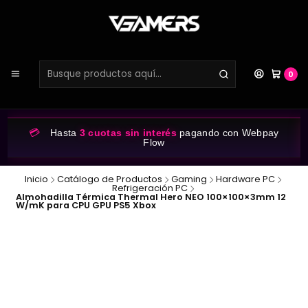
0
💳
Hasta
3 cuotas sin interés
pagando con Webpay
Flow
Inicio
Catálogo de Productos
Gaming
Hardware PC
Refrigeración PC
Almohadilla Térmica Thermal Hero NEO 100×100×3mm 12
W/mK para CPU GPU PS5 Xbox