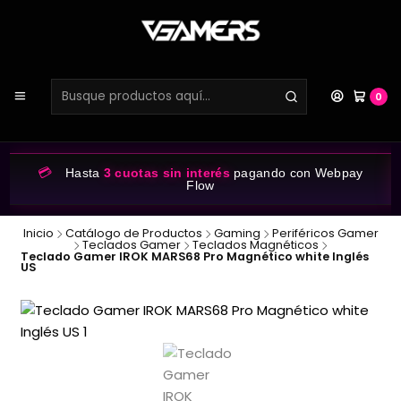
0
💳
Hasta
3 cuotas sin interés
pagando con Webpay
Flow
Inicio
Catálogo de Productos
Gaming
Periféricos Gamer
Teclados Gamer
Teclados Magnéticos
Teclado Gamer IROK MARS68 Pro Magnético white Inglés
US