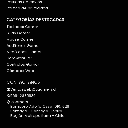
Latencia ultrabaja de 0,125 ms
Politicas de envíos
Zona muerta 0
Política de privacidad
Función Snap Tap / toque rápido
CATEGORÍAS DESTACADAS
Accionamiento ajustable
Teclados Gamer
Hot swappable
Sillas Gamer
Keycaps PBT side engraved translucent
Mouse Gamer
Iluminación ARGB IC500Hz High Brush
Audífonos Gamer
Ideal para FPS, esports, Valorant, Counter-Strike,
Micrófonos Gamer
Fortnite, Apex Legends y juegos competitivos
Hardware PC
Controles Gamer
Cámaras Web
CONTÁCTANOS
Ventasweb@vgamers.cl
56942885936
VGamers
Bombero Adolfo Ossa 1010, 626
Santiago - Santiago Centro
Región Metropolitana - Chile