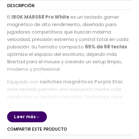
DESCRIPCIÓN
El
IROK MARS68 Pro White
es un teclado gamer
magnético de alto rendimiento, diseñado para
jugadores competitivos que buscan máxima
velocidad, precisión extrema y control total en cada
pulsación. Su formato compacto
65% de 68 teclas
optimiza el espacio del escritorio, dejando más
libertad para el mouse y creando un setup limpio,
moderno y profesional.
Equipado con
switches magnéticos Purple Star
,
este teclado permite una respuesta mucho más
rápida que un teclado mecánico tradicional, ideal
para juegos FPS, shooters tácticos, esports y títulos
donde cada milisegundo puede marcar la diferencia.
Leer más
Gracias a su tecnología de
Rapid Trigger con
precisión de 0,01 mm
, cada tecla puede activarse y
COMPARTIR ESTE PRODUCTO
reiniciarse casi al instante, permitiendo movimientos