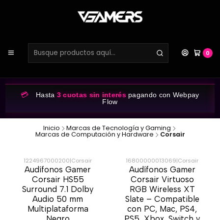
0
💳
Hasta
3 cuotas sin interés
pagando con Webpay
Flow
Inicio
Marcas de Tecnología y Gaming
Marcas de Computación y Hardware
Corsair
1224967000200
|
Corsair
16800000013069
|
Corsair
Audífonos Gamer
Audífonos Gamer
-45%
-25%
Corsair HS55
Corsair Virtuoso
Surround 7.1 Dolby
RGB Wireless XT
Audio 50 mm
Slate – Compatible
Multiplataforma
con PC, Mac, PS4,
Negro
PS5, Xbox, Switch y