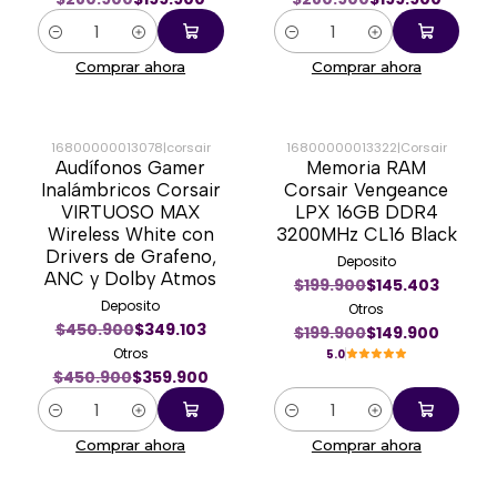
Cantidad
Cantidad
Comprar ahora
Comprar ahora
16800000013078
|
corsair
16800000013322
|
Corsair
Audífonos Gamer
Memoria RAM
-20%
-25%
Inalámbricos Corsair
Corsair Vengeance
VIRTUOSO MAX
LPX 16GB DDR4
Wireless White con
3200MHz CL16 Black
Drivers de Grafeno,
Deposito
ANC y Dolby Atmos
$199.900
$145.403
Deposito
Otros
$450.900
$349.103
$199.900
$149.900
Otros
5.0
$450.900
$359.900
Cantidad
Cantidad
Comprar ahora
Comprar ahora