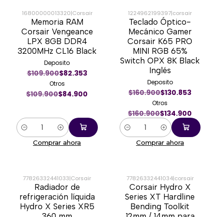
16800000013320
|
Corsair
1224962199397
|
corsair
Memoria RAM
Teclado Óptico-
-23%
-16%
Corsair Vengeance
Mecánico Gamer
LPX 8GB DDR4
Corsair K65 PRO
3200MHz CL16 Black
MINI RGB 65%
Switch OPX 8K Black
Deposito
Inglés
$109.900
$82.353
Deposito
Otros
$160.900
$130.853
$109.900
$84.900
Otros
$160.900
$134.900
Cantidad
Cantidad
Comprar ahora
Comprar ahora
77826332441033
|
Corsair
77826332441034
|
corsair
Radiador de
Corsair Hydro X
-47%
-57%
refrigeración líquida
Series XT Hardline
Hydro X Series XR5
Bending Toolkit
360 mm
12mm / 14mm para