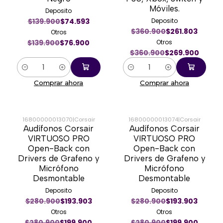
Móviles.
Deposito
$139.900
$74.593
Deposito
$360.900
$261.803
Otros
$139.900
$76.900
Otros
$360.900
$269.900
Cantidad
Cantidad
Comprar ahora
Comprar ahora
16800000013070
|
Corsair
16800000013074
|
Corsair
Audífonos Corsair
Audífonos Corsair
-29%
-29%
VIRTUOSO PRO
VIRTUOSO PRO
Open-Back con
Open-Back con
Drivers de Grafeno y
Drivers de Grafeno y
Micrófono
Micrófono
Desmontable
Desmontable
Deposito
Deposito
$280.900
$193.903
$280.900
$193.903
Otros
Otros
$280.900
$199.900
$280.900
$199.900