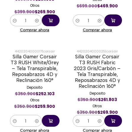
Otros
$699.000
$469.900
$399.900
$269.900
Cantidad
Cantidad
Comprar ahora
Comprar ahora
4420204000017
|
corsair
4420204000025
|
corsair
Silla Gamer Corsair
Silla Gamer Corsair
-26%
-23%
T3 RUSH White/Grey
T3 RUSH Fabric
– Tela Transpirable,
2023 Gris/Carbón –
Reposabrazos 4D y
Tela Transpirable,
Reclinación 160°
Reposabrazos 4D y
Reclinación 160°
Deposito
$350.900
$252.103
Deposito
$350.900
$261.803
Otros
$350.900
$259.900
Otros
$350.900
$269.900
Cantidad
Cantidad
Comprar ahora
Comprar ahora