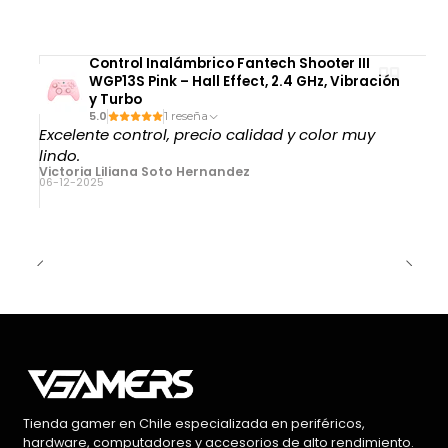
Control Inalámbrico Fantech Shooter III
WGP13S Pink – Hall Effect, 2.4 GHz, Vibración
y Turbo
5.0
1 reseña
Excelente control, precio calidad y color muy
lindo.
Victoria Liliana Soto Hernandez
06-12-2025
Tienda gamer en Chile especializada en periféricos,
hardware, computadores y accesorios de alto rendimiento.