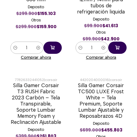
tubos de
Deposito
refrigeración liquida
$299.900
$155.103
Deposito
Otros
$99.900
$41.613
$299.900
$159.900
Otros
$99.900
$42.900
Cantidad
Cantidad
Comprar ahora
Comprar ahora
77826332441052
|
corsair
4420204000016
|
corsair
Silla Gamer Corsair
Silla Gamer Corsair
-33%
-33%
T3 RUSH Fabric
TC500 LUXE Frost
2023 Carbón – Tela
White – Tela
Transpirable,
Premium, Soporte
Soporte Lumbar
Lumbar Ajustable y
Memory Foam y
Reposabrazos 4D
Reclinación Ajustable
Deposito
Deposito
$699.000
$455.803
$399.900
$261.803
Otros