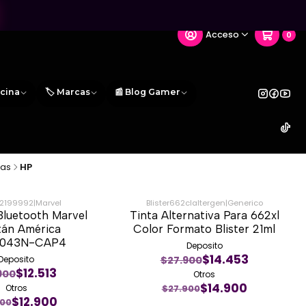
Acceso
0
icina
🏷️ Marcas
📰 Blog Gamer
das
HP
2199992
|
Marvel
Blister662claltergen
|
Generico
Bluetooth Marvel
Tinta Alternativa Para 662xl
-47%
tán América
Color Formato Blister 21ml
0043N-CAP4
Deposito
$14.453
$27.900
Deposito
$12.513
900
Otros
$14.900
Otros
$27.900
$12.900
900