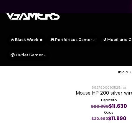
🔥 Black Week 🔥
🎮 Periféricos Gamer
💺 Mobiliario 
📦 Outlet Gamer
Inicio
6927900093528
|
hp
Mouse HP 200 silver wir
-43%
Deposito
$11.630
$20.990
Otros
$11.990
$20.990