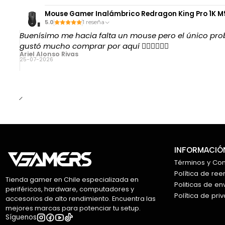
Mouse Gamer Inalámbrico Redragon King Pro 1K M91
5.0
1 reseña
Buenísimo me hacia falta un mouse pero el único prob
gustó mucho comprar por aquí 👌🏻👌🏻👌🏻
Ariel Alonso Rivas
25-07-2026
INFORMACIÓN
Términos y Co
Política de re
Tienda gamer en Chile especializada en
Politicas de en
periféricos, hardware, computadores y
Política de pri
accesorios de alto rendimiento. Encuentra las
mejores marcas para potenciar tu setup.
Síguenos