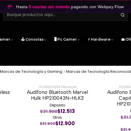
💳
Hasta
3 cuotas sin interés
pagando con Webpay Flow
Gamer
🕹️ Consolas
🖥️ Pc Gamer
⚡ Hardware
💼 Of
Marcas de Tecnología y Gaming
Marcas de Tecnología Reconoci
1224962199974
|
marvel
122496
eless
Audífono Bluetooth Marvel
Audífono 
-60%
-60%
Hulk HP210043N-HLK3
Capi
HP21
Deposito
$12.513
$31.900
$31.
Otros
$12.900
$31.900
$31.