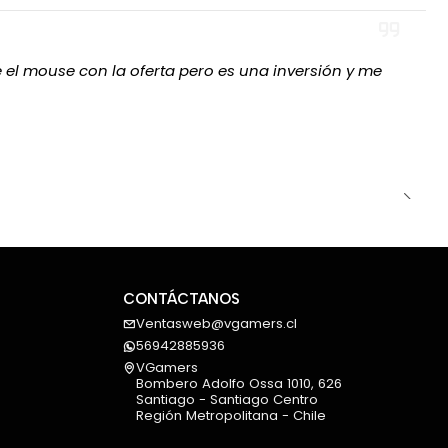
el mouse con la oferta pero es una inversión y me
CONTÁCTANOS
Ventasweb@vgamers.cl
56942885936
VGamers
Bombero Adolfo Ossa 1010, 626
Santiago - Santiago Centro
Región Metropolitana - Chile