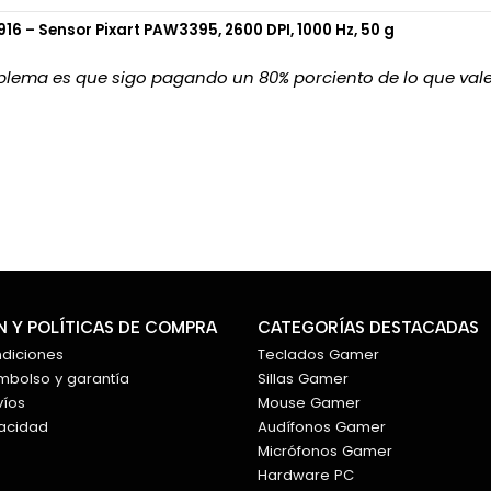
6 – Sensor Pixart PAW3395, 2600 DPI, 1000 Hz, 50 g
lema es que sigo pagando un 80% porciento de lo que vale 
 Y POLÍTICAS DE COMPRA
CATEGORÍAS DESTACADAS
ndiciones
Teclados Gamer
embolso y garantía
Sillas Gamer
víos
Mouse Gamer
vacidad
Audífonos Gamer
Micrófonos Gamer
Hardware PC