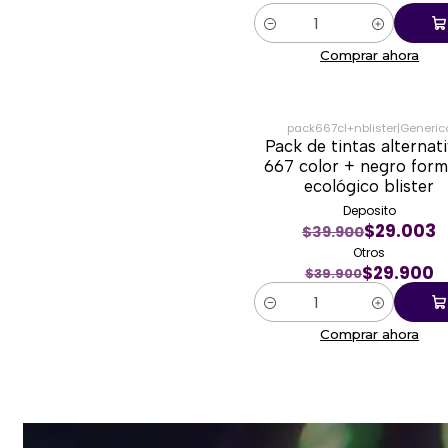
Cantidad
Comprar ahora
pack667cl+nblister
|
Generic
Pack de tintas alternat
-25%
667 color + negro for
ecológico blister
Deposito
$29.003
$39.900
Otros
$29.900
$39.900
Cantidad
Comprar ahora