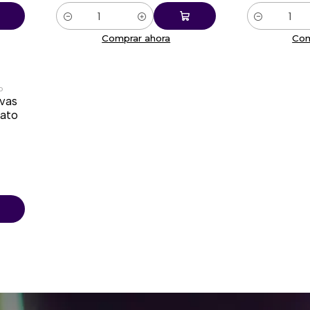
Cantidad
Cantidad
Comprar ahora
Com
o
ivas
mato