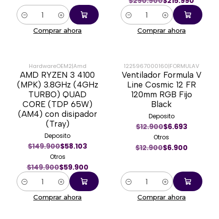
$290.900
$215.990
Cantidad
Cantidad
Comprar ahora
Comprar ahora
HardwareOEM2
|
Amd
1225967000160
|
FORMULAV
AMD RYZEN 3 4100
Ventilador Formula V
-60%
-47%
(MPK) 3.8GHz (4GHz
Line Cosmic 12 FR
TURBO) QUAD
120mm RGB Fijo
CORE (TDP 65W)
Black
(AM4) con disipador
Deposito
(Tray)
$12.900
$6.693
Deposito
Otros
$149.900
$58.103
$12.900
$6.900
Otros
$149.900
$59.900
Cantidad
Cantidad
Comprar ahora
Comprar ahora