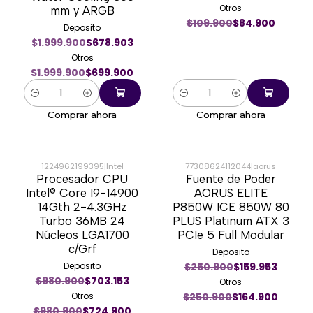
Otros
mm y ARGB
$109.900
$84.900
Deposito
$1.999.900
$678.903
Otros
$1.999.900
$699.900
Cantidad
Cantidad
Comprar ahora
Comprar ahora
1224962199395
|
Intel
77308624112044
|
aorus
Procesador CPU
Fuente de Poder
-26%
-34%
Intel® Core I9-14900
AORUS ELITE
14Gth 2-4.3GHz
P850W ICE 850W 80
Turbo 36MB 24
PLUS Platinum ATX 3
Núcleos LGA1700
PCIe 5 Full Modular
c/Grf
Deposito
Deposito
$250.900
$159.953
$980.900
$703.153
Otros
Otros
$250.900
$164.900
$980.900
$724.900