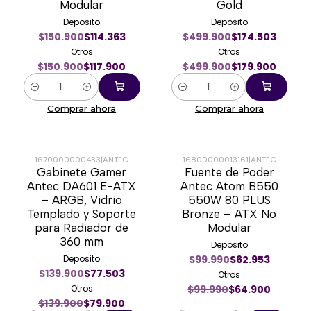
Modular
Gold
Deposito
Deposito
$150.900
$114.363
$499.900
$174.503
Otros
Otros
$150.900
$117.900
$499.900
$179.900
Cantidad
Cantidad
Comprar ahora
Comprar ahora
1670000000433
|
ANTEC
16800000013161
|
ANTEC
Gabinete Gamer
Fuente de Poder
-43%
-35%
Antec DA601 E-ATX
Antec Atom B550
– ARGB, Vidrio
550W 80 PLUS
Templado y Soporte
Bronze – ATX No
para Radiador de
Modular
360 mm
Deposito
Deposito
$99.990
$62.953
$139.900
$77.503
Otros
Otros
$99.990
$64.900
$139.900
$79.900