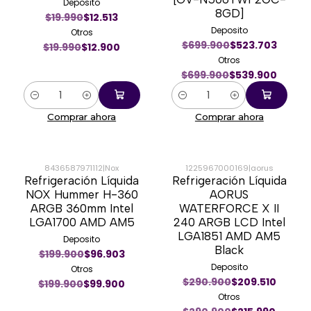
Deposito
8GD]
$19.990
$12.513
Deposito
Otros
$699.900
$523.703
$19.990
$12.900
Otros
$699.900
$539.900
Cantidad
Cantidad
Comprar ahora
Comprar ahora
8436587971112
|
Nox
1225967000169
|
aorus
Refrigeración Líquida
Refrigeración Líquida
-50%
-26%
NOX Hummer H-360
AORUS
ARGB 360mm Intel
WATERFORCE X II
LGA1700 AMD AM5
240 ARGB LCD Intel
LGA1851 AMD AM5
Deposito
Black
$199.900
$96.903
Deposito
Otros
$290.900
$209.510
$199.900
$99.900
Otros