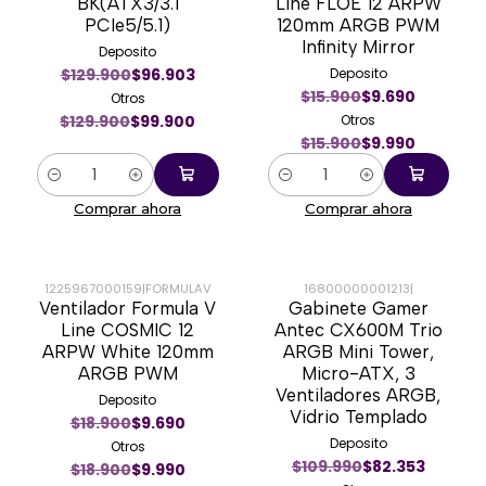
BK(ATX3/3.1
Line FLOE 12 ARPW
PCIe5/5.1)
120mm ARGB PWM
Infinity Mirror
Deposito
$129.900
$96.903
Deposito
$15.900
$9.690
Otros
$129.900
$99.900
Otros
$15.900
$9.990
Cantidad
Cantidad
Comprar ahora
Comprar ahora
1225967000159
|
FORMULAV
16800000001213
|
Ventilador Formula V
Gabinete Gamer
-47%
-23%
Line COSMIC 12
Antec CX600M Trio
ARPW White 120mm
ARGB Mini Tower,
ARGB PWM
Micro-ATX, 3
Ventiladores ARGB,
Deposito
Vidrio Templado
$18.900
$9.690
Deposito
Otros
$109.990
$82.353
$18.900
$9.990