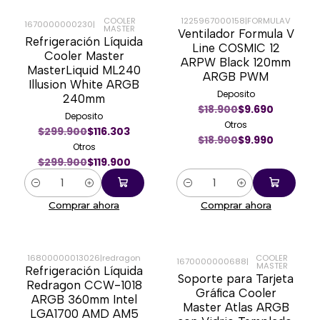
COOLER
1225967000158
|
FORMULAV
1670000000230
|
MASTER
Ventilador Formula V
-60%
-47%
Refrigeración Líquida
Line COSMIC 12
Cooler Master
ARPW Black 120mm
MasterLiquid ML240
ARGB PWM
Illusion White ARGB
Deposito
240mm
$18.900
$9.690
Deposito
Otros
$299.900
$116.303
$18.900
$9.990
Otros
$299.900
$119.900
Cantidad
Cantidad
Comprar ahora
Comprar ahora
16800000013026
|
redragon
COOLER
1670000000688
|
MASTER
Refrigeración Líquida
-41%
-8%
Soporte para Tarjeta
Redragon CCW-1018
Gráfica Cooler
ARGB 360mm Intel
Master Atlas ARGB
LGA1700 AMD AM5