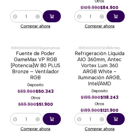
Otros
$109.990
$84.900
Cantidad
Cantidad
Comprar ahora
Comprar ahora
16800000001205
|
gamemax
16800000001208
|
Antec
Fuente de Poder
Refrigeración Líquida
-26%
-39%
GameMax VP RGB
AIO 360mm, Antec
[Potencia]W 80 PLUS
Vortex Lum 360
Bronze – Ventilador
ARGB White -
RGB
Iluminación ARGB,
Intel/AMD
Deposito
$69.900
$50.343
Deposito
$199.900
$118.243
Otros
$69.900
$51.900
Otros
$199.900
$121.900
Cantidad
Cantidad
Comprar ahora
Comprar ahora