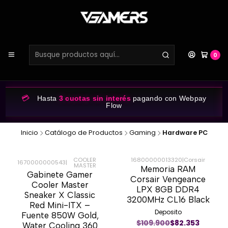
0
💳
Hasta
3 cuotas sin interés
pagando con Webpay
Flow
Inicio
Catálogo de Productos
Gaming
Hardware PC
COOLER
16800000013320
|
Corsair
1670000000543
|
MASTER
Memoria RAM
-65%
-23%
Gabinete Gamer
Corsair Vengeance
Cooler Master
LPX 8GB DDR4
Sneaker X Classic
3200MHz CL16 Black
Red Mini-ITX –
Deposito
Fuente 850W Gold,
$109.900
$82.353
Water Cooling 360