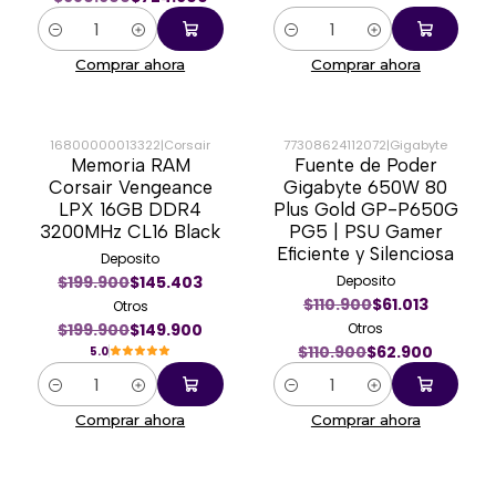
Cantidad
Cantidad
Comprar ahora
Comprar ahora
16800000013322
|
Corsair
77308624112072
|
Gigabyte
Memoria RAM
Fuente de Poder
-25%
-43%
Corsair Vengeance
Gigabyte 650W 80
LPX 16GB DDR4
Plus Gold GP-P650G
3200MHz CL16 Black
PG5 | PSU Gamer
Eficiente y Silenciosa
Deposito
$199.900
$145.403
Deposito
$110.900
$61.013
Otros
$199.900
$149.900
Otros
$110.900
$62.900
5.0
Cantidad
Cantidad
Comprar ahora
Comprar ahora