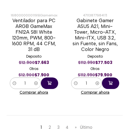
16800000001199
|
Gamemax
4711387798417
|
Ventilador para PC
Gabinete Gamer
-39%
-29%
ARGB GameMax
ASUS A21, Mini-
FN12A S8I White
Tower, Micro-ATX,
120mm, PWM, 800-
Mini-ITX, USB 3.2,
1600 RPM, 44 CFM,
sin Fuente, sin Fans,
31 dB
Color Negro
Deposito
Deposito
$12.900
$7.663
$112.990
$77.503
Otros
Otros
$12.900
$7.900
$112.990
$79.900
Cantidad
Cantidad
Comprar ahora
Comprar ahora
1
2
3
4
»
Último