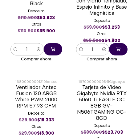
con Vidrio Templado,
Black
Espejo Infinito y Base
Deposito
Magnética
$110.900
$63.923
Deposito
Otros
$59.900
$53.253
$110.900
$65.900
Otros
$59.900
$54.900
Cantidad
Cantidad
Comprar ahora
Comprar ahora
16800000001210
|
antec
1670000000954
|
Gigabyte
Ventilador Antec
Tarjeta de Video
-37%
-23%
Fusion 120 ARGB
Gigabyte Nvidia RTX
White PWM 2000
5060 Ti EAGLE OC
RPM 57.93 CFM
8GB GV-
N506TGAMING OC-
Deposito
8GD
$29.900
$18.333
Deposito
Otros
$699.900
$523.703
$29.900
$18.900