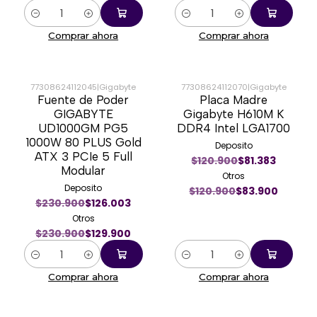
Cantidad
Cantidad
Comprar ahora
Comprar ahora
77308624112045
|
Gigabyte
77308624112070
|
Gigabyte
Fuente de Poder
Placa Madre
-44%
-31%
GIGABYTE
Gigabyte H610M K
UD1000GM PG5
DDR4 Intel LGA1700
1000W 80 PLUS Gold
Deposito
ATX 3 PCIe 5 Full
$120.900
$81.383
Modular
Otros
Deposito
$120.900
$83.900
$230.900
$126.003
Otros
$230.900
$129.900
Cantidad
Cantidad
Comprar ahora
Comprar ahora