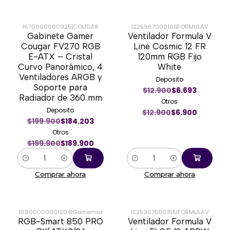
1670000000925
|
COUGAR
1225967000161
|
FORMULAV
Gabinete Gamer
Ventilador Formula V
-5%
-47%
Cougar FV270 RGB
Line Cosmic 12 FR
E-ATX – Cristal
120mm RGB Fijo
Curvo Panorámico, 4
White
Ventiladores ARGB y
Deposito
Soporte para
$12.900
$6.693
Radiador de 360 mm
Otros
Deposito
$12.900
$6.900
$199.900
$184.203
Otros
$199.900
$189.900
Cantidad
Cantidad
Comprar ahora
Comprar ahora
16800000001204
|
Gamemax
1225967000155
|
FORMULAV
RGB-Smart 850 PRO
Ventilador Formula V
-23%
-37%