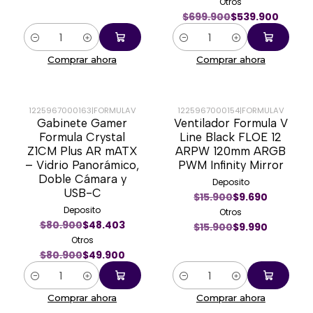
Otros
$699.900
$539.900
Cantidad
Cantidad
Comprar ahora
Comprar ahora
1225967000163
|
FORMULAV
1225967000154
|
FORMULAV
Gabinete Gamer
Ventilador Formula V
-38%
-37%
Formula Crystal
Line Black FLOE 12
Z1CM Plus AR mATX
ARPW 120mm ARGB
– Vidrio Panorámico,
PWM Infinity Mirror
Doble Cámara y
Deposito
USB-C
$15.900
$9.690
Deposito
Otros
$80.900
$48.403
$15.900
$9.990
Otros
$80.900
$49.900
Cantidad
Cantidad
Comprar ahora
Comprar ahora