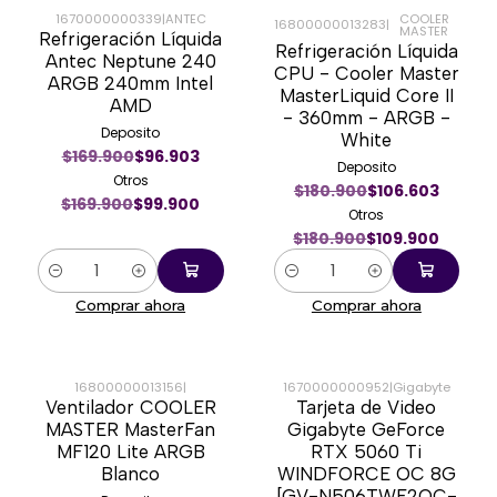
1670000000339
|
ANTEC
COOLER
16800000013283
|
MASTER
Refrigeración Líquida
-41%
-39%
Refrigeración Líquida
Antec Neptune 240
CPU - Cooler Master
ARGB 240mm Intel
MasterLiquid Core II
AMD
- 360mm - ARGB -
Deposito
White
$169.900
$96.903
Deposito
Otros
$180.900
$106.603
$169.900
$99.900
Otros
$180.900
$109.900
Cantidad
Cantidad
Comprar ahora
Comprar ahora
16800000013156
|
1670000000952
|
Gigabyte
Ventilador COOLER
Tarjeta de Video
-35%
-23%
MASTER MasterFan
Gigabyte GeForce
MF120 Lite ARGB
RTX 5060 Ti
Blanco
WINDFORCE OC 8G
[GV-N506TWF2OC-