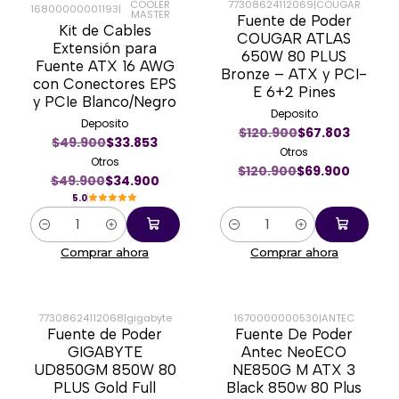
COOLER
77308624112069
|
COUGAR
16800000001193
|
MASTER
Fuente de Poder
-30%
-42%
Kit de Cables
COUGAR ATLAS
Extensión para
650W 80 PLUS
Fuente ATX 16 AWG
Bronze – ATX y PCI-
con Conectores EPS
E 6+2 Pines
y PCIe Blanco/Negro
Deposito
Deposito
$120.900
$67.803
$49.900
$33.853
Otros
Otros
$120.900
$69.900
$49.900
$34.900
5.0
Cantidad
Cantidad
Comprar ahora
Comprar ahora
77308624112068
|
gigabyte
1670000000530
|
ANTEC
Fuente de Poder
Fuente De Poder
-22%
-64%
GIGABYTE
Antec NeoECO
UD850GM 850W 80
NE850G M ATX 3
PLUS Gold Full
Black 850w 80 Plus