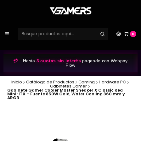
0
💳
Hasta
3 cuotas sin interés
pagando con Webpay
Flow
Inicio
Catálogo de Productos
Gaming
Hardware PC
Gabinetes Gamer
Gabinete Gamer Cooler Master Sneaker X Classic Red
Mini-ITX – Fuente 850W Gold, Water Cooling 360 mm y
ARGB