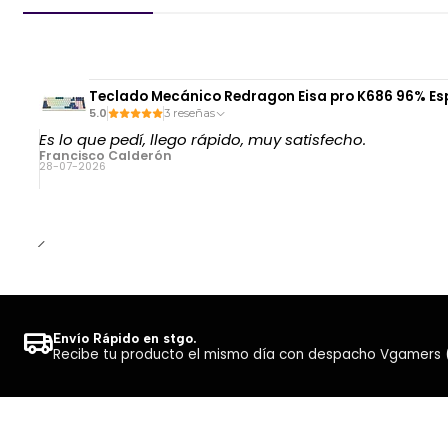
Teclado Mecánico Redragon Eisa pro K686 96% Esp
5.0
3 reseñas
Es lo que pedí, llego rápido, muy satisfecho.
Francisco Calderón
28-07-2026
Envío Rápido en stgo.
Recibe tu producto el mismo día con despacho Vgamers (Co