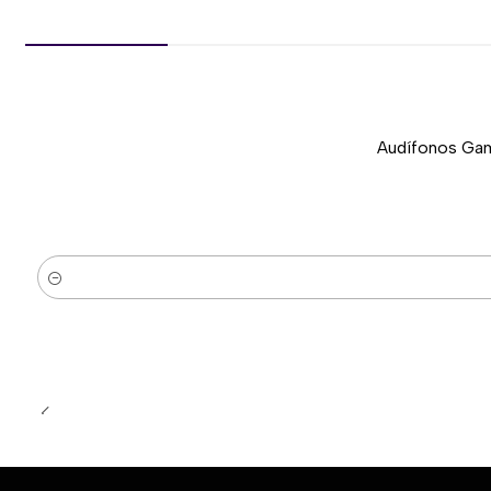
Audífonos Gam
-37%
Nuevo
Cantidad