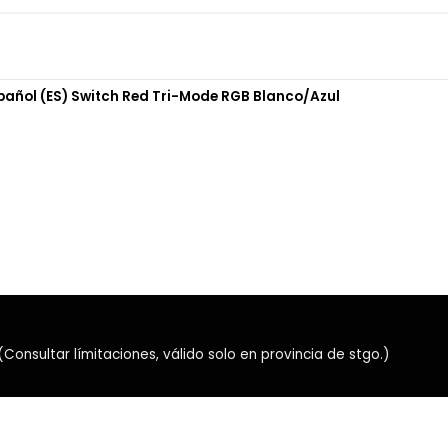
Equipado con switches
Redr
fuerza de actuación, ofrece 
competitivos y largas sesion
añol (ES) Switch Red Tri-Mode RGB Blanco/Azul
Además, su PCB
Ultra Hot
compatibles de
3 y 5 pines
,
⚡ Conectividad Tr
El Eisa K686 puede utilizarse
Wireless 2.4 GHz
Bluetooth 5.0
USB-C cableado
También incorpora un
selec
nsultar límitaciones, válido solo en provincia de stgo.)
rápidamente entre ambos s
🔋 Batería integr
Su batería recargable de
3.