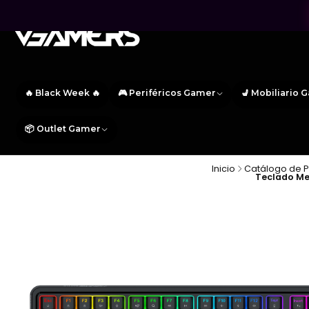
🔥 Black Week 🔥
🎮 Periféricos Gamer
💺 Mobiliario 
📦 Outlet Gamer
Inicio
Catálogo de 
Teclado Me