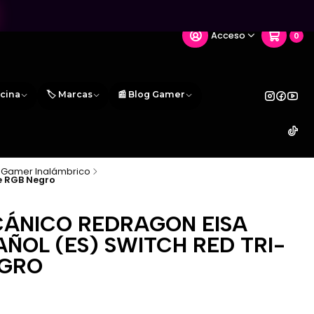
Acceso
0
icina
🏷️ Marcas
📰 Blog Gamer
 Gamer Inalámbrico
e RGB Negro
ÁNICO REDRAGON EISA
AÑOL (ES) SWITCH RED TRI-
EGRO