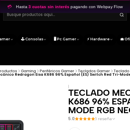
💳
Hasta
3 cuotas sin interés
pagando con Webpay Flow
Gamer
🕹️ Consolas
🖥️ Pc Gamer
⚡ Hardware
💼 Of
Productos
Gaming
Periféricos Gamer
Teclados Gamer
Teclado
cánico Redragon Eisa K686 96% Español (ES) Switch Red Tri-Mod
|
TECLADO MEC
K686 96% ESP
MODE RGB N
5.0
1 reseña