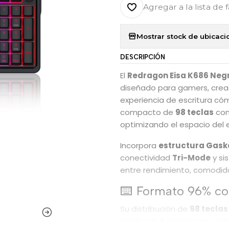
Agregar a la lista de 
Mostrar stock de ubicaci
DESCRIPCIÓN
El
Redragon Eisa K686 Neg
diseñado para gamers, crea
experiencia de escritura có
compacto de
98 teclas
con
optimizando el espacio del es
Incorpora
estructura Gask
conectividad
Tri-Mode
y s
entre rendimiento, comodida
⌨️ Formato 96% co
Su distribución de
98 teclas
y la fila de funciones en u