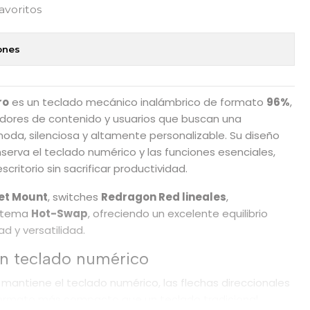
favoritos
ones
ro
es un teclado mecánico inalámbrico de formato
96%
,
dores de contenido y usuarios que buscan una
moda, silenciosa y altamente personalizable. Su diseño
serva el teclado numérico y las funciones esenciales,
critorio sin sacrificar productividad.
et Mount
, switches
Redragon Red lineales
,
istema
Hot-Swap
, ofreciendo un excelente equilibrio
d y versatilidad.
n teclado numérico
mantiene el teclado numérico, las flechas direccionales
n formato más compacto que un teclado tradicional.