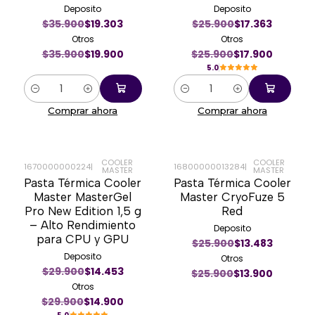
Deposito
Deposito
$35.900
$19.303
$25.900
$17.363
Otros
Otros
$35.900
$19.900
$25.900
$17.900
5.0
Cantidad
Cantidad
Comprar ahora
Comprar ahora
COOLER
COOLER
1670000000224
|
16800000013284
|
MASTER
MASTER
-50%
-46%
Pasta Térmica Cooler
Pasta Térmica Cooler
Master MasterGel
Master CryoFuze 5
Pro New Edition 1,5 g
Red
– Alto Rendimiento
Deposito
para CPU y GPU
$25.900
$13.483
Deposito
Otros
$29.900
$14.453
$25.900
$13.900
Otros
$29.900
$14.900