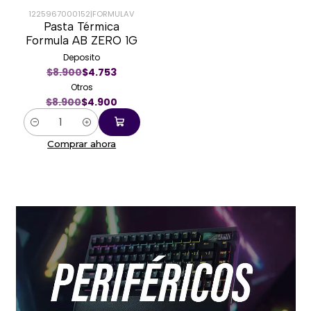
1225967000152
|
FORMULAV
Pasta Térmica
-45%
Formula AB ZERO 1G
Deposito
$8.900
$4.753
Otros
$8.900
$4.900
Cantidad
Comprar ahora