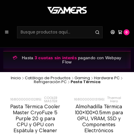
0
💳
Hasta
3 cuotas sin interés
pagando con Webpay
Flow
Inicio
Catálogo de Productos
Gaming
Hardware PC
Refrigeración PC
Pasta Térmica
COOLER
Thermal
16800000013285
|
16800000013196
|
MASTER
Hero
-45%
-31%
Pasta Térmica Cooler
Almohadilla Térmica
Master CryoFuze 5
100×100×0.5mm para
Purple 20 g para
GPU, VRAM, SSD y
CPU y GPU con
Componentes
Espátula y Cleaner
Electrónicos