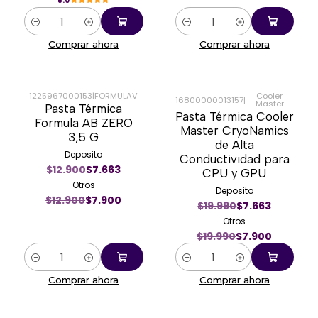
5.0
Cantidad
Cantidad
Comprar ahora
Comprar ahora
1225967000153
|
FORMULAV
Cooler
16800000013157
|
Master
Pasta Térmica
-39%
-60%
Pasta Térmica Cooler
Formula AB ZERO
Master CryoNamics
3,5 G
de Alta
Deposito
Conductividad para
$12.900
$7.663
CPU y GPU
Otros
Deposito
$12.900
$7.900
$19.990
$7.663
Otros
$19.990
$7.900
Cantidad
Cantidad
Comprar ahora
Comprar ahora