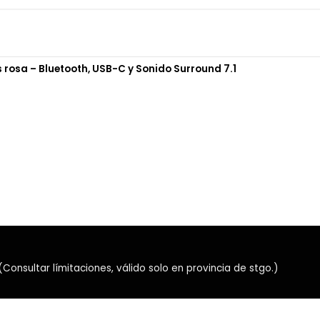
cada tecla.
⌨️ Formato compa
El AULA S98 utiliza una dis
rosa – Bluetooth, USB-C y Sonido Surround 7.1
las funciones de un teclado F
Incluye:
Fila completa de teclas 
Flechas direccionales d
Teclas principales de n
Teclado numérico integ
Funciones multimedia s
Accesos rápidos media
Este formato proporciona:
nsultar límitaciones, válido solo en provincia de stgo.)
Teclado numérico para h
Menor ocupación de esp
Escritorio más limpio y 