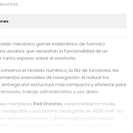
favoritos
ones
clado mecánico gamer inalámbrico de formato
a usuarios que necesitan la funcionalidad de un
tanto espacio sobre el escritorio.
conserva el teclado numérico, la fila de funciones, las
comandos esenciales de navegación. Al reducir los
, entrega una estructura más compacta y eficiente para
amación, trabajo administrativo y uso diario.
tches mecánicos
Red lineales
, conectividad tri-mode,
ot-swappable y una batería recargable de 4000 mAh. Su
una estética moderna y diferenciadora para setups
zados y estaciones de trabajo con iluminación RGB.