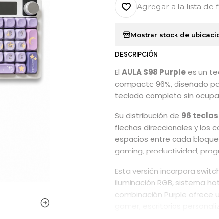
Agregar a la lista de 
Mostrar stock de ubicaci
DESCRIPCIÓN
El
AULA S98 Purple
es un te
compacto 96%, diseñado par
teclado completo sin ocupar 
Su distribución de
96 teclas
flechas direccionales y los 
espacios entre cada bloque
gaming, productividad, progr
Esta versión incorpora swi
iluminación RGB, sistema h
combinación Purple ofrece 
gamer, escritorios personali