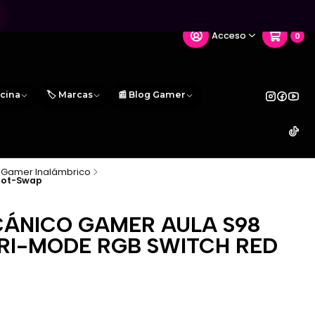
Acceso
0
icina
🏷️ Marcas
📰 Blog Gamer
 Gamer Inalámbrico
Hot-Swap
ÁNICO GAMER AULA S98
TRI-MODE RGB SWITCH RED