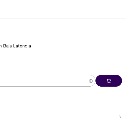
a gaming y trabajo.
de espacios reducidos.
a uso diario.
a para usuarios que necesitan un teclado numérico, pero
compacta que la de un teclado tradicional.
 Baja Latencia
Tri-Mode
 tres métodos de conexión:
a comunicación estable y permite utilizar el teclado
 está orientado a gaming y uso diario, entregando una
receptor USB incluido.