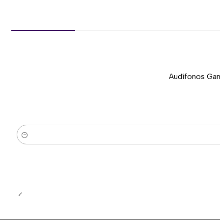
Audífonos Gam
-37%
Nuevo
Cantidad