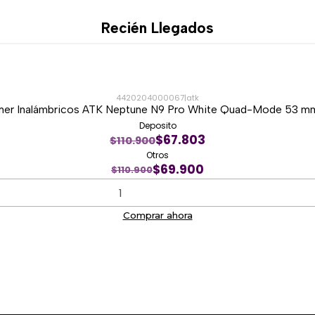
Buena funcionalidad par
Recién Llegados
Mejor aprovechamiento 
Distribución práctica par
Es una excelente alternativ
desean una estructura más 
4420204000067
|
atk
er Inalámbricos ATK Neptune N9 Pro White Quad-Mode 53 mm
📡 Conectividad 
Deposito
$67.803
$110.900
El AULA S98 permite utilizar
Otros
$69.900
$110.900
USB-C cableado.
Inalámbrico 2.4 GHz.
Bluetooth.
Comprar ahora
La conexión USB-C ofrece un
mientras se carga.
El modo inalámbrico 2.4 GHz
conexión rápida mediante el 