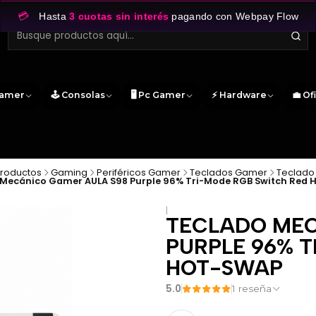
💳
Hasta
3 cuotas sin interés
pagando con Webpay Flow
Gamer
🕹️ Consolas
🖥️ Pc Gamer
⚡ Hardware
💼 Of
Productos
Gaming
Periféricos Gamer
Teclados Gamer
Teclado
 Mecánico Gamer AULA S98 Purple 96% Tri-Mode RGB Switch Red 
|
TECLADO MEC
PURPLE 96% 
HOT-SWAP
5.0
1 reseña