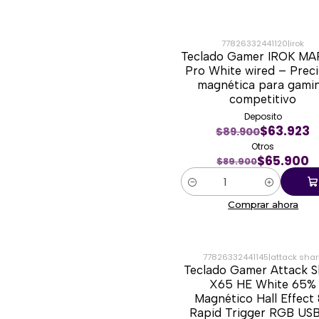
77826332441120
|
irok
Teclado Gamer IROK MA
-27%
Pro White wired – Preci
magnética para gami
competitivo
Deposito
$63.923
$89.900
Otros
$65.900
$89.900
Cantidad
Comprar ahora
77826332441145
|
attack shar
Teclado Gamer Attack S
-54%
X65 HE White 65%
Magnético Hall Effect
Rapid Trigger RGB US