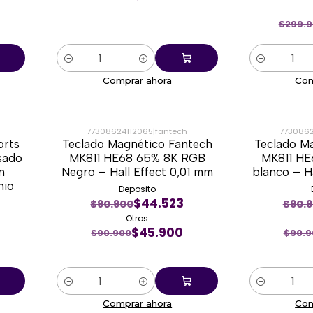
$299.
Cantidad
Cantidad
Comprar ahora
Com
77308624112065
|
fantech
7730862
orts
Teclado Magnético Fantech
Teclado M
-50%
-50%
sado
MK811 HE68 65% 8K RGB
MK811 H
n
Negro – Hall Effect 0,01 mm
blanco – Ha
nio
Deposito
$44.523
$90.900
$90.
Otros
$45.900
$90.900
$90.9
Cantidad
Cantidad
Comprar ahora
Com