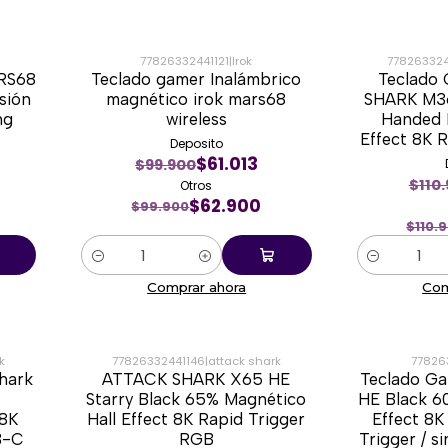
77826332441121
|
Irok
778263324
RS68
Teclado gamer Inalámbrico
Teclado
-37%
-70%
sión
magnético irok mars68
SHARK M3
ng
wireless
Handed 
Effect 8K 
Deposito
$61.013
$99.900
$110
Otros
$62.900
$99.900
$110.
Cantidad
Cantidad
Comprar ahora
Com
k
77826332441146
|
attack shark
77826
hark
ATTACK SHARK X65 HE
Teclado G
-54%
-67%
Starry Black 65% Magnético
HE Black 6
 8K
Hall Effect 8K Rapid Trigger
Effect 8K
B-C
RGB
Trigger / s