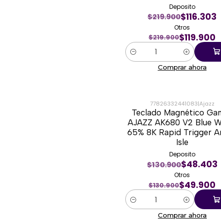
Deposito
$116.303
$219.900
Otros
$119.900
$219.900
Cantidad
Comprar ahora
77826332441083
|
Ajazz
Teclado Magnético Ga
-62%
AJAZZ AK680 V2 Blue W
65% 8K Rapid Trigger Ar
Isle
Deposito
$48.403
$130.900
Otros
$49.900
$130.900
Cantidad
Comprar ahora