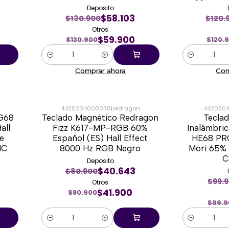
Deposito
$58.103
$130.900
$120.
Otros
$59.900
$130.900
$120.
Cantidad
Cantidad
Comprar ahora
Com
4420204000038
|
redragon
442020
G68
Teclado Magnético Redragon
Tecla
-48%
-35%
all
Fizz K617-MP-RGB 60%
Inalámbri
le
Español (ES) Hall Effect
HE68 PR
NC
8000 Hz RGB Negro
Mori 65% 
C
Deposito
$40.643
$80.900
$99.
Otros
$41.900
$80.900
$99.9
Cantidad
Cantidad