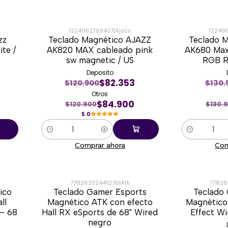
1224962199437
|
Ajazz
12249
zz
Teclado Magnético AJAZZ
Teclado 
-30%
-43%
te /
AK820 MAX cableado pink
AK680 Ma
sw magnetic / US
RGB R
Deposito
$82.353
$120.900
$130.
Otros
$84.900
$120.900
$130.
5.0
Cantidad
Cantidad
Comprar ahora
Com
77826332441076
|
Atk
77826
ico
Teclado Gamer Esports
Teclado
-45%
-41%
ll
Magnético ATK con efecto
Magnético 
– 68
Hall RX eSports de 68" Wired
Effect W
negro