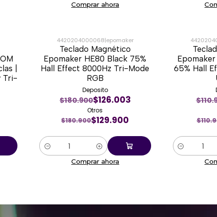
Comprar ahora
Com
4420204000068
|
epomaker
4420204
Teclado Magnético
Tecla
-28%
-32%
ATOM
Epomaker HE80 Black 75%
Epomaker 
las |
Hall Effect 8000Hz Tri-Mode
65% Hall E
Nuevo
Nuevo
 Tri-
RGB
Deposito
$126.003
$180.900
$110.
Otros
$129.900
$180.900
$110.
Cantidad
Cantidad
Comprar ahora
Com