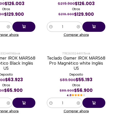
$126.003
$126.003
900
$219.900
Otros
Otros
$129.900
$129.900
900
$219.900
Cantidad
prar ahora
Comprar ahora
332441116
|
irok
77826332441117
|
irok
amer IROK MARS68
Teclado Gamer IROK MARS68
-37%
ico Black Inglés
Pro Magnético white Inglés
US
US
Deposito
Deposito
$63.923
$55.193
900
$89.900
Otros
Otros
$65.900
$56.900
00
$89.900
4.0
Cantidad
prar ahora
Comprar ahora