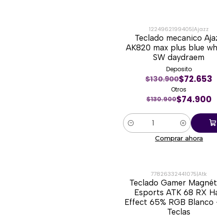
1224962199405
|
Ajazz
Teclado mecanico Aja
-43%
AK820 max plus blue whi
SW daydraem
Deposito
$72.653
$130.900
Otros
$74.900
$130.900
Cantidad
Comprar ahora
77826332441075
|
Atk
Teclado Gamer Magnét
-45%
Esports ATK 68 RX Ha
Effect 65% RGB Blanco 
Teclas