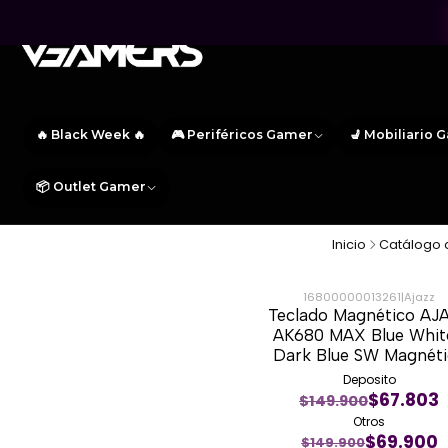
🔥 Black Week 🔥
🎮 Periféricos Gamer
💺 Mobiliario 
📦 Outlet Gamer
Inicio
Catálogo 
16800000013261
|
Ajazz
Teclado Magnético AJ
-53%
AK680 MAX Blue White
Dark Blue SW Magnét
Deposito
$67.803
$149.900
Otros
$69.900
$149.900