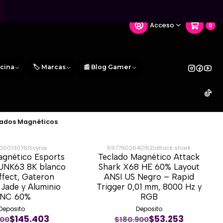
Acceso
0
icina
🏷️ Marcas
📰 Blog Gamer
ados Magnéticos
00013076
|
Scyrox
6977902640152
|
attack shark
agnético Esports
Teclado Magnético Attack
-70%
UNK63 8K blanco
Shark X68 HE 60% Layout
Effect, Gateron
ANSI US Negro – Rapid
Jade y Aluminio
Trigger 0,01 mm, 8000 Hz y
NC 60%
RGB
Deposito
Deposito
$145.403
$53.253
900
$180.900