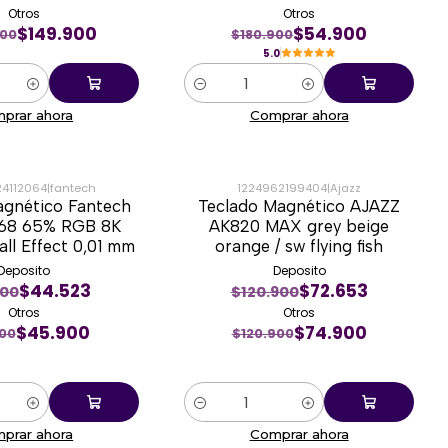
Otros
Otros
$149.900
$54.900
900
$180.900
5.0
Cantidad
prar ahora
Comprar ahora
4112064
|
fantech
1224962199404
|
Ajazz
agnético Fantech
Teclado Magnético AJAZZ
-38%
E68 65% RGB 8K
AK820 MAX grey beige
ll Effect 0,01 mm
orange / sw flying fish
Deposito
Deposito
$44.523
$72.653
900
$120.900
Otros
Otros
$45.900
$74.900
00
$120.900
Cantidad
prar ahora
Comprar ahora