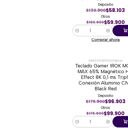
Deposito
$58.103
$130.900
Otros
$59.900
$130.900
Cantidad
Comprar ahora
4420204000034
|
irok
Teclado Gamer IROK M
-43%
MAX 65% Magnético H
Effect 8K 0,1 ms Trip
Conexión Aluminio C
Black Red
Deposito
$96.903
$175.900
Otros
$99.900
$175.900
Cantidad