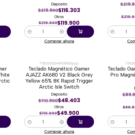
$219.
Deposito
$116.303
$219.900
Otros
$219.
$119.900
$219.900
Cantidad
Cantidad
Comprar ahora
Com
77826332441088
|
Ajazz
77826
mer
Teclado Magnético Gamer
Teclado G
-55%
-27%
hite
AJAZZ AK680 V2 Black Grey
Pro Magnét
ctic
Yellow 65% 8K Rapid Trigger
Arctic Isle Switch
$89.
Deposito
$48.403
$110.900
Otros
$89.9
$49.900
$110.900
Cantidad
Cantidad
Comprar ahora
Com