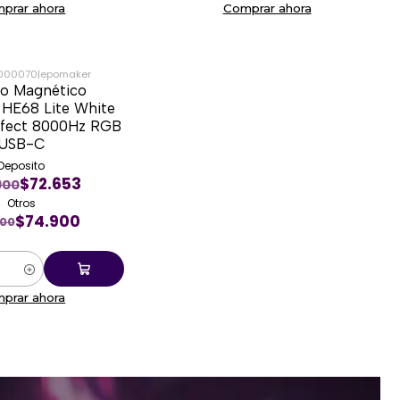
prar ahora
Comprar ahora
000070
|
epomaker
do Magnético
HE68 Lite White
ffect 8000Hz RGB
USB-C
Deposito
$72.653
900
Otros
$74.900
900
prar ahora