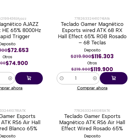
62199436
|
Ajazz
77826332441074
|
Atk
Magnético AJAZZ
Teclado Gamer Magnético
-45%
x HE 65% 8000Hz
Esports wired ATK 68 RX
apid Trigger
Hall Effect 65% RGB Rosado
– 68 Teclas
Deposito
$72.653
900
Deposito
$116.303
$219.900
Otros
$74.900
Otros
900
$119.900
$219.900
Cantidad
prar ahora
Comprar ahora
332441078
|
ATK
77826332441081
|
ATK
 Gamer Esports
Teclado Gamer Esports
-41%
ATK RS6 Air Hall
Magnético ATK RS6 Air Hall
ired Blanco 65%
Effect Wired Rosado 65%
Deposito
Deposito