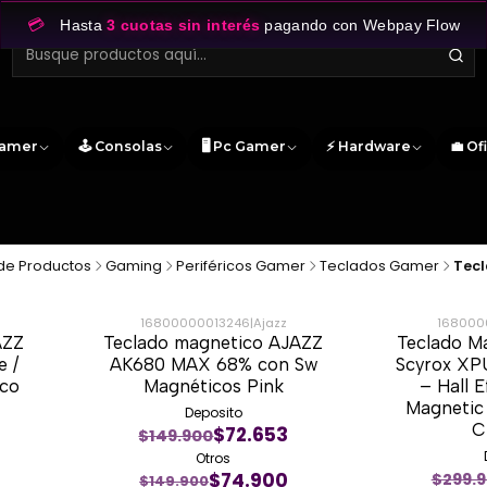
💳
Hasta
3 cuotas sin interés
pagando con Webpay Flow
Gamer
🕹️ Consolas
🖥️ Pc Gamer
⚡ Hardware
💼 Of
de Productos
Gaming
Periféricos Gamer
Teclados Gamer
Tecl
16800000013246
|
Ajazz
168000
AZZ
Teclado magnetico AJAZZ
Teclado M
-50%
-50%
 /
AK680 MAX 68% con Sw
Scyrox XP
ico
Magnéticos Pink
– Hall 
Magnetic 
Deposito
C
$72.653
$149.900
Otros
$74.900
$299.
$149.900