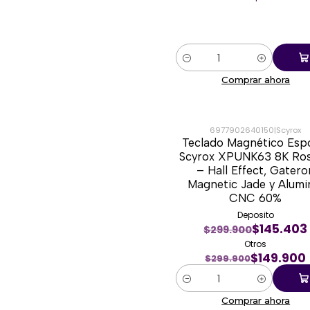
Cantidad
Comprar ahora
6977902640150
|
Scyrox
Teclado Magnético Esp
-50%
Scyrox XPUNK63 8K Ro
– Hall Effect, Gatero
Magnetic Jade y Alumi
CNC 60%
Deposito
$145.403
$299.900
Otros
$149.900
$299.900
Cantidad
Comprar ahora