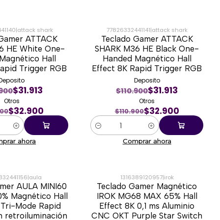
41140
|
attack shark
77826332441141
|
attack shark
 Gamer ATTACK
Teclado Gamer ATTACK
-70%
6 HE White One-
SHARK M36 HE Black One-
Magnético Hall
Handed Magnético Hall
Rapid Trigger RGB
Effect 8K Rapid Trigger RGB
Deposito
Deposito
$31.913
$31.913
.900
$110.900
Otros
Otros
$32.900
$32.900
900
$110.900
Cantidad
prar ahora
Comprar ahora
332441156
|
aula
1316389120957
|
irok
amer AULA MINI60
Teclado Gamer Magnético
-39%
0% Magnético Hall
IROK MG68 MAX 65% Hall
 Tri-Mode Rapid
Effect 8K 0,1 ms Aluminio
in retroiluminación
CNC OKT Purple Star Switch