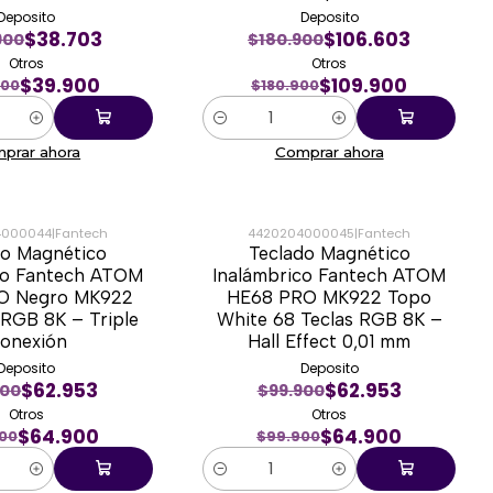
Deposito
Deposito
$38.703
$106.603
900
$180.900
Otros
Otros
$39.900
$109.900
900
$180.900
Cantidad
prar ahora
Comprar ahora
4000044
|
Fantech
4420204000045
|
Fantech
do Magnético
Teclado Magnético
-35%
co Fantech ATOM
Inalámbrico Fantech ATOM
O Negro MK922
HE68 PRO MK922 Topo
RGB 8K – Triple
White 68 Teclas RGB 8K –
onexión
Hall Effect 0,01 mm
Deposito
Deposito
$62.953
$62.953
900
$99.900
Otros
Otros
$64.900
$64.900
00
$99.900
Cantidad