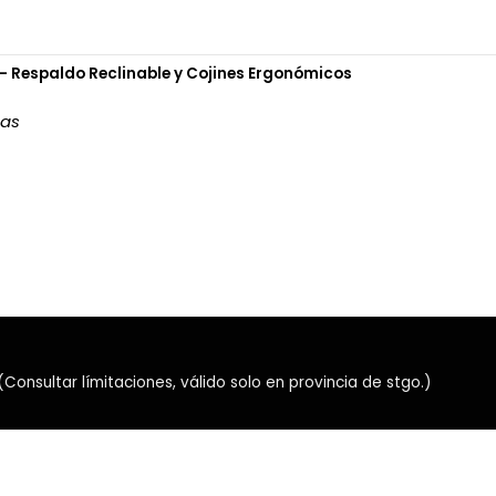
Mayor precisión en movi
Mejor control durante el
Activación sensible par
– Respaldo Reclinable y Cojines Ergonómicos
Mayor recorrido en tecl
Configuración personali
ias
🚀 Polling rate d
El ATK RS7 V2 alcanza una 
computador hasta 8000 vec
Esta frecuencia reduce el inte
proporcionando una respues
competitivas.
🎯 Escaneo de ha
nsultar límitaciones, válido solo en provincia de stgo.)
El teclado incorpora dos fr
32.000 Hz
en modo N-K
Hasta
256.000 Hz
en mo