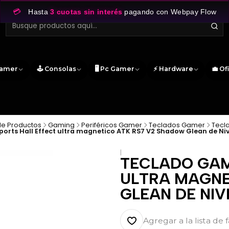
💳
Hasta
3 cuotas sin interés
pagando con Webpay Flow
Gamer
🕹️ Consolas
🖥️ Pc Gamer
⚡ Hardware
💼 Of
de Productos
Gaming
Periféricos Gamer
Teclados Gamer
Tecl
orts Hall Effect ultra magnetico ATK RS7 V2 Shadow Glean de Niv
|
TECLADO GAM
ULTRA MAGNE
GLEAN DE NIV
Agregar a la lista de 