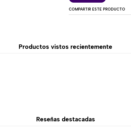
cada switch magnético duran
COMPARTIR ESTE PRODUCTO
A diferencia de los switche
de un único punto físico de 
distancia de activación y rei
juego de cada usuario.
El resultado es una respues
Productos vistos recientemente
FPS, shooters tácticos, jueg
🧲 Rapid Trigger c
Su sistema Rapid Trigger per
rango de
0,001 a 3,3 mm
, c
Esta tecnología permite que
movimiento, sin depender de
Entre sus principales ventaj
Reseñas destacadas
Cambios de dirección m