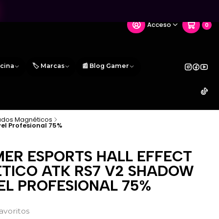
Acceso
0
icina
🏷️ Marcas
📰 Blog Gamer
ados Magnéticos
el Profesional 75%
ER ESPORTS HALL EFFECT
TICO ATK RS7 V2 SHADOW
EL PROFESIONAL 75%
favoritos