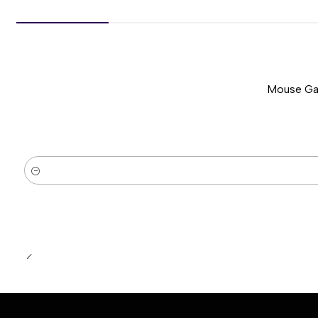
Mouse Gam
-51%
Nuevo
Cantidad