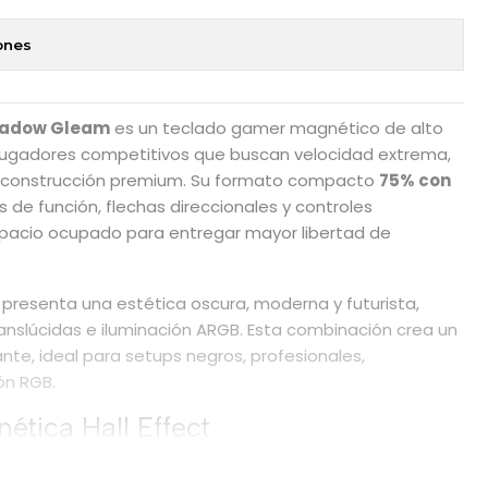
ones
Shadow Gleam
es un teclado gamer magnético de alto
jugadores competitivos que buscan velocidad extrema,
na construcción premium. Su formato compacto
75% con
 de función, flechas direccionales y controles
spacio ocupado para entregar mayor libertad de
presenta una estética oscura, moderna y futurista,
slúcidas e iluminación ARGB. Esta combinación crea un
ante, ideal para setups negros, profesionales,
ón RGB.
ética Hall Effect
all Effect para detectar de manera precisa la posición de