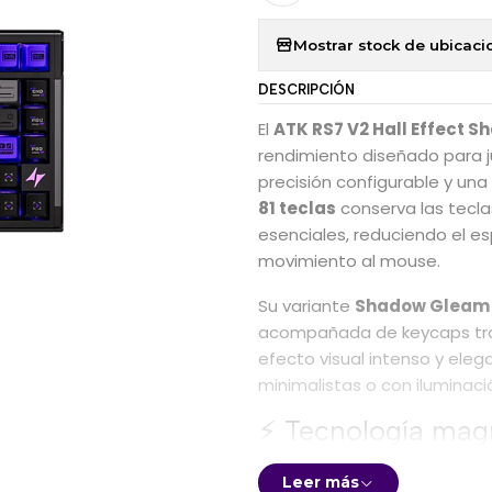
Mostrar stock de ubicaci
DESCRIPCIÓN
El
ATK RS7 V2 Hall Effect 
rendimiento diseñado para 
precisión configurable y u
81 teclas
conserva las teclas
esenciales, reduciendo el e
movimiento al mouse.
Su variante
Shadow Gleam
acompañada de keycaps tran
efecto visual intenso y eleg
minimalistas o con iluminaci
⚡ Tecnología magn
El RS7 V2 utiliza sensores H
Leer más