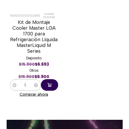
cooler
16800000013286
|
master
-57%
Kit de Montaje
Cooler Master LGA
1700 para
Refrigeración Líquida
MasterLiquid M
Series
Deposito
$15.900
$6.693
Otros
$15.900
$6.900
Cantidad
Comprar ahora