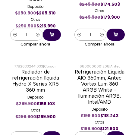
$249.900
$174.503
Deposito
Otros
$290.900
$209.510
$249.900
$179.900
Otros
$290.900
$215.990
Cantidad
Cantidad
Comprar ahora
Comprar ahora
77826332441033
|
Corsair
16800000001208
|
Antec
Radiador de
Refrigeración Líquida
-47%
-39%
refrigeración líquida
AIO 360mm, Antec
Hydro X Series XR5
Vortex Lum 360
360 mm
ARGB White -
Iluminación ARGB,
Deposito
Intel/AMD
$299.900
$155.103
Deposito
Otros
$199.900
$118.243
$299.900
$159.900
Otros
$199.900
$121.900