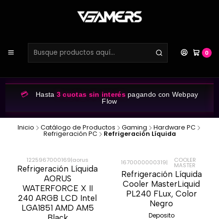
0
💳
Hasta
3 cuotas sin interés
pagando con Webpay
Flow
Inicio
Catálogo de Productos
Gaming
Hardware PC
Refrigeración PC
Refrigeración Líquida
1225967000169
|
aorus
COOLER
1670000000319
|
MASTER
Refrigeración Líquida
-26%
-28%
Refrigeración Líquida
AORUS
Cooler MasterLiquid
WATERFORCE X II
PL240 FLux, Color
240 ARGB LCD Intel
Negro
LGA1851 AMD AM5
Deposito
Black