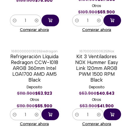
$159.900
$76.900
Otros
$109.900
$69.900
Cantidad
Cantidad
Comprar ahora
Comprar ahora
16800000013026
|
redragon
1670000000625
|
Nox
Refrigeración Líquida
Kit 3 Ventiladores
-41%
-34%
Redragon CCW-1018
NOX Hummer Easy
ARGB 360mm Intel
Link 120mm ARGB
LGA1700 AMD AM5
PWM 1500 RPM
Black
Black
Deposito
Deposito
$110.900
$63.923
$63.900
$40.643
Otros
Otros
$110.900
$65.900
$63.900
$41.900
Cantidad
Cantidad
Comprar ahora
Comprar ahora