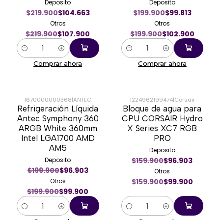
Deposito
Deposito
$219.900
$104.663
$199.900
$99.813
Otros
Otros
$219.900
$107.900
$199.900
$102.900
Cantidad
Cantidad
Comprar ahora
Comprar ahora
1670000000368
|
ANTEC
1224962199474
|
Corsair
Refrigeración Líquida
Bloque de agua para
-50%
-38%
Antec Symphony 360
CPU CORSAIR Hydro
ARGB White 360mm
X Series XC7 RGB
Intel LGA1700 AMD
PRO
AM5
Deposito
Deposito
$159.900
$96.903
$199.900
$96.903
Otros
Otros
$159.900
$99.900
$199.900
$99.900
Cantidad
Cantidad