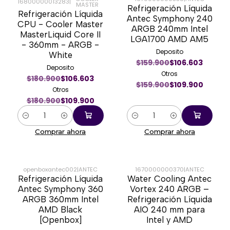
16800000013283
|
MASTER
Refrigeración Líquida
-39%
-31%
Refrigeración Líquida
Antec Symphony 240
CPU - Cooler Master
ARGB 240mm Intel
MasterLiquid Core II
LGA1700 AMD AM5
- 360mm - ARGB -
Deposito
White
$159.900
$106.603
Deposito
Otros
$180.900
$106.603
$159.900
$109.900
Otros
$180.900
$109.900
Cantidad
Cantidad
Comprar ahora
Comprar ahora
openboxantec002
|
ANTEC
1670000000370
|
ANTEC
Refrigeración Líquida
Water Cooling Antec
-51%
-49%
Antec Symphony 360
Vortex 240 ARGB –
ARGB 360mm Intel
Refrigeración Líquida
AMD Black
AIO 240 mm para
[Openbox]
Intel y AMD