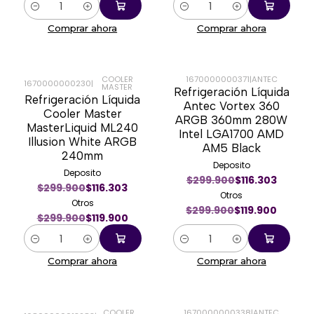
Cantidad
Cantidad
Comprar ahora
Comprar ahora
COOLER
1670000000371
|
ANTEC
1670000000230
|
MASTER
Refrigeración Líquida
-60%
-60%
Refrigeración Líquida
Antec Vortex 360
Cooler Master
ARGB 360mm 280W
MasterLiquid ML240
Intel LGA1700 AMD
Illusion White ARGB
AM5 Black
240mm
Deposito
Deposito
$299.900
$116.303
$299.900
$116.303
Otros
Otros
$299.900
$119.900
$299.900
$119.900
Cantidad
Cantidad
Comprar ahora
Comprar ahora
COOLER
1670000000338
|
ANTEC