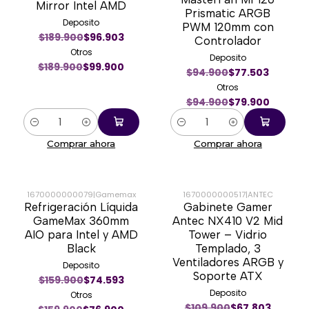
Mirror Intel AMD
Prismatic ARGB
Deposito
PWM 120mm con
$189.900
$96.903
Controlador
Otros
Deposito
$189.900
$99.900
$94.900
$77.503
Otros
$94.900
$79.900
Cantidad
Cantidad
Comprar ahora
Comprar ahora
1670000000079
|
Gamemax
1670000000517
|
ANTEC
Refrigeración Líquida
Gabinete Gamer
-52%
-36%
GameMax 360mm
Antec NX410 V2 Mid
AIO para Intel y AMD
Tower – Vidrio
Black
Templado, 3
Ventiladores ARGB y
Deposito
Soporte ATX
$159.900
$74.593
Deposito
Otros
$109.900
$67.803