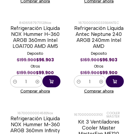
Comprar ahora
Comprar ahora
8436587971112
|
Nox
1670000000339
|
ANTEC
Refrigeración Líquida
Refrigeración Líquida
-50%
-41%
NOX Hummer H-360
Antec Neptune 240
ARGB 360mm Intel
ARGB 240mm Intel
LGA1700 AMD AM5
AMD
Deposito
Deposito
$199.900
$96.903
$169.900
$96.903
Otros
Otros
$199.900
$99.900
$169.900
$99.900
Cantidad
Cantidad
Comprar ahora
Comprar ahora
1670000000458
|
Nox
COOLER
1670000000310
|
MASTER
Refrigeración Líquida
-47%
-16%
Kit 3 Ventiladores
NOX Hummer M-360
Cooler Master
ARGB 360mm Infinity
MasterFan MF120