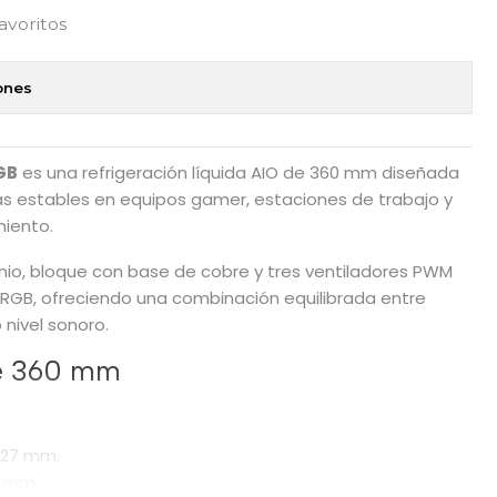
favoritos
ones
GB
es una refrigeración líquida AIO de 360 mm diseñada
 estables en equipos gamer, estaciones de trabajo y
miento.
inio, bloque con base de cobre y tres ventiladores PWM
RGB, ofreciendo una combinación equilibrada entre
 nivel sonoro.
de 360 mm
 27 mm.
0 mm.