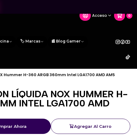
Acceso
0
icina
🏷️ Marcas
📰 Blog Gamer
NOX Hummer H-360 ARGB 360mm Intel LGA1700 AMD AM5
ÓN LÍQUIDA NOX HUMMER H-
0MM INTEL LGA1700 AMD
mprar Ahora
Agregar Al Carro