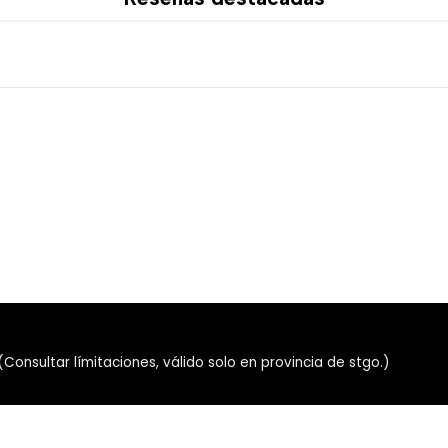
⚙️ Bomba de alto 
La bomba utiliza rodamient
RPM ±10 %
, proporcionando 
🔧 Compatibilidad
Intel:
LGA2066, LGA2011, LGA17
AMD:
AM5 y AM4.
⭐ Características
Refrigeración líquida A
Tres ventiladores ARGB
Control PWM.
nsultar límitaciones, válido solo en provincia de stgo.)
Radiador de aluminio.
Bloque con base de cob
Bomba con rodamiento 
Velocidad máxima de 15