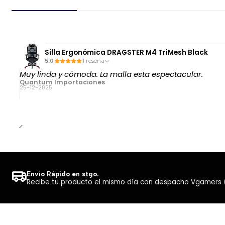
Silla Ergonómica DRAGSTER M4 TriMesh Black
5.0
1 reseña
Muy linda y cómoda. La malla esta espectacular.
Quantum Importaciones
25-12-2025
Envío Rápido en stgo.
Recibe tu producto el mismo día con despacho Vgamers (Co