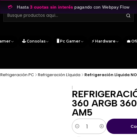
💳
Hasta
3 cuotas sin interés
pagando con Webpay Flow
Gamer
🕹️ Consolas
🖥️ Pc Gamer
⚡ Hardware
💼 Of
Refrigeración PC
Refrigeración Líquida
Refrigeración Líquida 
|
REFRIGERACI
360 ARGB 36
AM5
Co
Cantidad