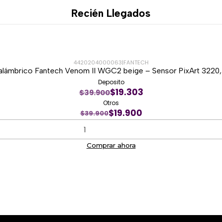
Flujo de aire de 62 CFM.
Recién Llegados
Ruido máximo de 26,4 d
Tubos reforzados de 4
Compatible con Intel L
Referencia: NXHUMMERH
4420204000063
|
FANTECH
lámbrico Fantech Venom II WGC2 beige – Sensor PixArt 3220
Deposito
$19.303
$39.900
Otros
$19.900
$39.900
Comprar ahora