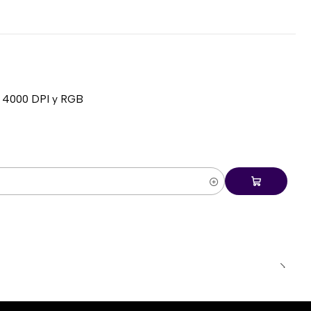
BA.
00 mm.
GA1700 y AMD AM5.
360ARGB.
, 4000 DPI y RGB