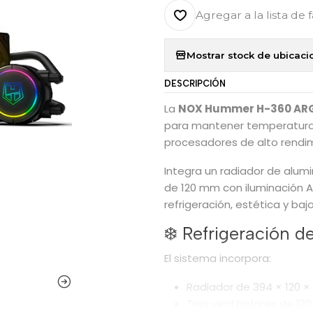
Agregar a la lista de 
Mostrar stock de ubicaci
DESCRIPCIÓN
La
NOX Hummer H-360 AR
para mantener temperaturas
procesadores de alto rendi
Integra un radiador de alum
de 120 mm con iluminación A
refrigeración, estética y bajo
❄️ Refrigeración 
El sistema incorpora:
Radiador de 394 × 120 ×
Tres ventiladores de 12