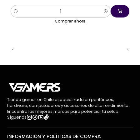
Especificaciones técnicas
Cantidad
Marca:
Redragon
Comprar ahora
Modelo:
Fizz K617 RGB
EAN:
6950376706799
Tipo:
Mecánico
Formato:
60%
Cantidad de teclas:
61
Distribución:
Inglés (US)
Switches:
Red lineales
Hot-Swap:
Sí
Iluminación:
RGB
Conectividad:
USB-C a USB-A
Tienda gamer en Chile especializada en periféricos,
Cable:
Desmontable
hardware, computadores y accesorios de alto rendimiento.
Color:
Blanco/Gris
Encuentra las mejores marcas para potenciar tu setup.
Síguenos
Compatibilidad:
Windows
INFORMACIÓN Y POLÍTICAS DE COMPRA