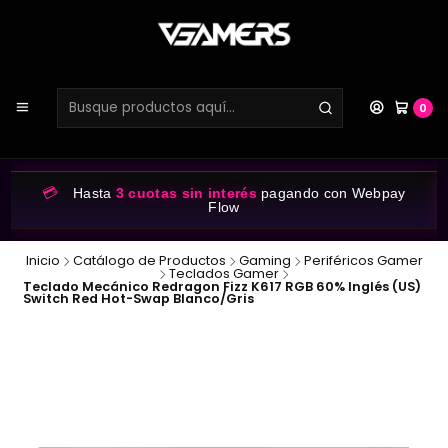
0
💳
Hasta
3 cuotas sin interés
pagando con Webpay
Flow
Inicio
Catálogo de Productos
Gaming
Periféricos Gamer
Teclados Gamer
Teclado Mecánico Redragon Fizz K617 RGB 60% Inglés (US)
Switch Red Hot-Swap Blanco/Gris