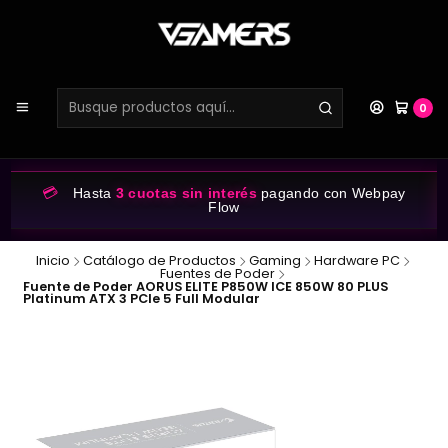
0
💳
Hasta
3 cuotas sin interés
pagando con Webpay
Flow
Inicio
Catálogo de Productos
Gaming
Hardware PC
Fuentes de Poder
Fuente de Poder AORUS ELITE P850W ICE 850W 80 PLUS
Platinum ATX 3 PCIe 5 Full Modular