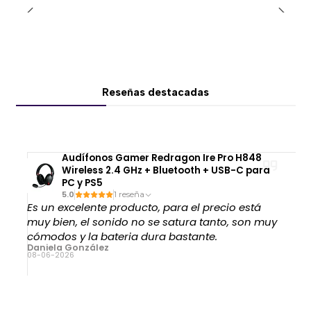
integrado, evitando modificaciones manuales en la
estructura.
🎛️ Dos memorias programables
El sistema de control incluye
dos posiciones de
Reseñas destacadas
memoria
, permitiendo guardar alturas
personalizadas.
Esta función facilita cambiar rápidamente entre
Audífonos Gamer Redragon Ire Pro H848
configuraciones frecuentes, por ejemplo:
Wireless 2.4 GHz + Bluetooth + USB-C para
PC y PS5
Posición para trabajar o jugar sentado.
5.0
1 reseña
Posición para utilizar el escritorio de pie.
Es un excelente producto, para el precio está
muy bien, el sonido no se satura tanto, son muy
Las memorias resultan especialmente útiles cuando
cómodos y la bateria dura bastante.
Daniela González
el escritorio es utilizado varias veces al día o por más
08-06-2026
de una persona.
🖥️ Superficie de 140 × 60 cm