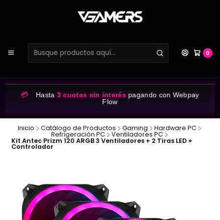
0
💳
Hasta
3 cuotas sin interés
pagando con Webpay
Flow
Inicio
Catálogo de Productos
Gaming
Hardware PC
Refrigeración PC
Ventiladores PC
Kit Antec Prizm 120 ARGB 3 Ventiladores + 2 Tiras LED +
Controlador