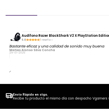
Audífono Razer BlackShark V2 X PlayStation Editio
5.0
1 reseña
Bastante eficaz y una calidad de sonido muy buena
Matias Alonso Silva Concha
29-01-2025
Envío Rápido en stgo.
Recibe tu producto el mismo día con despacho Vgamers (Co