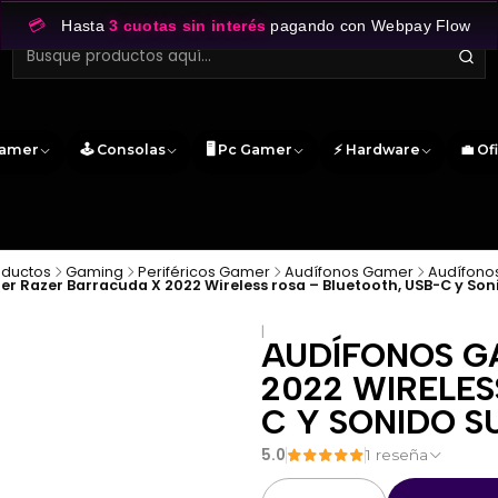
💳
Hasta
3 cuotas sin interés
pagando con Webpay Flow
Gamer
🕹️ Consolas
🖥️ Pc Gamer
⚡ Hardware
💼 Of
oductos
Gaming
Periféricos Gamer
Audífonos Gamer
Audífono
 Razer Barracuda X 2022 Wireless rosa – Bluetooth, USB-C y Son
|
AUDÍFONOS G
2022 WIRELES
C Y SONIDO S
5.0
1 reseña