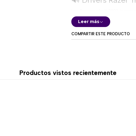
Los Barracuda X 2022 incorp
desarrollados para reproduci
Leer más
Esta configuración permite d
COMPARTIR ESTE PRODUCTO
Graves definidos.
Voces claras.
Agudos detallados.
Buena separación de ef
Audio equilibrado para 
Productos vistos recientemente
🎮 Sonido surroun
En computadores compatibles
proporcionando una experie
espacial.
Esta función puede resultar
identificar la dirección de p