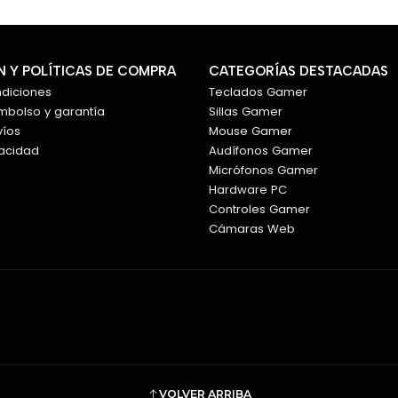
Clases virtuales.
Chat de voz.
Streaming casual.
 Y POLÍTICAS DE COMPRA
CATEGORÍAS DESTACADAS
👂 Diseño ligero 
ndiciones
Teclados Gamer
embolso y garantía
Sillas Gamer
Con un peso aproximado de 
víos
Mouse Gamer
estructura ligera que ayuda 
vacidad
Audífonos Gamer
Micrófonos Gamer
Su formato over-ear cubre c
Hardware PC
acolchadas y la diadema aju
Controles Gamer
Cámaras Web
💻 Compatibilidad
Los Barracuda X 2022 pueden 
múltiples modos de conexió
Son compatibles con:
PC con Windows.
PlayStation 4.
VOLVER ARRIBA