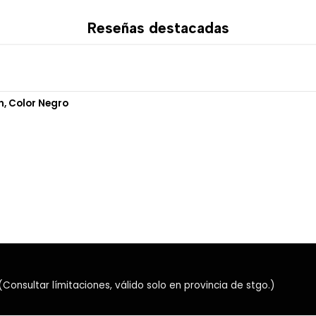
La disponibilidad del sonido
Reseñas destacadas
software y modo de conexión
📡 Conexión inalá
El receptor USB-C permite u
de 2.4 GHz orientada a gami
n, Color Negro
Este modo ofrece una respu
sincronizados el sonido y la 
transmisiones.
📱 Bluetooth para 
La conectividad Bluetooth p
tablets, notebooks y otros d
Es una alternativa práctica 
reuniones o consumir conteni
nsultar límitaciones, válido solo en provincia de stgo.)
🔌 Conexión medi