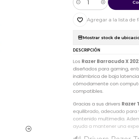
Co
Cantidad
Agregar a la lista de 
Mostrar stock de ubicaci
DESCRIPCIÓN
Los
Razer Barracuda X 202
diseñados para gaming, entr
inalámbrica de baja latencia
cómodamente con computado
compatibles.
Gracias a sus drivers
Razer 
equilibrado, adecuado para 
contenido multimedia. Ade
ayuda a mantener una expe
🔊 Drivers Razer 