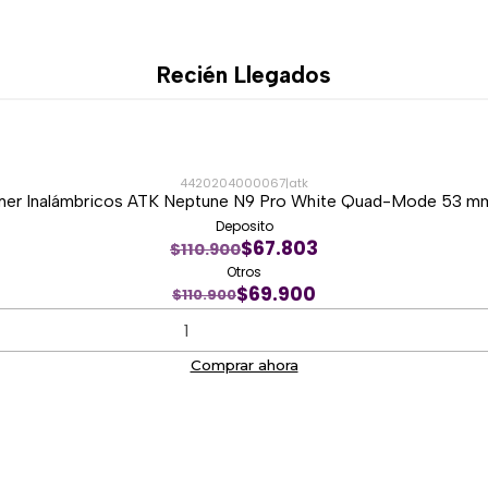
Los audífonos también puede
mm, ampliando su compatibi
Recién Llegados
dispositivos de audio.
Esta modalidad permite segu
de la batería o de una conex
4420204000067
|
atk
🎙️ Micrófono Hyp
er Inalámbricos ATK Neptune N9 Pro White Quad-Mode 53 mm
Deposito
El micrófono Razer HyperCle
$67.803
$110.900
claridad y reducir parte del
Otros
$69.900
$110.900
Su formato desmontable perm
únicamente para escuchar m
Comprar ahora
Es adecuado para:
Juegos online.
Videollamadas.
Reuniones.