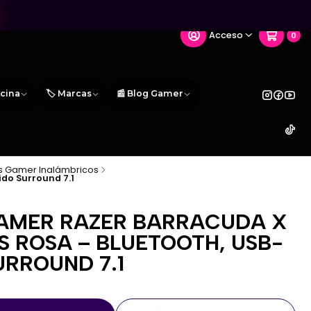
Acceso
0
icina
🏷️ Marcas
📰 Blog Gamer
s Gamer Inalámbricos
ido Surround 7.1
AMER RAZER BARRACUDA X
S ROSA – BLUETOOTH, USB-
URROUND 7.1