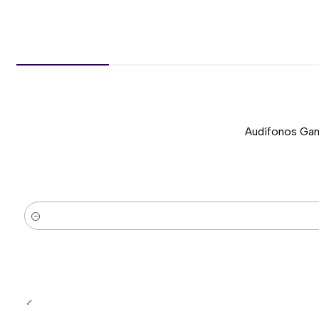
Audífonos Gam
-37%
Nuevo
Cantidad