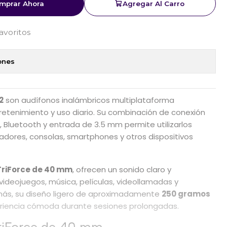
mprar Ahora
Agregar Al Carro
favoritos
ones
2
son audífonos inalámbricos multiplataforma
etenimiento y uso diario. Su combinación de conexión
, Bluetooth y entrada de 3.5 mm permite utilizarlos
res, consolas, smartphones y otros dispositivos
TriForce de 40 mm
, ofrecen un sonido claro y
videojuegos, música, películas, videollamadas y
más, su diseño ligero de aproximadamente
250 gramos
riencia cómoda durante sesiones prolongadas.
TriForce de 40 mm