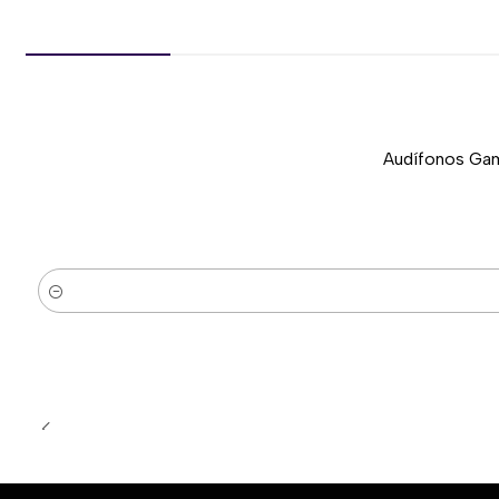
Audífonos Gam
-37%
Nuevo
Cantidad