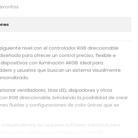
favoritos
ones
 siguiente nivel con el controlador RGB direccionable
diseñada para ofrecer un control preciso, flexible e
dispositivos con iluminación ARGB. Ideal para
dders y usuarios que buscan un sistema visualmente
rsonalizado.
ionar ventiladores, tiras LED, disipadores y otros
 RGB direccionable, brindando la posibilidad de crear
nes fluidas y configuraciones de color únicas que se
 independiente, no requiere software adicional para
instalación rápida, una configuración sencilla y