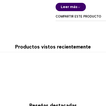
compatibilidad con una amp
Leer más
Características de
COMPARTIR ESTE PRODUCTO
Control completo de i
direccionables de forma 
Personalización avan
según tus preferencias.
Sincronización entre
Productos vistos recientemente
ventiladores, tiras LED y
Funcionamiento indep
inmediato y sin configu
Diseño compacto:
Se i
espacio innecesario.
Instalación rápida y se
para upgrades.
Beneficios clave
Mejora la estética de t
Reseñas destacadas
Permite crear ambientes