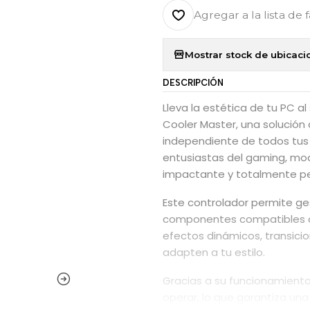
Agregar a la lista de 
Mostrar stock de ubicaci
DESCRIPCIÓN
Lleva la estética de tu PC al
Cooler Master, una solución 
independiente de todos tus 
entusiastas del gaming, mo
impactante y totalmente pe
Este controlador permite gest
componentes compatibles con
efectos dinámicos, transicio
adapten a tu estilo.
Gracias a su funcionamiento
operar, lo que garantiza una 