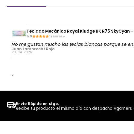
Teclado Mecánico Royal Kludge RK R75 SkyCyan – S
5.0
1 reseña
No me gustan mucho las teclas blancas porque se ensuc
Juan Lambrecht Rojo
20-04-2026
Envío Rápido en stgo.
Recibe tu producto el mismo día con despacho Vgamers (Co