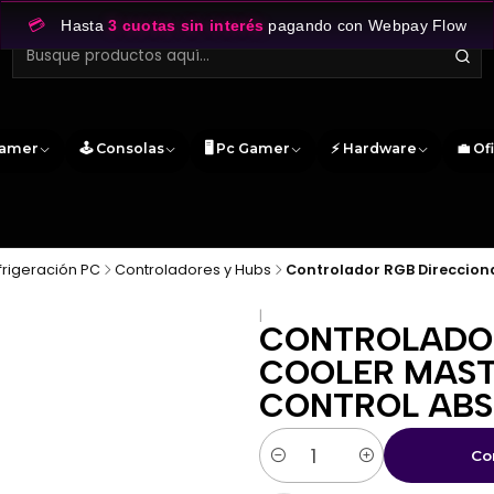
💳
Hasta
3 cuotas sin interés
pagando con Webpay Flow
Gamer
🕹️ Consolas
🖥️ Pc Gamer
⚡ Hardware
💼 Of
frigeración PC
Controladores y Hubs
Controlador RGB Direcciona
|
CONTROLADOR
COOLER MASTE
CONTROL AB
Co
Cantidad