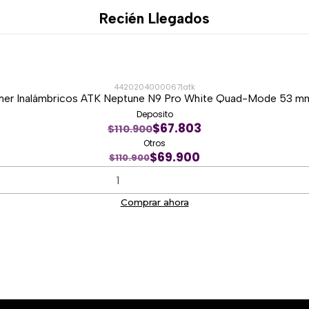
Recién Llegados
4420204000067
|
atk
er Inalámbricos ATK Neptune N9 Pro White Quad-Mode 53 mm
Deposito
$67.803
$110.900
Otros
$69.900
$110.900
Comprar ahora