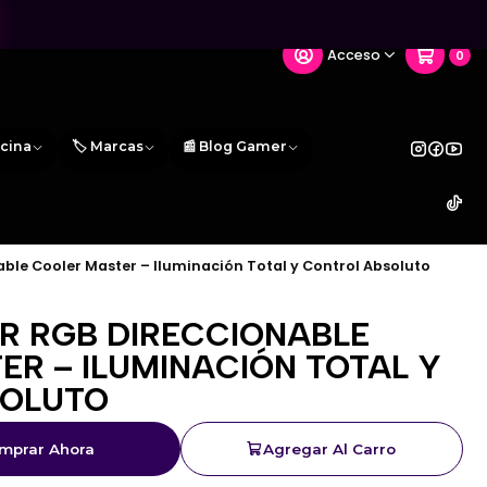
Acceso
0
icina
🏷️ Marcas
📰 Blog Gamer
ble Cooler Master – Iluminación Total y Control Absoluto
 RGB DIRECCIONABLE
R – ILUMINACIÓN TOTAL Y
SOLUTO
mprar Ahora
Agregar Al Carro