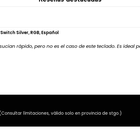
Compatible con una amp
Solución confiable de u
El controlador RGB direccio
witch Silver, RGB, Español
buscan transformar su PC e
rendimiento, personalización 
ian rápido, pero no es el caso de este teclado. Es ideal pa
nsultar límitaciones, válido solo en provincia de stgo.)