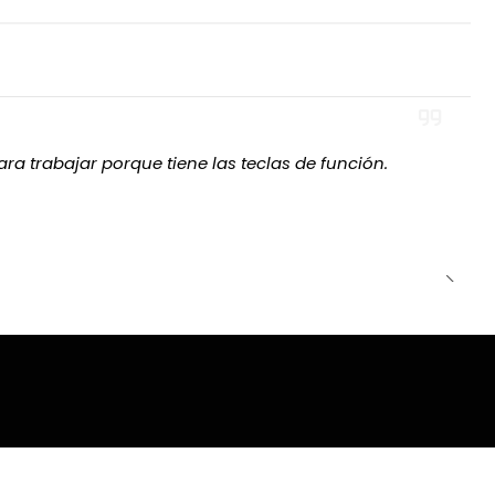
lia gama de dispositivos RGB direccionables.
na marca líder como Cooler Master.
nable Cooler Master es la opción perfecta para quienes
n una verdadera experiencia visual, combinando
y estilo en un solo dispositivo.
ra trabajar porque tiene las teclas de función.