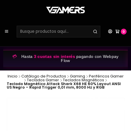
0
💳
Hasta
3 cuotas sin interés
pagando con Webpay
Flow
Inicio
Catálogo de Productos
Gaming
Periféricos Gamer
Teclados Gamer
Teclados Magnéticos
Teclado Magnético Attack Shark X68 HE 60% Layout ANSI
US Negro – Rapid Trigger 0,01 mm, 8000 Hz y RGB