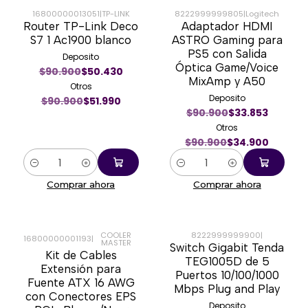
16800000013051
|
TP-LINK
8222999999805
|
Logitech
Router TP-Link Deco
Adaptador HDMI
-43%
-62%
S7 1 Ac1900 blanco
ASTRO Gaming para
PS5 con Salida
Deposito
Óptica Game/Voice
$90.900
$50.430
MixAmp y A50
Otros
Deposito
$90.900
$51.990
$90.900
$33.853
Otros
$90.900
$34.900
Cantidad
Cantidad
Comprar ahora
Comprar ahora
COOLER
8222999999900
|
16800000001193
|
MASTER
Switch Gigabit Tenda
-30%
-31%
Kit de Cables
TEG1005D de 5
Extensión para
Puertos 10/100/1000
Fuente ATX 16 AWG
Mbps Plug and Play
con Conectores EPS
Deposito