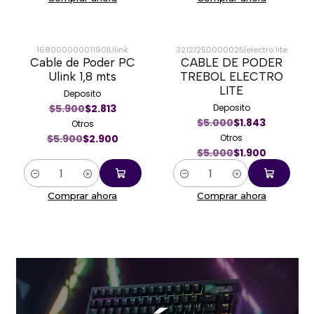
16800000001190
|
Ulink
32121250000025
|
electro lite
Cable de Poder PC
CABLE DE PODER
-51%
-62%
Ulink 1,8 mts
TREBOL ELECTRO
LITE
Deposito
$5.900
$2.813
Deposito
$5.000
$1.843
Otros
$5.900
$2.900
Otros
$5.000
$1.900
Cantidad
Cantidad
Comprar ahora
Comprar ahora