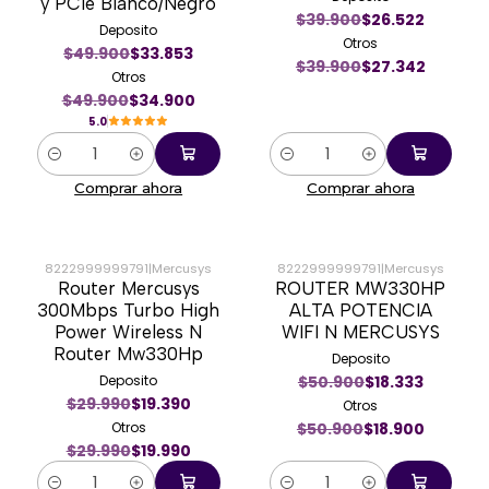
y PCIe Blanco/Negro
$39.900
$26.522
Deposito
Otros
$49.900
$33.853
$39.900
$27.342
Otros
$49.900
$34.900
5.0
Cantidad
Cantidad
Comprar ahora
Comprar ahora
8222999999791
|
Mercusys
8222999999791
|
Mercusys
Router Mercusys
ROUTER MW330HP
-33%
-63%
300Mbps Turbo High
ALTA POTENCIA
Power Wireless N
WIFI N MERCUSYS
Router Mw330Hp
Deposito
Deposito
$50.900
$18.333
$29.990
$19.390
Otros
Otros
$50.900
$18.900
$29.990
$19.990