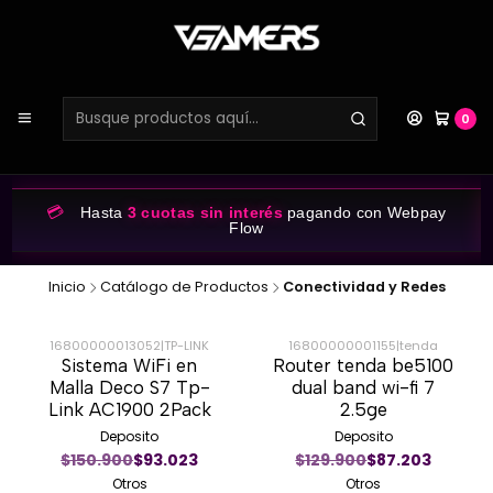
0
💳
Hasta
3 cuotas sin interés
pagando con Webpay
Flow
Inicio
Catálogo de Productos
Conectividad y Redes
16800000013052
|
TP-LINK
16800000001155
|
tenda
Sistema WiFi en
Router tenda be5100
-36%
-31%
Malla Deco S7 Tp-
dual band wi-fi 7
Link AC1900 2Pack
2.5ge
Deposito
Deposito
$150.900
$93.023
$129.900
$87.203
Otros
Otros