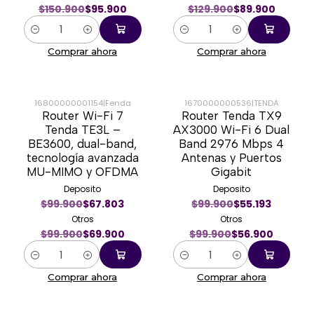
$150.900
$95.900
$129.900
$89.900
Cantidad
Cantidad
Comprar ahora
Comprar ahora
16800000001154
|
Fenda
1670000000536
|
TENDA
Router Wi-Fi 7
Router Tenda TX9
-30%
-43%
Tenda TE3L –
AX3000 Wi-Fi 6 Dual
BE3600, dual-band,
Band 2976 Mbps 4
tecnología avanzada
Antenas y Puertos
MU-MIMO y OFDMA
Gigabit
Deposito
Deposito
$99.900
$67.803
$99.900
$55.193
Otros
Otros
$99.900
$69.900
$99.900
$56.900
Cantidad
Cantidad
Comprar ahora
Comprar ahora