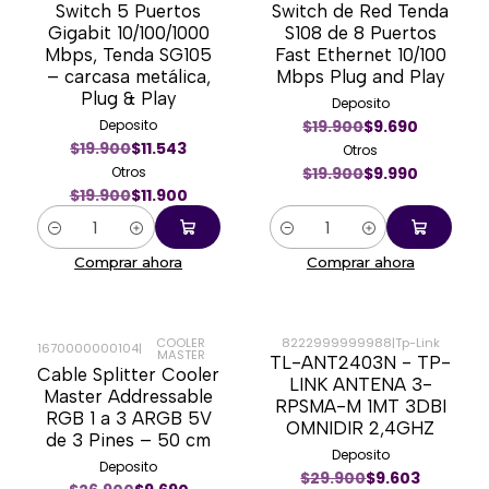
Switch 5 Puertos
Switch de Red Tenda
-40%
-50%
Gigabit 10/100/1000
S108 de 8 Puertos
Mbps, Tenda SG105
Fast Ethernet 10/100
– carcasa metálica,
Mbps Plug and Play
Plug & Play
Deposito
Deposito
$19.900
$9.690
$19.900
$11.543
Otros
Otros
$19.900
$9.990
$19.900
$11.900
Cantidad
Cantidad
Comprar ahora
Comprar ahora
COOLER
8222999999988
|
Tp-Link
1670000000104
|
MASTER
TL-ANT2403N - TP-
-63%
-67%
Cable Splitter Cooler
LINK ANTENA 3-
Master Addressable
RPSMA-M 1MT 3DBI
RGB 1 a 3 ARGB 5V
OMNIDIR 2,4GHZ
de 3 Pines – 50 cm
Deposito
Deposito
$29.900
$9.603