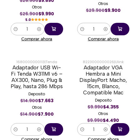
$26.900
$9.690
Otros
Otros
$29.900
$9.900
$26.900
$9.990
5.0
Cantidad
Cantidad
Comprar ahora
Comprar ahora
1680000000113
|
Tenda
8223000000026
|
Ulink
Adaptador USB Wi-
Adaptador VGA
-47%
-55%
Fi Tenda W311MI v6 –
Hembra a Mini
AX300, Nano, Plug &
DisplayPort Macho,
Play, hasta 286 Mbps
15cm, Blanco,
Compatible Mac
Deposito
$14.900
$7.663
Deposito
$9.990
$4.355
Otros
$14.900
$7.900
Otros
$9.990
$4.490
Cantidad
Cantidad
Comprar ahora
Comprar ahora