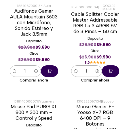
1224967000134
|
Aula
COOLER
1670000000104
|
MASTER
Audífonos Gamer
-67%
-63%
Cable Splitter Cooler
AULA Mountain S603
Master Addressable
con Micrófono,
RGB 1 a 3 ARGB 5V
Sonido Estéreo y
de 3 Pines – 50 cm
Jack 3.5mm
Deposito
Deposito
$26.900
$9.690
$29.900
$9.690
Otros
Otros
$26.900
$9.990
$29.900
$9.990
5.0
Cantidad
Cantidad
Comprar ahora
Comprar ahora
1316140000077
|
Vgamers
1316222057104
|
Eyooso
Mouse Pad PUBG XL
Mouse Gamer E-
-50%
-50%
800 × 300 mm –
Yooso X-7 RGB
Control y Speed
6400 DPI – 9
Botones
Deposito