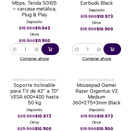
Mbps, Tenda SG105
Earbuds Black
– carcasa metálica,
Deposito
Plug & Play
$19.900
$10.573
Deposito
Otros
$19.900
$11.543
$19.900
$10.900
Otros
$19.900
$11.900
Cantidad
Cantidad
Comprar ahora
Comprar ahora
16800000001126
|
Microlab
1316140000103
|
Razer
Soporte Inclinable
Mousepad Gamer
-64%
-45%
para TV de 42” a 70”
Razer Gigantus V2
VESA 600×400 hasta
Medium
50 kg
360×275×3mm Black
Deposito
Deposito
$29.900
$10.573
$19.900
$10.573
Otros
Otros
$29.900
$10.900
$19.900
$10.900