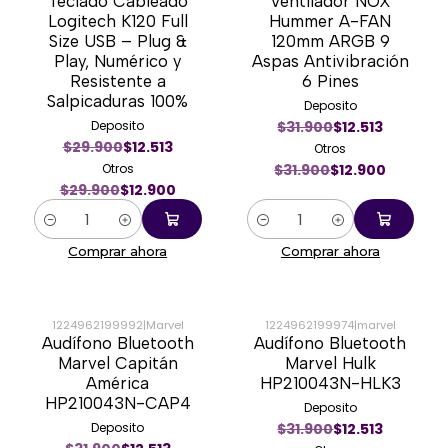
Teclado Cableado
Ventilador NOX
-57%
-60%
Logitech K120 Full
Hummer A-FAN
Size USB – Plug &
120mm ARGB 9
Play, Numérico y
Aspas Antivibración
Resistente a
6 Pines
Salpicaduras 100%
Deposito
Deposito
$31.900
$12.513
$29.900
$12.513
Otros
Otros
$31.900
$12.900
$29.900
$12.900
Cantidad
Cantidad
Comprar ahora
Comprar ahora
1224962199992
|
Marvel
1224962199974
|
marvel
Audífono Bluetooth
Audífono Bluetooth
-60%
-60%
Marvel Capitán
Marvel Hulk
América
HP210043N-HLK3
HP210043N-CAP4
Deposito
Deposito
$31.900
$12.513