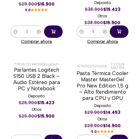
Deposito
$29.900
$16.900
$38.900
$15.423
5.0
Otros
$38.900
$15.900
Cantidad
Cantidad
Comprar ahora
Comprar ahora
77826332441055
|
logitech
COOLER
1670000000224
|
MASTER
Parlantes Logitech
-39%
-50%
Pasta Térmica Cooler
S150 USB 2 Black –
Master MasterGel
Audio Estéreo para
Pro New Edition 1,5 g
PC y Notebook
– Alto Rendimiento
Deposito
para CPU y GPU
$25.900
$15.423
Deposito
Otros
$29.900
$14.453
$25.900
$15.900
Otros
$29.900
$14.900
5.0