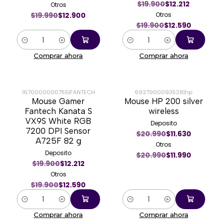
$19.900
$12.212
Otros
$19.990
$12.900
Otros
$19.900
$12.590
Cantidad
Cantidad
Comprar ahora
Comprar ahora
1670000000755
|
FANTECH
6927900093528
|
hp
Mouse Gamer
Mouse HP 200 silver
-37%
-43%
Fantech Kanata S
wireless
VX9S White RGB
Deposito
7200 DPI Sensor
$20.990
$11.630
A725F 82 g
Otros
Deposito
$20.990
$11.990
$19.900
$12.212
Otros
$19.900
$12.590
Cantidad
Cantidad
Comprar ahora
Comprar ahora