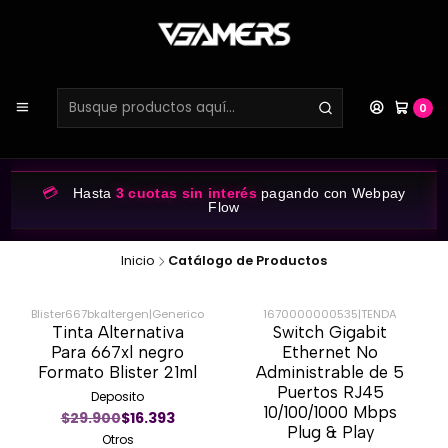
0
💳
Hasta
3 cuotas sin interés
pagando con Webpay
Flow
Inicio
Catálogo de Productos
Blister667bkaltergen
|
Generico
1670000000535
|
TENDA
Tinta Alternativa
Switch Gigabit
-43%
-59%
Para 667xl negro
Ethernet No
Formato Blister 21ml
Administrable de 5
Puertos RJ45
Deposito
10/100/1000 Mbps
$29.900
$16.393
Plug & Play
Otros