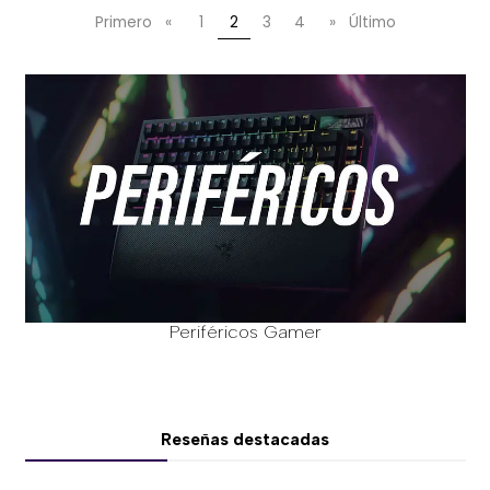
Primero
«
1
2
3
4
»
Último
Periféricos Gamer
Reseñas destacadas