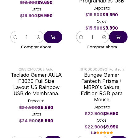
Programables USB
$19.900
$9.690
Deposito
Otros
$19.900
$9.690
$19.900
$9.990
Otros
$19.900
$9.990
Cantidad
Cantidad
Comprar ahora
Comprar ahora
2153121467082
|
Aula
1670000000901
|
Fantech
Teclado Gamer AULA
Bungee Gamer
-60%
-56%
F3020 Full Size
Fantech Prisma+
Layout US Rainbow
MBR01s Sakura
USB de Membrana.
Edition RGB para
Mouse
Deposito
$24.900
$9.690
Deposito
$22.900
$9.690
Otros
$24.900
$9.990
Otros
$22.900
$9.990
5.0