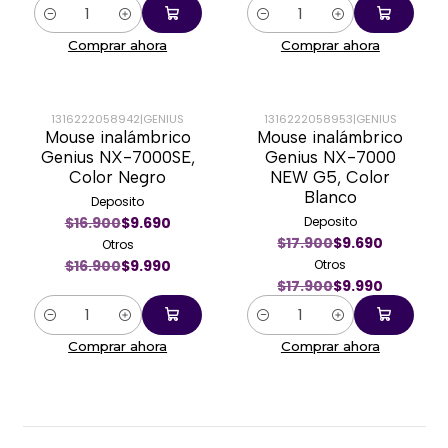
Cantidad
Cantidad
Comprar ahora
Comprar ahora
1316222058942
|
GENIUS
1316222058953
|
GENIUS
Mouse inalámbrico
Mouse inalámbrico
-41%
-44%
Genius NX-7000SE,
Genius NX-7000
Color Negro
NEW G5, Color
Blanco
Deposito
$16.900
$9.690
Deposito
$17.900
$9.690
Otros
$16.900
$9.990
Otros
$17.900
$9.990
Cantidad
Cantidad
Comprar ahora
Comprar ahora