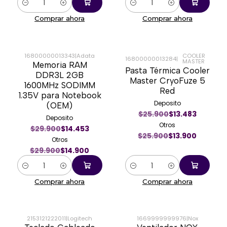
Cantidad
Cantidad
Comprar ahora
Comprar ahora
16800000013343
|
Adata
COOLER
16800000013284
|
MASTER
Memoria RAM
-50%
-46%
Pasta Térmica Cooler
DDR3L 2GB
Master CryoFuze 5
1600MHz SODIMM
Red
1.35V para Notebook
Deposito
(OEM)
$25.900
$13.483
Deposito
Otros
$29.900
$14.453
$25.900
$13.900
Otros
$29.900
$14.900
Cantidad
Cantidad
Comprar ahora
Comprar ahora
2153121222011
|
Logitech
1669999999976
|
Nox