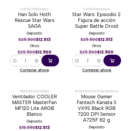
FG00010
|
Hasbro
FG00011
|
Hasbro
Han Solo Hoth
Star Wars: Episodio 2
-57%
-57%
Rescue Star Wars
Figura de acción
SAGA
Super Battle Droid
Deposito
Deposito
$29.900
$12.513
$29.900
$12.513
Otros
Otros
$29.900
$12.900
$29.900
$12.900
Cantidad
Cantidad
Comprar ahora
Comprar ahora
16800000013156
|
1670000000753
|
FANTECH
Ventilador COOLER
Mouse Gamer
-35%
-37%
MASTER MasterFan
Fantech Kanata S
MF120 Lite ARGB
VX9S Black RGB
Blanco
7200 DPI Sensor
A725F 82 g
Deposito
$19.990
$12.513
Deposito