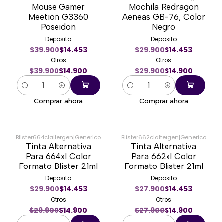
Mouse Gamer
Mochila Redragon
-63%
-50%
Meetion G3360
Aeneas GB-76, Color
Poseidon
Negro
Deposito
Deposito
$39.900
$14.453
$29.900
$14.453
Otros
Otros
$39.900
$14.900
$29.900
$14.900
Cantidad
Cantidad
Comprar ahora
Comprar ahora
Blister664claltergen
|
Generico
Blister662claltergen
|
Generico
Tinta Alternativa
Tinta Alternativa
-50%
-47%
Para 664xl Color
Para 662xl Color
Formato Blister 21ml
Formato Blister 21ml
Deposito
Deposito
$29.900
$14.453
$27.900
$14.453
Otros
Otros
$29.900
$14.900
$27.900
$14.900