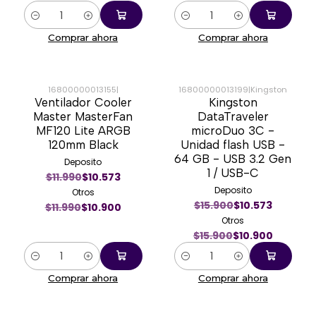
Cantidad
Cantidad
Comprar ahora
Comprar ahora
16800000013155
|
16800000013199
|
Kingston
Ventilador Cooler
Kingston
-9%
-31%
Master MasterFan
DataTraveler
MF120 Lite ARGB
microDuo 3C -
120mm Black
Unidad flash USB -
64 GB - USB 3.2 Gen
Deposito
1 / USB-C
$11.990
$10.573
Deposito
Otros
$15.900
$10.573
$11.990
$10.900
Otros
$15.900
$10.900
Cantidad
Cantidad
Comprar ahora
Comprar ahora