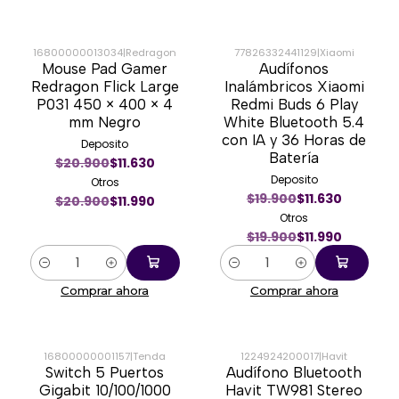
16800000013034
|
Redragon
77826332441129
|
Xiaomi
Mouse Pad Gamer
Audífonos
-43%
-40%
Redragon Flick Large
Inalámbricos Xiaomi
P031 450 × 400 × 4
Redmi Buds 6 Play
mm Negro
White Bluetooth 5.4
con IA y 36 Horas de
Deposito
Batería
$20.900
$11.630
Deposito
Otros
$19.900
$11.630
$20.900
$11.990
Otros
$19.900
$11.990
Cantidad
Cantidad
Comprar ahora
Comprar ahora
16800000001157
|
Tenda
1224924200017
|
Havit
Switch 5 Puertos
Audífono Bluetooth
-40%
-45%
Gigabit 10/100/1000
Havit TW981 Stereo