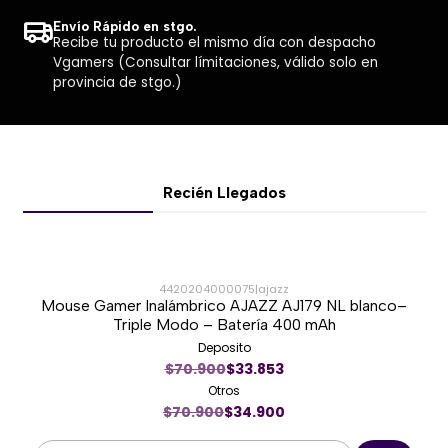
Envío Rápido en stgo.
Recibe tu producto el mismo día con despacho
Vgamers (Consultar límitaciones, válido solo en
provincia de stgo.)
Recién Llegados
4420204000075
|
ajazz
Mouse Gamer Inalámbrico AJAZZ AJ179 NL blanco–
-51%
Triple Modo – Batería 400 mAh
Deposito
Nuevo
$70.900
$33.853
Otros
$70.900
$34.900