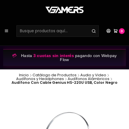
0
💳
Hasta
3 cuotas sin interés
pagando con Webpay
Flow
Inicio
Catálogo de Productos
Audio y Video
Audífonos y Headphones
Audífonos Alámbricos
Audífono Con Cable Genius HS-220U USB, Color Negro