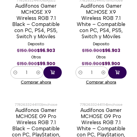
77826332441106
|
Ajazz
77826332441107
|
mchose
Audífonos Gamer
Audífonos Gamer
-34%
-34%
MCHOSE X9
MCHOSE X9
Wireless RGB 7.1
Wireless RGB 7.1
Black – Compatible
White – Compatible
con PC, PS4, PS5,
con PC, PS4, PS5,
Switch y Móviles
Switch y Móviles
Deposito
Deposito
$150.900
$96.903
$150.900
$96.903
Otros
Otros
$150.900
$99.900
$150.900
$99.900
Cantidad
Cantidad
Comprar ahora
Comprar ahora
77826332441113
|
mchose
77826332441114
|
mchose
Audífonos Gamer
Audífonos Gamer
-54%
-54%
MCHOSE G9 Pro
MCHOSE G9 Pro
Wireless RGB 7.1
Wireless RGB 7.1
Black – Compatible
White – Compatible
con PC, PlayStation,
con PC, PlayStation,