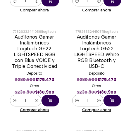
Cantidad
Cantidad
Comprar ahora
Comprar ahora
77826332441056
|
logitech
77826332441057
|
logitech
Audífonos Gamer
Audífonos Gamer
-22%
-22%
Inalámbricos
Inalámbricos
Logitech G522
Logitech G522
LIGHTSPEED RGB
LIGHTSPEED White
con Blue VO!CE y
RGB Bluetooth y
Triple Conectividad
USB-C
Deposito
Deposito
$230.900
$175.473
$230.900
$175.473
Otros
Otros
$230.900
$180.900
$230.900
$180.900
Cantidad
Cantidad
Comprar ahora
Comprar ahora