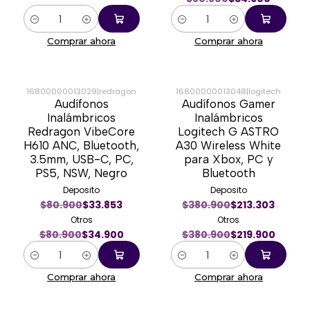
Cantidad
Cantidad
Comprar ahora
Comprar ahora
16800000013029
|
redragon
16800000013048
|
logitech
Audífonos
Audífonos Gamer
-57%
-42%
Inalámbricos
Inalámbricos
Redragon VibeCore
Logitech G ASTRO
H610 ANC, Bluetooth,
A30 Wireless White
3.5mm, USB-C, PC,
para Xbox, PC y
PS5, NSW, Negro
Bluetooth
Deposito
Deposito
$80.900
$33.853
$380.900
$213.303
Otros
Otros
$80.900
$34.900
$380.900
$219.900
Cantidad
Cantidad
Comprar ahora
Comprar ahora