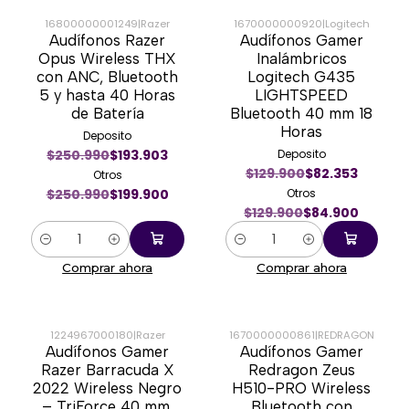
16800000001249
|
Razer
1670000000920
|
Logitech
Audífonos Razer
Audífonos Gamer
-20%
-35%
Opus Wireless THX
Inalámbricos
con ANC, Bluetooth
Logitech G435
5 y hasta 40 Horas
LIGHTSPEED
de Batería
Bluetooth 40 mm 18
Horas
Deposito
$250.990
$193.903
Deposito
$129.900
$82.353
Otros
$250.990
$199.900
Otros
$129.900
$84.900
Cantidad
Cantidad
Comprar ahora
Comprar ahora
1224967000180
|
Razer
1670000000861
|
REDRAGON
Audífonos Gamer
Audífonos Gamer
-49%
-31%
Razer Barracuda X
Redragon Zeus
2022 Wireless Negro
H510-PRO Wireless
– TriForce 40 mm,
Bluetooth con