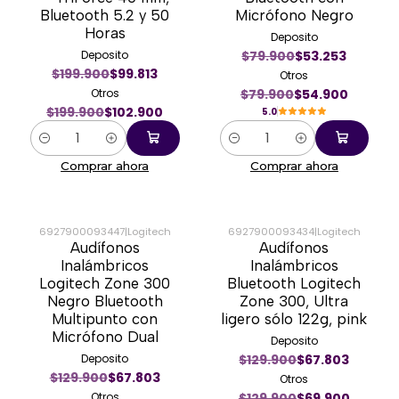
Bluetooth 5.2 y 50
Micrófono Negro
Horas
Deposito
Deposito
$79.900
$53.253
$199.900
$99.813
Otros
Otros
$79.900
$54.900
$199.900
$102.900
5.0
Cantidad
Cantidad
Comprar ahora
Comprar ahora
6927900093447
|
Logitech
6927900093434
|
Logitech
Audífonos
Audífonos
-46%
-46%
Inalámbricos
Inalámbricos
Logitech Zone 300
Bluetooth Logitech
Negro Bluetooth
Zone 300, Ultra
Multipunto con
ligero sólo 122g, pink
Micrófono Dual
Deposito
Deposito
$129.900
$67.803
$129.900
$67.803
Otros
Otros
$129.900
$69.900