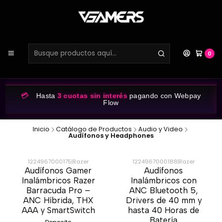
0
💳
Hasta
3 cuotas sin interés
pagando con Webpay
Flow
Inicio
Catálogo de Productos
Audio y Video
Audífonos y Headphones
1224967000175
|
Razer
1224967000188
|
Razer
Audífonos Gamer
Audífonos
-35%
-20%
Inalámbricos Razer
Inalámbricos con
Barracuda Pro –
ANC Bluetooth 5,
ANC Híbrida, THX
Drivers de 40 mm y
AAA y SmartSwitch
hasta 40 Horas de
Batería