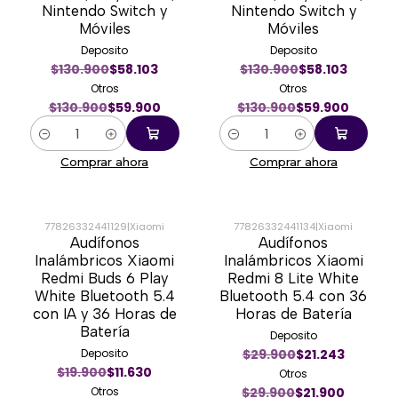
Nintendo Switch y
Nintendo Switch y
Móviles
Móviles
Deposito
Deposito
$130.900
$58.103
$130.900
$58.103
Otros
Otros
$130.900
$59.900
$130.900
$59.900
Cantidad
Cantidad
Comprar ahora
Comprar ahora
77826332441129
|
Xiaomi
77826332441134
|
Xiaomi
Audífonos
Audífonos
-40%
-27%
Inalámbricos Xiaomi
Inalámbricos Xiaomi
Redmi Buds 6 Play
Redmi 8 Lite White
White Bluetooth 5.4
Bluetooth 5.4 con 36
con IA y 36 Horas de
Horas de Batería
Batería
Deposito
Deposito
$29.900
$21.243
$19.900
$11.630
Otros
Otros
$29.900
$21.900