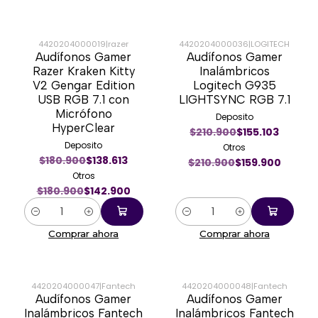
4420204000019
|
razer
4420204000036
|
LOGITECH
Audífonos Gamer
Audífonos Gamer
-21%
-24%
Razer Kraken Kitty
Inalámbricos
V2 Gengar Edition
Logitech G935
USB RGB 7.1 con
LIGHTSYNC RGB 7.1
Micrófono
Deposito
HyperClear
$210.900
$155.103
Deposito
Otros
$180.900
$138.613
$210.900
$159.900
Otros
$180.900
$142.900
Cantidad
Cantidad
Comprar ahora
Comprar ahora
4420204000047
|
Fantech
4420204000048
|
Fantech
Audífonos Gamer
Audífonos Gamer
-23%
-23%
Inalámbricos Fantech
Inalámbricos Fantech