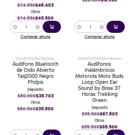
$22.900
$16.990
$74.990
$48.403
Otros
$74.990
$49.900
Cantidad
Cantidad
Comprar ahora
Comprar ahora
1224962199537
|
philips
1224962199426
|
motorola
Audífono Bluetooth
Audífonos
-51%
-30%
de Oido Abierto
Inalámbricos
Taq2000 Negro
Motorola Moto Buds
Philpis
Loop Open Ear
Sound by Bose 37
Deposito
Horas Trekking
$80.900
$38.703
Green
Otros
Deposito
$80.900
$39.900
$99.900
$67.803
Otros
$99.900
$69.900