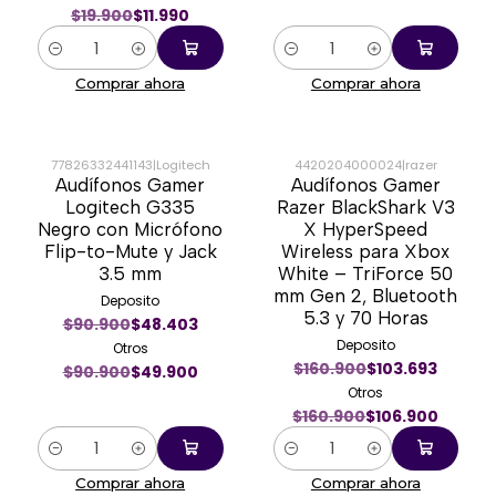
$19.900
$11.990
Cantidad
Cantidad
Comprar ahora
Comprar ahora
77826332441143
|
Logitech
4420204000024
|
razer
Audífonos Gamer
Audífonos Gamer
-45%
-34%
Logitech G335
Razer BlackShark V3
Negro con Micrófono
X HyperSpeed
Flip-to-Mute y Jack
Wireless para Xbox
3.5 mm
White – TriForce 50
mm Gen 2, Bluetooth
Deposito
5.3 y 70 Horas
$90.900
$48.403
Deposito
Otros
$160.900
$103.693
$90.900
$49.900
Otros
$160.900
$106.900
Cantidad
Cantidad
Comprar ahora
Comprar ahora