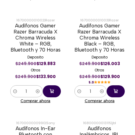
1670000001002
|
Razer
1670000001003
|
Razer
Audífonos Gamer
Audífonos Gamer
-46%
-48%
Razer Barracuda X
Razer Barracuda X
Chroma Wireless
Chroma Wireless
White – RGB,
Black – RGB,
Bluetooth y 70 Horas
Bluetooth y 70 Horas
Deposito
Deposito
$249.900
$129.883
$249.900
$126.003
Otros
Otros
$249.900
$133.900
$249.900
$129.900
5.0
Cantidad
Cantidad
Comprar ahora
Comprar ahora
1670000000990
|
Sony
16800000013115
|
jbl
Audífonos In-Ear
Audífonos
-45%
-57%
Bluetooth con
Inalámbricos JBL