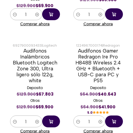
$129.900
$69.900
Cantidad
Cantidad
Comprar ahora
Comprar ahora
6927900093433
|
Logitech
1224967000174
|
Redragon
Audífonos
Audífonos Gamer
-46%
-35%
Inalámbricos
Redragon Ire Pro
Bluetooth Logitech
H848B Wireless 2.4
Zone 300, Ultra
GHz + Bluetooth +
ligero sólo 122g,
USB-C para PC y
white
PS5
Deposito
Deposito
$129.900
$67.803
$64.900
$40.643
Otros
Otros
$129.900
$69.900
$64.900
$41.900
5.0
Cantidad
Cantidad
Comprar ahora
Comprar ahora