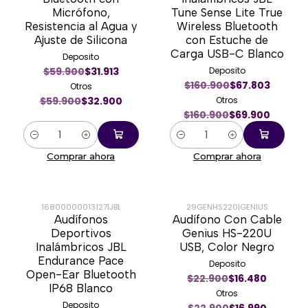
Micrófono,
Tune Sense Lite True
Resistencia al Agua y
Wireless Bluetooth
Ajuste de Silicona
con Estuche de
Carga USB-C Blanco
Deposito
$59.900
$31.913
Deposito
$160.900
$67.803
Otros
$59.900
$32.900
Otros
$160.900
$69.900
Cantidad
Cantidad
Comprar ahora
Comprar ahora
16800000013127
|
JBL
29GENHS220
|
GENIUS
Audífonos
Audífono Con Cable
-33%
-26%
Deportivos
Genius HS-220U
Inalámbricos JBL
USB, Color Negro
Endurance Pace
Deposito
Open-Ear Bluetooth
$22.900
$16.480
IP68 Blanco
Otros
Deposito