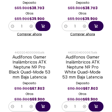
Deposito
Deposito
$69.900
$38.703
$69.900
$38.703
Otros
Otros
$69.900
$39.900
$69.900
$39.900
Cantidad
Cantidad
Comprar ahora
Comprar ahora
4420204000066
|
atk
4420204000067
|
atk
Audífonos Gamer
Audífonos Gamer
-37%
-37%
Inalámbricos ATK
Inalámbricos ATK
Neptune N9 Pro
Neptune N9 Pro
Nuevo
Nuevo
Black Quad-Mode 53
White Quad-Mode
mm Baja Latencia
53 mm Baja Latencia
Deposito
Deposito
$110.900
$67.803
$110.900
$67.803
Otros
Otros
$110.900
$69.900
$110.900
$69.900
Cantidad
Cantidad