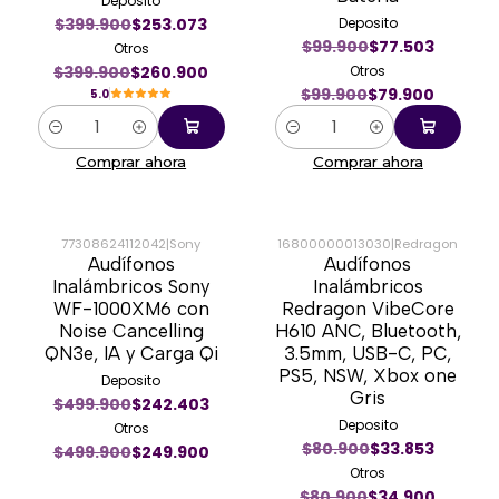
Deposito
$399.900
$253.073
Deposito
$99.900
$77.503
Otros
$399.900
$260.900
Otros
$99.900
$79.900
5.0
Cantidad
Cantidad
Comprar ahora
Comprar ahora
77308624112042
|
Sony
16800000013030
|
Redragon
Audífonos
Audífonos
-50%
-57%
Inalámbricos Sony
Inalámbricos
WF-1000XM6 con
Redragon VibeCore
Noise Cancelling
H610 ANC, Bluetooth,
QN3e, IA y Carga Qi
3.5mm, USB-C, PC,
PS5, NSW, Xbox one
Deposito
Gris
$499.900
$242.403
Deposito
Otros
$80.900
$33.853
$499.900
$249.900
Otros
$80.900
$34.900