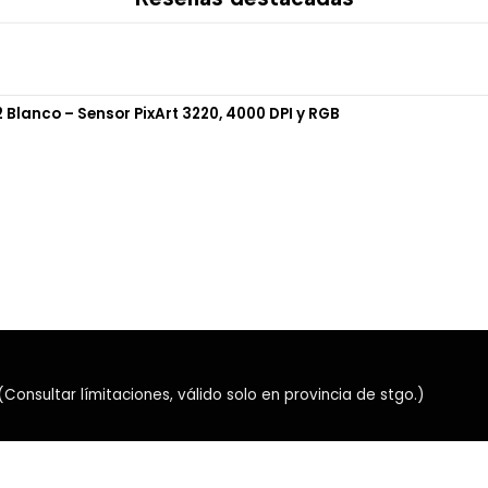
El micrófono integrado perm
Al levantarlo, activa automá
voz rápidamente sin acceder
lanco – Sensor PixArt 3220, 4000 DPI y RGB
🎛️ Control de vo
La rueda ubicada en la copa 
pausar el juego ni abandonar
🔌 Conexión plug
Su conexión jack de 3,5 mm 
sin software obligatorio ni 
Son compatibles con comput
entrada de audio combinad
nsultar límitaciones, válido solo en provincia de stgo.)
Características d
Marca: Logitech G