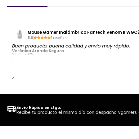
Mouse Gamer Inalámbrico Fantech Venom II WGC2 B
5.0
1 reseña
Buen producto, buena calidad y envío muy rápido.
Verónica Aranda Segura
23-03-2025
Envío Rápido en stgo.
Recibe tu producto el mismo día con despacho Vgamers (Co