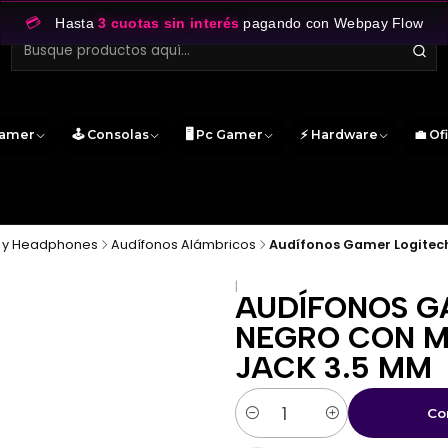
💳
Hasta
3 cuotas sin interés
pagando con Webpay Flow
Gamer
🕹️ Consolas
🖥️ Pc Gamer
⚡ Hardware
💼 Of
 y Headphones
Audífonos Alámbricos
Audífonos Gamer Logitech
|
AUDÍFONOS G
NEGRO CON M
JACK 3.5 MM
Co
Cantidad