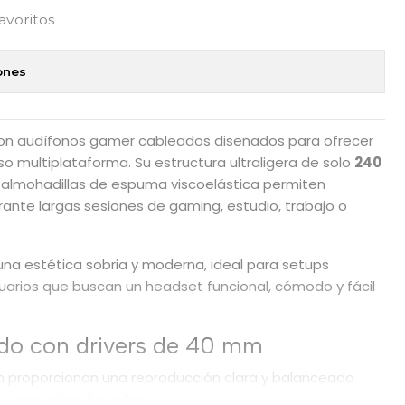
favoritos
ones
on audífonos gamer cableados diseñados para ofrecer
o multiplataforma. Su estructura ultraligera de solo
240
 almohadillas de espuma viscoelástica permiten
ante largas sesiones de gaming, estudio, trabajo o
na estética sobria y moderna, ideal para setups
suarios que buscan un headset funcional, cómodo y fácil
ado con drivers de 40 mm
 proporcionan una reproducción clara y balanceada
y comunicación online.