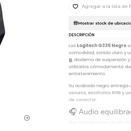
Agregar a la lista de 
Mostrar stock de ubicaci
DESCRIPCIÓN
Los
Logitech G335 Negro
s
comodidad, sonido claro y us
g
, diadema de suspensión y
utilizarlos cómodamente dur
entretenimiento.
Su acabado negro entrega u
oscuros, escritorios RGB y u
de conectar.
🎧 Audio equilibr
Sus transductores de 40 mm
para juegos, música, videos 