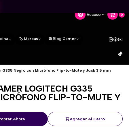
Acceso
0
icina
🏷️ Marcas
📰 Blog Gamer
 G335 Negro con Micrófono Flip-to-Mute y Jack 3.5 mm
AMER LOGITECH G335
ICRÓFONO FLIP-TO-MUTE Y
mprar Ahora
Agregar Al Carro