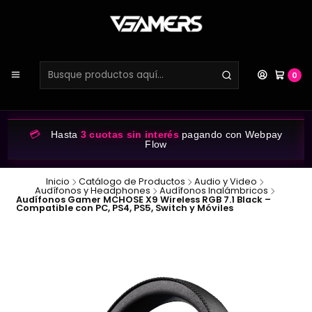
0
💳
Hasta
3 cuotas sin interés
pagando con Webpay
Flow
Inicio
Catálogo de Productos
Audio y Video
Audífonos y Headphones
Audífonos Inalámbricos
Audífonos Gamer MCHOSE X9 Wireless RGB 7.1 Black –
Compatible con PC, PS4, PS5, Switch y Móviles