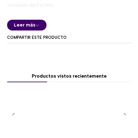
conexión de 2.4 GHz.
Su acabado Black proporciona una apariencia sobria
y profesional, ideal para setups gamer oscuros,
Leer más
escritorios minimalistas y estaciones de juego con
COMPARTIR ESTE PRODUCTO
iluminación RGB.
🎧 Drivers de 53 mm recubiertos de aluminio
Los MCHOSE X9 utilizan drivers de 53 mm con
diafragma de polímero recubierto de aluminio,
Productos vistos recientemente
diseñados para ofrecer una reproducción potente y
detallada.
Su configuración entrega:
Graves profundos para explosiones y efectos.
Frecuencias medias claras para voces y diálogos.
Agudos definidos para pasos, recargas y señales
ambientales.