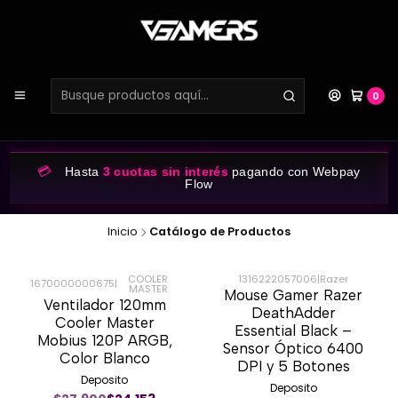
0
💳
Hasta
3 cuotas sin interés
pagando con Webpay
Flow
Inicio
Catálogo de Productos
COOLER
1316222057006
|
Razer
1670000000675
|
MASTER
Mouse Gamer Razer
-11%
-58%
Ventilador 120mm
DeathAdder
Cooler Master
Essential Black –
Mobius 120P ARGB,
Sensor Óptico 6400
Color Blanco
DPI y 5 Botones
Deposito
Deposito