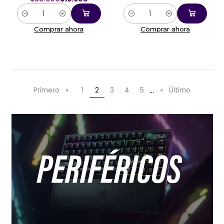
Cantidad
Cantidad
Comprar ahora
Comprar ahora
...
Primero
«
1
2
3
4
5
»
Último