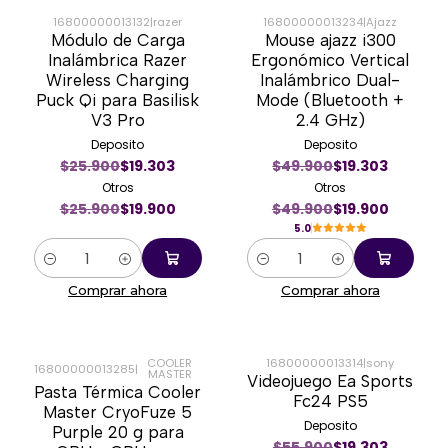
16800000013132
|
razer
16800000013234
|
Ajazz
Módulo de Carga
Mouse ajazz i300
-23%
-60%
Inalámbrica Razer
Ergonómico Vertical
Wireless Charging
Inalámbrico Dual-
Puck Qi para Basilisk
Mode (Bluetooth +
V3 Pro
2.4 GHz)
Deposito
Deposito
$25.900
$19.303
$49.900
$19.303
Otros
Otros
$25.900
$19.900
$49.900
$19.900
5.0
Cantidad
Cantidad
Comprar ahora
Comprar ahora
COOLER
16800000013314
|
sony
16800000013285
|
MASTER
Videojuego Ea Sports
-45%
-64%
Pasta Térmica Cooler
Fc24 PS5
Master CryoFuze 5
Deposito
Purple 20 g para
$55.900
$19.303