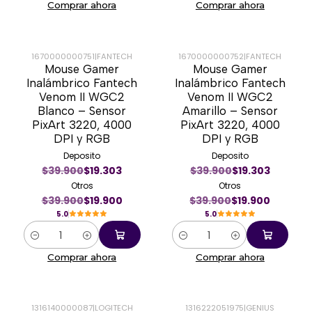
Comprar ahora
Comprar ahora
1670000000751
|
FANTECH
1670000000752
|
FANTECH
Mouse Gamer
Mouse Gamer
-50%
-50%
Inalámbrico Fantech
Inalámbrico Fantech
Venom II WGC2
Venom II WGC2
Blanco – Sensor
Amarillo – Sensor
PixArt 3220, 4000
PixArt 3220, 4000
DPI y RGB
DPI y RGB
Deposito
Deposito
$39.900
$19.303
$39.900
$19.303
Otros
Otros
$39.900
$19.900
$39.900
$19.900
5.0
5.0
Cantidad
Cantidad
Comprar ahora
Comprar ahora
1316140000087
|
LOGITECH
1316222051975
|
GENIUS