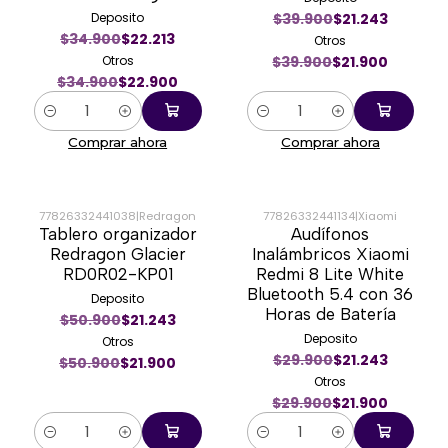
Deposito
$39.900
$21.243
$34.900
$22.213
Otros
Otros
$39.900
$21.900
$34.900
$22.900
Cantidad
Cantidad
Comprar ahora
Comprar ahora
77826332441038
|
Redragon
77826332441134
|
Xiaomi
Tablero organizador
Audífonos
-57%
-27%
Redragon Glacier
Inalámbricos Xiaomi
RD0R02-KP01
Redmi 8 Lite White
Bluetooth 5.4 con 36
Deposito
Horas de Batería
$50.900
$21.243
Deposito
Otros
$29.900
$21.243
$50.900
$21.900
Otros
$29.900
$21.900
Cantidad
Cantidad