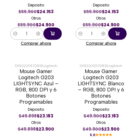
Deposito
Deposito
$55.900
$24.153
$55.900
$24.153
Otros
Otros
$55.900
$24.900
$55.900
$24.900
Cantidad
Cantidad
Comprar ahora
Comprar ahora
1316222057083
|
Logitech
1316222057082
|
Logitech
Mouse Gamer
Mouse Gamer
-52%
-52%
Logitech G203
Logitech G203
LIGHTSYNC Azul –
LIGHTSYNC Blanco
RGB, 800 DPI y 6
– RGB, 800 DPI y 6
Botones
Botones
Programables
Programables
Deposito
Deposito
$49.898
$23.183
$49.900
$23.183
Otros
Otros
$49.898
$23.900
$49.900
$23.900
5.0