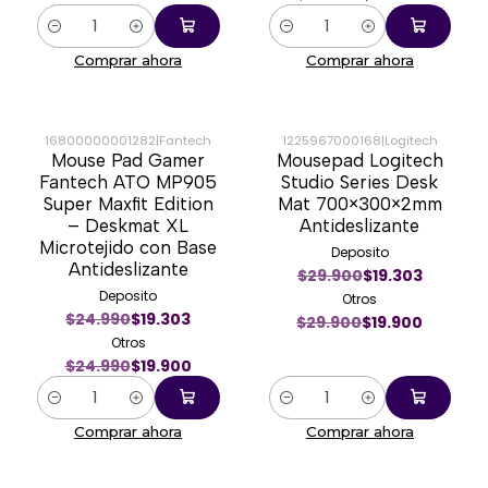
Cantidad
Cantidad
Comprar ahora
Comprar ahora
16800000001282
|
Fantech
1225967000168
|
Logitech
Mouse Pad Gamer
Mousepad Logitech
-20%
-33%
Fantech ATO MP905
Studio Series Desk
Super Maxfit Edition
Mat 700×300×2mm
– Deskmat XL
Antideslizante
Microtejido con Base
Deposito
Antideslizante
$29.900
$19.303
Deposito
Otros
$24.990
$19.303
$29.900
$19.900
Otros
$24.990
$19.900
Cantidad
Cantidad
Comprar ahora
Comprar ahora