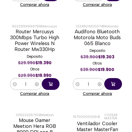
Comprar ahora
Comprar ahora
8222999999791
|
Mercusys
1224924200074
|
Motorola
Router Mercusys
Audífono Bluetooth
-33%
-50%
300Mbps Turbo High
Motorola Moto Buds
Power Wireless N
065 Blanco
Router Mw330Hp
Deposito
Deposito
$39.900
$19.303
$29.990
$19.390
Otros
Otros
$39.900
$19.900
$29.990
$19.990
Cantidad
Cantidad
Comprar ahora
Comprar ahora
1316222057101
|
Meetion
COOLER
167000000064
|
MASTER
Mouse Gamer
-33%
-33%
Ventilador Cooler
Meetion Hera RGB
Master MasterFan