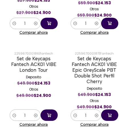
$27.900
$24.153
$59.900
$24.153
Otros
Otros
$27.900
$24.900
$59.900
$24.900
Cantidad
Cantidad
Comprar ahora
Comprar ahora
225967000186
|
fantech
225967000187
|
Fantech
Set de Keycaps
Set de Keycaps
-50%
-50%
Fantech ACK01 VIBE
Fantech ACK01 VIBE
London Tour
Epic GreyScale PBT
Double Shot Perfil
Deposito
Cherry
$49.900
$24.153
Deposito
Otros
$49.900
$24.153
$49.900
$24.900
Otros
$49.900
$24.900
Cantidad
Cantidad
Comprar ahora
Comprar ahora