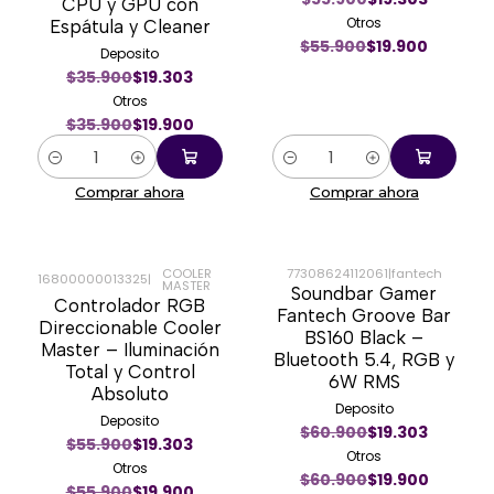
CPU y GPU con
Otros
Espátula y Cleaner
$55.900
$19.900
Deposito
$35.900
$19.303
Otros
$35.900
$19.900
Cantidad
Cantidad
Comprar ahora
Comprar ahora
COOLER
77308624112061
|
fantech
16800000013325
|
MASTER
Soundbar Gamer
-64%
-67%
Controlador RGB
Fantech Groove Bar
Direccionable Cooler
BS160 Black –
Master – Iluminación
Bluetooth 5.4, RGB y
Total y Control
6W RMS
Absoluto
Deposito
Deposito
$60.900
$19.303
$55.900
$19.303
Otros
Otros
$60.900
$19.900
$55.900
$19.900