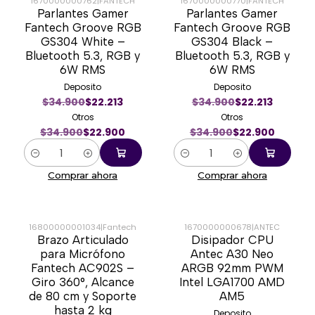
1670000000762
|
FANTECH
1670000000770
|
FANTECH
Parlantes Gamer
Parlantes Gamer
-34%
-34%
Fantech Groove RGB
Fantech Groove RGB
GS304 White –
GS304 Black –
Bluetooth 5.3, RGB y
Bluetooth 5.3, RGB y
6W RMS
6W RMS
Deposito
Deposito
$34.900
$22.213
$34.900
$22.213
Otros
Otros
$34.900
$22.900
$34.900
$22.900
Cantidad
Cantidad
Comprar ahora
Comprar ahora
16800000001034
|
Fantech
1670000000678
|
ANTEC
Brazo Articulado
Disipador CPU
-34%
-45%
para Micrófono
Antec A30 Neo
Fantech AC902S –
ARGB 92mm PWM
Giro 360°, Alcance
Intel LGA1700 AMD
de 80 cm y Soporte
AM5
hasta 2 kg
Deposito