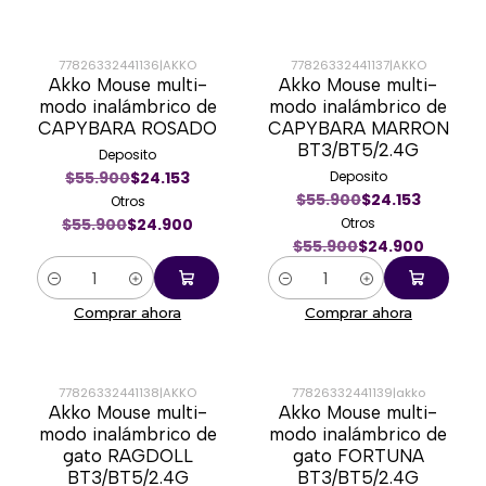
77826332441136
|
AKKO
77826332441137
|
AKKO
Akko Mouse multi-
Akko Mouse multi-
-55%
-55%
modo inalámbrico de
modo inalámbrico de
CAPYBARA ROSADO
CAPYBARA MARRON
BT3/BT5/2.4G
Deposito
$55.900
$24.153
Deposito
$55.900
$24.153
Otros
$55.900
$24.900
Otros
$55.900
$24.900
Cantidad
Cantidad
Comprar ahora
Comprar ahora
77826332441138
|
AKKO
77826332441139
|
akko
Akko Mouse multi-
Akko Mouse multi-
-55%
-55%
modo inalámbrico de
modo inalámbrico de
gato RAGDOLL
gato FORTUNA
BT3/BT5/2.4G
BT3/BT5/2.4G