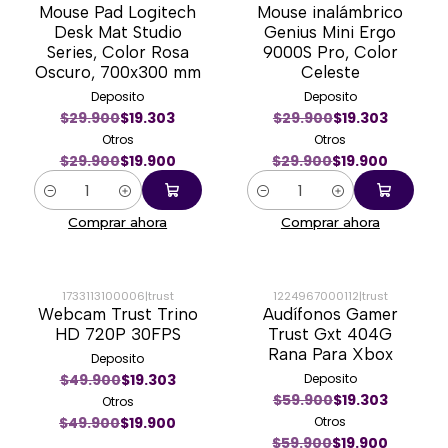
Mouse Pad Logitech
Mouse inalámbrico
-33%
-33%
Desk Mat Studio
Genius Mini Ergo
Series, Color Rosa
9000S Pro, Color
Oscuro, 700x300 mm
Celeste
Deposito
Deposito
$29.900
$19.303
$29.900
$19.303
Otros
Otros
$29.900
$19.900
$29.900
$19.900
Cantidad
Cantidad
Comprar ahora
Comprar ahora
1733113100006
|
trust
1224967000112
|
trust
Webcam Trust Trino
Audífonos Gamer
-60%
-67%
HD 720P 30FPS
Trust Gxt 404G
Rana Para Xbox
Deposito
$49.900
$19.303
Deposito
$59.900
$19.303
Otros
$49.900
$19.900
Otros
$59.900
$19.900