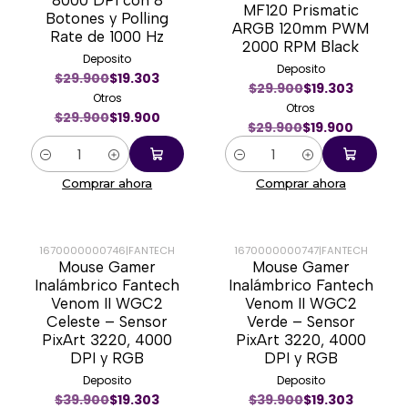
8000 DPI con 8
MF120 Prismatic
Botones y Polling
ARGB 120mm PWM
Rate de 1000 Hz
2000 RPM Black
Deposito
Deposito
$29.900
$19.303
$29.900
$19.303
Otros
Otros
$29.900
$19.900
$29.900
$19.900
Cantidad
Cantidad
Comprar ahora
Comprar ahora
1670000000746
|
FANTECH
1670000000747
|
FANTECH
Mouse Gamer
Mouse Gamer
-50%
-50%
Inalámbrico Fantech
Inalámbrico Fantech
Venom II WGC2
Venom II WGC2
Celeste – Sensor
Verde – Sensor
PixArt 3220, 4000
PixArt 3220, 4000
DPI y RGB
DPI y RGB
Deposito
Deposito
$39.900
$19.303
$39.900
$19.303