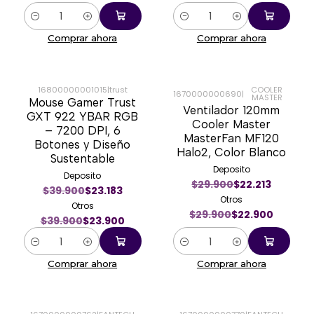
Cantidad
Cantidad
Comprar ahora
Comprar ahora
16800000001015
|
trust
COOLER
1670000000690
|
MASTER
Mouse Gamer Trust
-40%
-23%
Ventilador 120mm
GXT 922 YBAR RGB
Cooler Master
– 7200 DPI, 6
MasterFan MF120
Botones y Diseño
Halo2, Color Blanco
Sustentable
Deposito
Deposito
$29.900
$22.213
$39.900
$23.183
Otros
Otros
$29.900
$22.900
$39.900
$23.900
Cantidad
Cantidad
Comprar ahora
Comprar ahora