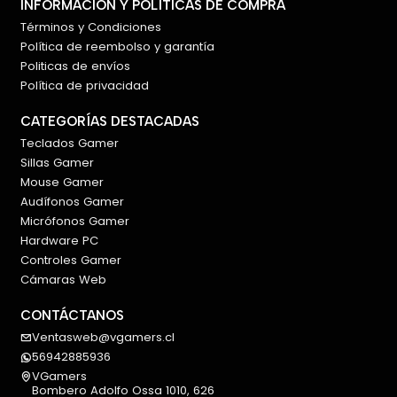
INFORMACIÓN Y POLÍTICAS DE COMPRA
Términos y Condiciones
Su combinación de diseño, conectividad y
Política de reembolso y garantía
comodidad lo posiciona como una excelente
Politicas de envíos
alternativa para quienes buscan un mouse
Política de privacidad
inalámbrico original, versátil y funcional.
CATEGORÍAS DESTACADAS
Características destacadas
Teclados Gamer
Mouse inalámbrico Akko Calico Cat.
Sillas Gamer
Diseño temático Calico Cat Theme.
Mouse Gamer
Conectividad tri-mode.
Audífonos Gamer
Bluetooth 3.0, Bluetooth 5.0 y 2,4 GHz.
Micrófonos Gamer
Hardware PC
Alcance inalámbrico de hasta 10 metros.
Controles Gamer
Funcionamiento plug-and-play.
Cámaras Web
Diseño ergonómico cómodo para la palma.
Superficie skin-friendly suave al tacto.
CONTÁCTANOS
Sensibilidad predeterminada de 1600 DPI.
Ventasweb@vgamers.cl
Funcionamiento con 1 pila AA.
56942885936
Pila no incluida.
VGamers
Bombero Adolfo Ossa 1010, 626
Fabricación en material ABS.