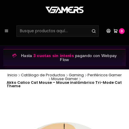
0
💳
Hasta
3 cuotas sin interés
pagando con Webpay
Flow
Inicio
Catálogo de Productos
Gaming
Periféricos Gamer
Mouse Gamer
Akko Calico Cat Mouse – Mouse inalámbrico Tri-Mode Cat
Theme