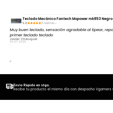
Teclado Mecánico Fantech Mxpower mk853 Negro 
5.0
3 reseñas
Muy buen teclado, sensación agradable al tipear, re
primer teclado teclado
Javier Cheuquel
14-07-2025
Envío Rápido en stgo.
Recibe tu producto el mismo día con despacho Vgamers (Co