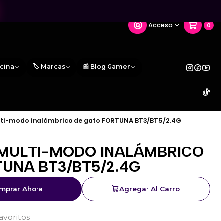
Acceso
0
icina
🏷️ Marcas
📰 Blog Gamer
ti-modo inalámbrico de gato FORTUNA BT3/BT5/2.4G
MULTI-MODO INALÁMBRICO
TUNA BT3/BT5/2.4G
mprar Ahora
Agregar Al Carro
favoritos