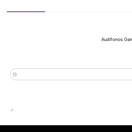
Audífonos Gam
-37%
Nuevo
Cantidad