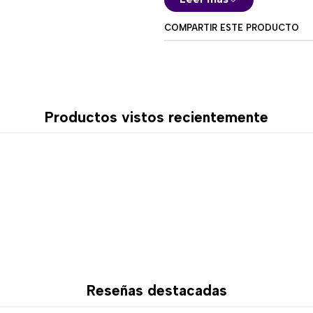
El Akko Fortune Cat Mouse i
COMPARTIR ESTE PRODUCTO
Bluetooth 5.0 y 2.4 GHz, per
necesidades. Esta conectivi
computadores de escritorio,
requiere flexibilidad.
Su conexión inalámbrica est
Productos vistos recientemente
ordenado, entregando libert
cómodamente.
Diseño ergonómic
Este mouse está diseñado 
ofreciendo una sensación ag
ayuda a mantener un mejor 
frente al computador.
Es una opción ideal para q
Reseñas destacadas
estudio, navegación, produc