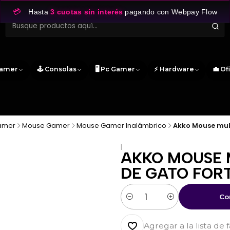
💳
Hasta
3 cuotas sin interés
pagando con Webpay Flow
Gamer
🕹️ Consolas
🖥️ Pc Gamer
⚡ Hardware
💼 Of
Gamer
Mouse Gamer
Mouse Gamer Inalámbrico
Akko Mouse mul
|
AKKO MOUSE 
DE GATO FOR
Co
Cantidad
Agregar a la lista de 