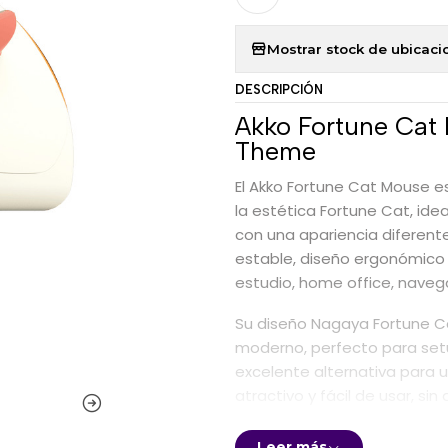
Mostrar stock de ubicaci
DESCRIPCIÓN
Akko Fortune Cat
Theme
El Akko Fortune Cat Mouse e
la estética Fortune Cat, ide
con una apariencia diferent
estable, diseño ergonómico 
estudio, home office, navega
Su diseño Nagaya Fortune Ca
moderno, perfecto para setup
excelente alternativa para 
atractivo y fácil de usar, s
Conexión tri-mode
Leer más