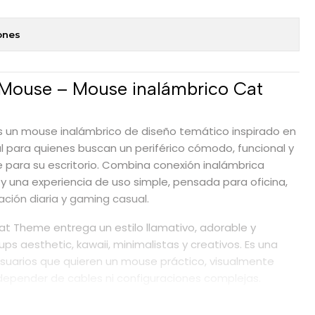
ones
 Mouse – Mouse inalámbrico Cat
s un mouse inalámbrico de diseño temático inspirado en
al para quienes buscan un periférico cómodo, funcional y
e para su escritorio. Combina conexión inalámbrica
y una experiencia de uso simple, pensada para oficina,
ción diaria y gaming casual.
t Theme entrega un estilo llamativo, adorable y
s aesthetic, kawaii, minimalistas y creativos. Es una
usuarios que quieren un mouse práctico, visualmente
in depender de cables ni configuraciones complejas.
 para mayor versatilidad