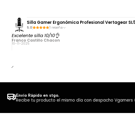
Silla Gamer Ergonómica Profesional Vertagear SL5
5.0
1 reseña
Excelente silla 10/10👌
Franco Castillo Chacon
10-11-2025
Envío Rápido en stgo.
Recibe tu producto el mismo día con despacho Vgamers (Co