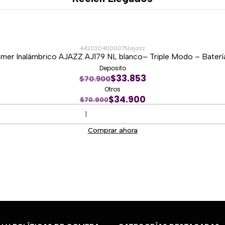
periféricos.
🧩 Material ABS, rueda ágil y
El Akko Ragdoll Cat Mouse e
4420204000075
|
ajazz
desplazamiento ágil y una 
er Inalámbrico AJAZZ AJ179 NL blanco– Triple Modo – Bater
estabilidad durante el uso. 
Deposito
$33.853
$70.900
entregando un desplazamien
Otros
$34.900
$70.900
Comprar ahora