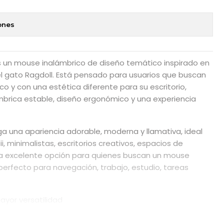
ones
s un mouse inalámbrico de diseño temático inspirado en
del gato Ragdoll. Está pensado para usuarios que buscan
co y con una estética diferente para su escritorio,
brica estable, diseño ergonómico y una experiencia
 una apariencia adorable, moderna y llamativa, ideal
, minimalistas, escritorios creativos, espacios de
una excelente opción para quienes buscan un mouse
perfecto para navegación, trabajo, estudio, tareas
yor versatilidad
ncorpora conexión tri-mode mediante Bluetooth 3.0,
receptor, permitiendo conectarlo fácilmente a distintos