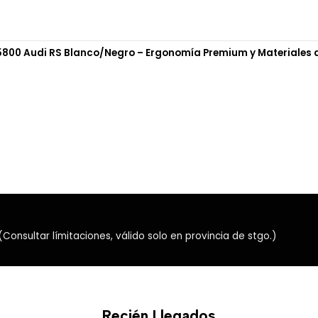
navegación precisa, trabajo 
rápidos en juegos casuales.
Su respuesta estable lo conv
800 Audi RS Blanco/Negro – Ergonomía Premium y Materiales de
buscan comodidad, control y 
🔋 Funcionamiento inalámbri
Este mouse funciona con 1 pi
práctica. Al usar batería r
facilita su uso en escritorio,
Nota importante: la pila AA 
transporte aéreo.
🐱 Estética Ragdoll Cat ador
nsultar límitaciones, válido solo en provincia de stgo.)
El diseño inspirado en un ga
para quienes buscan darle p
bien con teclados compacto
configuraciones de inspiraci
Recién Llegados
Es perfecto para usuarios qu