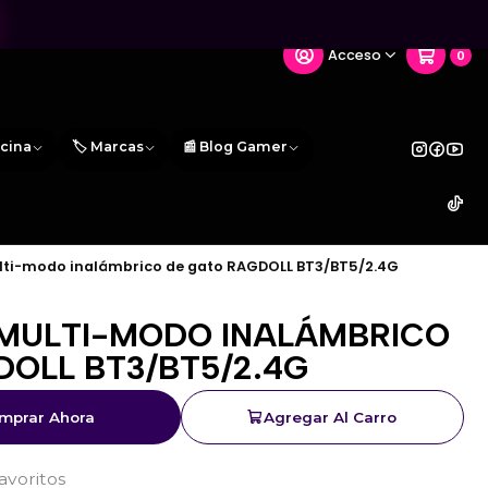
Acceso
0
icina
🏷️ Marcas
📰 Blog Gamer
ti-modo inalámbrico de gato RAGDOLL BT3/BT5/2.4G
MULTI-MODO INALÁMBRICO
OLL BT3/BT5/2.4G
mprar Ahora
Agregar Al Carro
favoritos