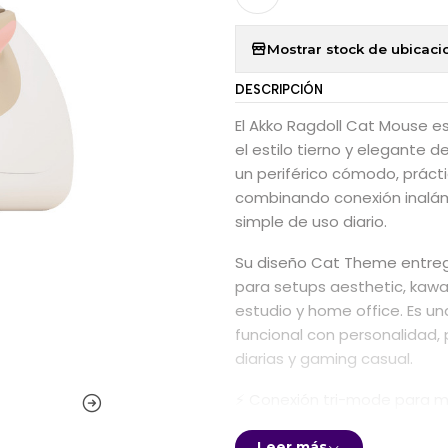
Mostrar stock de ubicaci
DESCRIPCIÓN
El Akko Ragdoll Cat Mouse e
el estilo tierno y elegante 
un periférico cómodo, prácti
combinando conexión inalám
simple de uso diario.
Su diseño Cat Theme entrega
para setups aesthetic, kawaii
estudio y home office. Es 
funcional con personalidad, 
diarias y gaming casual.
⚡ Conexión tri-mode para ma
El Akko Ragdoll Cat Mouse i
Bluetooth 5.0 y 2.4 GHz con 
Leer más