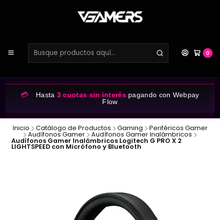
0
💳
Hasta
3 cuotas sin interés
pagando con Webpay
Flow
Inicio
Catálogo de Productos
Gaming
Periféricos Gamer
Audífonos Gamer
Audífonos Gamer Inalámbricos
Audífonos Gamer Inalámbricos Logitech G PRO X 2
LIGHTSPEED con Micrófono y Bluetooth