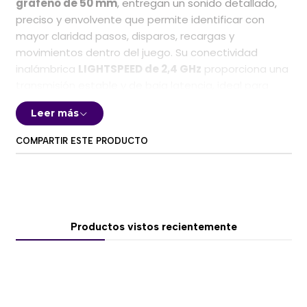
grafeno de 50 mm
, entregan un sonido detallado,
preciso y envolvente que permite identificar con
mayor claridad pasos, disparos, recargas y
movimientos dentro del juego. Su conectividad
inalámbrica
LIGHTSPEED de 2,4 GHz
proporciona una
transmisión estable y de baja latencia, ideal para
gaming competitivo en PC y PlayStation.
Leer más
🎯 Transductores de grafeno de 50 mm
COMPARTIR ESTE PRODUCTO
Los drivers de grafeno están diseñados para ofrecer
una reproducción de audio precisa, con menor
distorsión y una respuesta más clara en todo el
rango de frecuencias.
Productos vistos recientemente
Esto permite:
Identificar con precisión la dirección de pasos y
disparos.
Obtener graves definidos sin perder claridad.
Escuchar diálogos, efectos y detalles