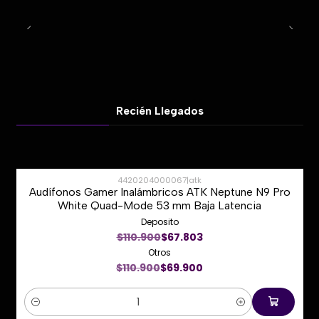
Recién Llegados
4420204000067
|
atk
Audífonos Gamer Inalámbricos ATK Neptune N9 Pro
-37%
White Quad-Mode 53 mm Baja Latencia
Deposito
Nuevo
$110.900
$67.803
Otros
$110.900
$69.900
Cantidad