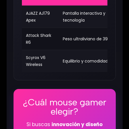
AJAZZ AJ179
Pantalla interactiva y
Ga
Apex
tecnología
pr
Attack Shark
Peso ultraliviano de 39 g
Ga
R6
Scyrox V6
Equilibrio y comodidad
Ga
Wireless
¿Cuál mouse gamer
elegir?
Si buscas
innovación y diseño