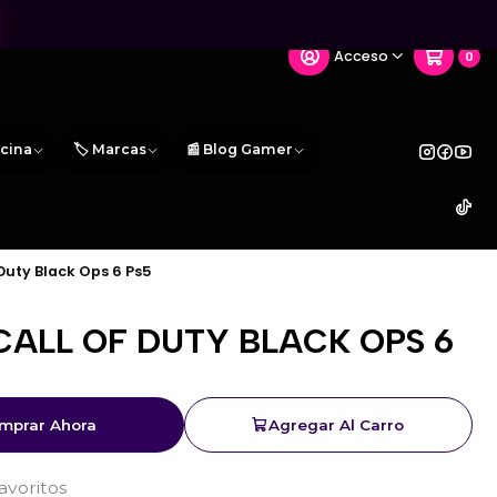
Acceso
0
icina
🏷️ Marcas
📰 Blog Gamer
Duty Black Ops 6 Ps5
CALL OF DUTY BLACK OPS 6
mprar Ahora
Agregar Al Carro
favoritos