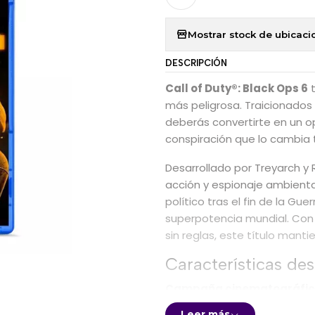
Mostrar stock de ubicaci
DESCRIPCIÓN
Call of Duty®: Black Ops 6
t
más peligrosa. Traicionados
deberás convertirte en un op
conspiración que lo cambia 
Desarrollado por Treyarch y 
acción y espionaje ambienta
político tras el fin de la Gu
superpotencia mundial. Con u
sin reglas, este título mant
Características de
Campaña cinematográfica
Vive una historia llena de gi
Leer más