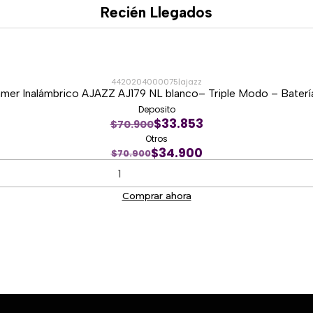
Recién Llegados
4420204000075
|
ajazz
er Inalámbrico AJAZZ AJ179 NL blanco– Triple Modo – Bater
Deposito
$33.853
$70.900
Otros
$34.900
$70.900
Comprar ahora