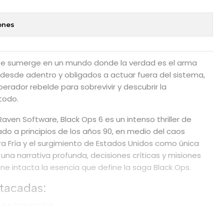
ones
e sumerge en un mundo donde la verdad es el arma
 desde adentro y obligados a actuar fuera del sistema,
erador rebelde para sobrevivir y descubrir la
todo.
Raven Software, Black Ops 6 es un intenso thriller de
do a principios de los años 90, en medio del caos
erra Fría y el surgimiento de Estados Unidos como única
na narrativa profunda, decisiones críticas y misiones
iene intacta la esencia que define la saga Black Ops.
stacadas:
 e inmersiva
ros inesperados, con misiones de alto riesgo, infiltraciones