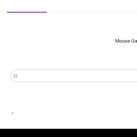
Mouse Gam
-51%
Nuevo
Cantidad