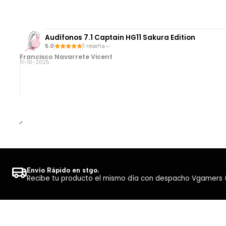
Audífonos 7.1 Captain HG11 Sakura Edition
5.0
1 reseña
Francisco Navarrete Vicent
11-10-2025
Envío Rápido en stgo.
Recibe tu producto el mismo día con despacho Vgamers (Co