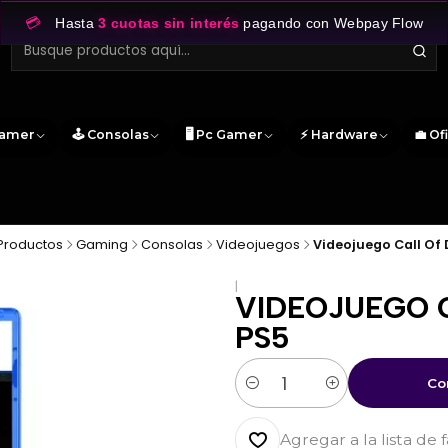
💳
Hasta
3 cuotas sin interés
pagando con Webpay Flow
Gamer
🕹️ Consolas
🖥️ Pc Gamer
⚡ Hardware
💼 Of
Productos
Gaming
Consolas
Videojuegos
Videojuego Call Of 
|
VIDEOJUEGO 
PS5
Co
Cantidad
Agregar a la lista de 