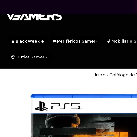
🔥 Black Week 🔥
🎮 Periféricos Gamer
💺 Mobiliario 
📦 Outlet Gamer
Inicio
Catálogo de 