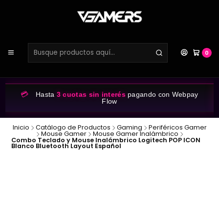
0
💳
Hasta
3 cuotas sin interés
pagando con Webpay
Flow
Inicio
Catálogo de Productos
Gaming
Periféricos Gamer
Mouse Gamer
Mouse Gamer Inalámbrico
Combo Teclado y Mouse Inalámbrico Logitech POP ICON
Blanco Bluetooth Layout Español