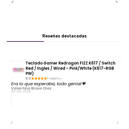
cada tarea.
Es adecuado para:
Trabajo de oficina
Navegación
Reseñas destacadas
Estudio
Productividad
Uso cotidiano
Teclado Gamer Redragon FIZZ K617 / Switch
🔗 Escritorio libre de cables
Red / Ingles / Wired - Pink/White (K617-RGB
PW)
La conectividad Bluetooth permite mantener una
5.0
1 reseña
configuración más limpia y organizada, ideal para
Era lo que esperaba, todo genial💗
Valentina Bravo Díaz
notebooks y espacios reducidos.
26-06-2026
⚙️ Personalización mediante Logi Options+
La aplicación permite configurar funciones, accesos
rápidos y acciones específicas para mejorar la
productividad.